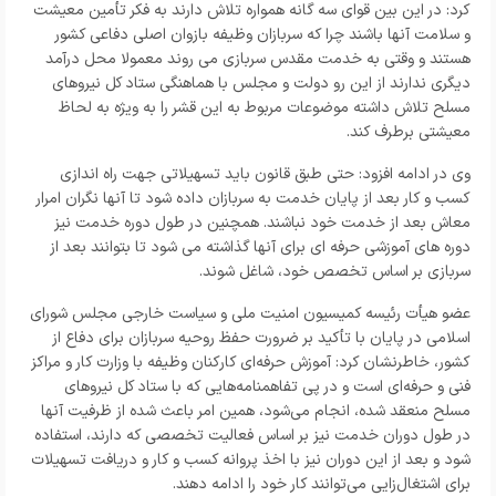
کرد: در این بین قوای سه گانه همواره تلاش دارند به فکر تأمین معیشت
و سلامت آنها باشند چرا که سربازان وظیفه بازوان اصلی دفاعی کشور
هستند و وقتی به خدمت مقدس سربازی می روند معمولا محل درآمد
دیگری ندارند از این رو دولت و مجلس با هماهنگی ستاد کل نیروهای
مسلح تلاش داشته موضوعات مربوط به این قشر را به ویژه به لحاظ
معیشتی برطرف کند.
وی در ادامه افزود: حتی طبق قانون باید تسهیلاتی جهت راه اندازی
کسب و کار بعد از پایان خدمت به سربازان داده شود تا آنها نگران امرار
معاش بعد از خدمت خود نباشند. همچنین در طول دوره خدمت نیز
دوره های آموزشی حرفه ای برای آنها گذاشته می شود تا بتوانند بعد از
سربازی بر اساس تخصص خود، شاغل شوند.
عضو هیأت رئیسه کمیسیون امنیت ملی و سیاست خارجی مجلس شورای
اسلامی در پایان با تأکید بر ضرورت حفظ روحیه سربازان برای دفاع از
کشور، خاطرنشان کرد: آموزش حرفه‌ای کارکنان وظیفه با وزارت کار و مراکز
فنی و حرفه‌ای است و در پی تفاهمنامه‌هایی که با ستاد کل نیروهای
مسلح منعقد شده، انجام می‌شود، همین امر باعث شده از ظرفیت آنها
در طول دوران خدمت نیز بر اساس فعالیت تخصصی که دارند، استفاده
شود و بعد از این دوران نیز با اخذ پروانه کسب و کار و دریافت تسهیلات
برای اشتغال‌زایی می‌توانند کار خود را ادامه دهند.