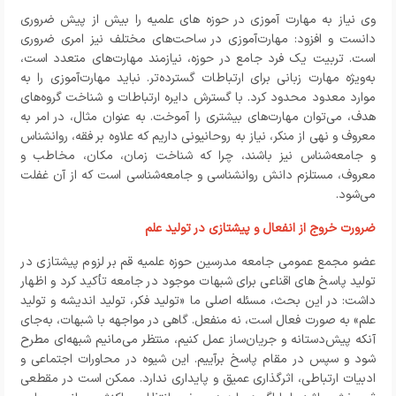
وی نیاز به مهارت آموزی در حوزه های علمیه را بیش از پیش ضروری
دانست و افزود: مهارت‌آموزی در ساحت‌های مختلف نیز امری ضروری
است. تربیت یک فرد جامع در حوزه، نیازمند مهارت‌های متعدد است،
به‌ویژه مهارت زبانی برای ارتباطات گسترده‌تر. نباید مهارت‌آموزی را به
موارد معدود محدود کرد. با گسترش دایره ارتباطات و شناخت گروه‌های
هدف، می‌توان مهارت‌های بیشتری را آموخت. به عنوان مثال، در امر به
معروف و نهی از منکر، نیاز به روحانیونی داریم که علاوه بر فقه، روانشناس
و جامعه‌شناس نیز باشند، چرا که شناخت زمان، مکان، مخاطب و
معروف، مستلزم دانش روانشناسی و جامعه‌شناسی است که از آن غفلت
می‌شود.
ضرورت خروج از انفعال و پیشتازی در تولید علم
عضو مجمع عمومی جامعه مدرسین حوزه علمیه قم
بر لزوم پیشتازی در
تولید پاسخ های اقناعی برای شبهات موجود در جامعه تأکید کرد و اظهار
داشت: در این بحث، مسئله اصلی ما «تولید فکر، تولید اندیشه و تولید
علم» به صورت فعال است، نه منفعل. گاهی در مواجهه با شبهات، به‌جای
آنکه پیش‌دستانه و جریان‌ساز عمل کنیم، منتظر می‌مانیم شبهه‌ای مطرح
شود و سپس در مقام پاسخ برآییم. این شیوه در محاورات اجتماعی و
ادبیات ارتباطی، اثرگذاری عمیق و پایداری ندارد. ممکن است در مقطعی