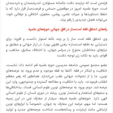
فرامتن است که نیازمند دقت عالمانه مسئولان، اندیشمندان و خردمندان
است. حوزه علمیه امروز در موقعیتی حساس و فرصت‌ساز قرار دارد که با
حفظ دستاوردها و میراث علمی، روشی، معنوی، اخلاقی و عرفانی خود،
می‌تواند فصل جدیدی را رقم بزند.
راه‌های تحقق فقه امت‌ساز در افق جهانی حوزه‌های علمیه
وی تحقق فقه امت ساز را بر چند نکته استوار دانست و افزود: برای
دستیابی به «فقه امت‌ساز»؛ یعنی فقهی پویا، در تراز جهانی و منطبق بر
نیازهای مخاطبان متنوع در سراسر جهان، با اختلاف سلایق، مذاهب و
اقوام، باید به نکات زیر توجه داشت:
عضو مجمع عمومی جامعه مدرسین حوزه علمیه قم
ادامه داد: نخست،
خلاقیت و ابتکار در فقه. اکتفا به فقه موجود و عدم ورود به عرصه‌های
نوین، ما را از تحولات جهانی عقب می‌اندازد. همانطور که رهبر معظم
انقلاب فرمودند، باید با خلاقیت و مطالعه گسترده و چندوجهی، وارد این
عرصه شد. دوم، ورود به عرصه‌های نوین علوم انسانی. فساد، بداخلاقی‌ها
و ستم‌های استعمار و استثمار نوین، ریشه در دوری انسان از علوم انسانی
الهی دارد. حوزه‌های علمیه شیعه، سرشار از معارف غنی در این زمینه
هستند؛ اما مهم، عرضه این معارف به جهان، خصوصاً با ابزارهای نوین
ارتباطی مانند اینترنت و رسانه‌هاست. شناخت عرصه‌های جدید و تولید