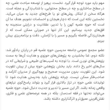
مهم باید مورد توجه قرار گیرد. نخست، پرهیز از توسعه مباحث علمی، چه
در سطح ساختاری و چه در سطح محتوایی، با شتاب‌زدگی و عجله است.
هرگاه سخن از ابتکار، روش‌های نو یا طرح‌های جدید به میان می‌آید،
نخستین نکته این است که دچار هیجان و احساسات نشویم. هدف ما آن
است که حوزه علمیه کهن را با تدبیر، عقلانیت و درایتی سنجیده به
افق‌های جدید برسانیم. این کار تنها در صورتی ممکن است که از
هیجان‌زدگی فاصله بگیریم و مسیر را با آرامش، دقت و برنامه‌ریزی پیش
ببریم.
عضو مجمع عمومی جامعه مدرسین حوزه علمیه قم
در پایان یادآور شد:
نکته دوم، غنا بخشیدن به پژوهش‌های حوزوی و هدایت آن‌ها به سمت
پژوهش‌های نوین است. با توجه به آسیب‌های طبیعی و شرایطی که در
سال‌های اخیر رخ داده، باید بخش پژوهشی حوزه بیش از پیش تقویت
شود. این تقویت، بدون مدیریت صحیح و بهره‌گیری از مدیران کارآمد و
صاحب‌فکر ممکن نیست. چرخه پژوهش باید به‌درستی هدایت شود تا
تولیدات علمی حوزه در تراز بالاتری قرار گیرد و بتواند پاسخ‌گوی نیازهای
واقعی زمانه باشد. اگر این مسیر با تدبیر و جدیت دنبال شود، حوزه علمیه
می‌تواند نه‌تنها در فقه امت‌ساز، بلکه در همه عرصه‌های علمی و فکری،
نقش‌آفرینی عمیق‌تر و اثرگذارتری داشته باشد.