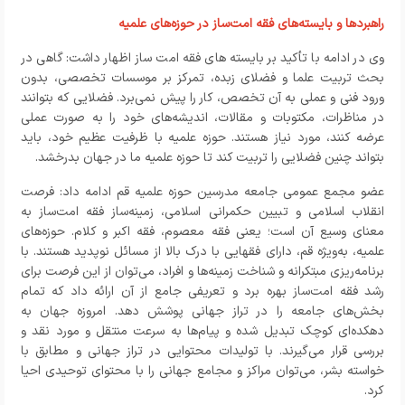
راهبردها و بایسته‌های فقه امت‌ساز در حوزه‌های علمیه
وی در ادامه با تأکید بر بایسته های فقه امت ساز اظهار داشت: گاهی در
بحث تربیت علما و فضلای زبده، تمرکز بر موسسات تخصصی، بدون
ورود فنی و عملی به آن تخصص، کار را پیش نمی‌برد. فضلایی که بتوانند
در مناظرات، مکتوبات و مقالات، اندیشه‌های خود را به صورت عملی
عرضه کنند، مورد نیاز هستند. حوزه علمیه با ظرفیت عظیم خود، باید
بتواند چنین فضلایی را تربیت کند تا حوزه علمیه ما در جهان بدرخشد.
عضو مجمع عمومی جامعه مدرسین حوزه علمیه قم
ادامه داد: فرصت
انقلاب اسلامی و تبیین حکمرانی اسلامی، زمینه‌ساز فقه امت‌ساز به
معنای وسیع آن است؛ یعنی فقه معصوم، فقه اکبر و کلام. حوزه‌های
علمیه، به‌ویژه قم، دارای فقهایی با درک بالا از مسائل نوپدید هستند. با
برنامه‌ریزی مبتکرانه و شناخت زمینه‌ها و افراد، می‌توان از این فرصت برای
رشد فقه امت‌ساز بهره برد و تعریفی جامع از آن ارائه داد که تمام
بخش‌های جامعه را در تراز جهانی پوشش دهد. امروزه جهان به
دهکده‌ای کوچک تبدیل شده و پیام‌ها به سرعت منتقل و مورد نقد و
بررسی قرار می‌گیرند. با تولیدات محتوایی در تراز جهانی و مطابق با
خواسته بشر، می‌توان مراکز و مجامع جهانی را با محتوای توحیدی احیا
کرد.