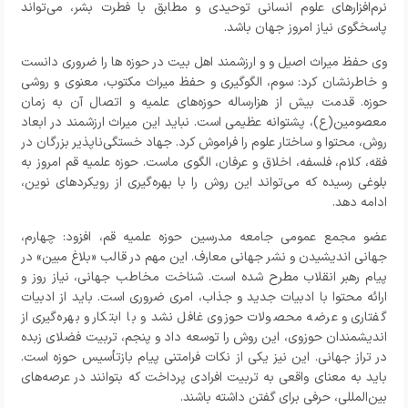
نرم‌افزارهای علوم انسانی توحیدی و مطابق با فطرت بشر، می‌تواند
پاسخگوی نیاز امروز جهان باشد.
وی حفظ میراث اصیل و و ارزشمند اهل بیت در حوزه ها را ضروری دانست
و خاطرنشان کرد: سوم، الگوگیری و حفظ میراث مکتوب، معنوی و روشی
حوزه. قدمت بیش از هزارساله حوزه‌های علمیه و اتصال آن به زمان
معصومین(ع)، پشتوانه عظیمی است. نباید این میراث ارزشمند در ابعاد
روش، محتوا و ساختار علوم را فراموش کرد. جهاد خستگی‌ناپذیر بزرگان در
فقه، کلام، فلسفه، اخلاق و عرفان، الگوی ماست. حوزه علمیه قم امروز به
بلوغی رسیده که می‌تواند این روش را با بهره‌گیری از رویکردهای نوین،
ادامه دهد.
عضو مجمع عمومی جامعه مدرسین حوزه علمیه قم
، افزود: چهارم،
جهانی اندیشیدن و نشر جهانی معارف. این مهم در قالب «بلاغ مبین» در
پیام رهبر انقلاب مطرح شده است. شناخت مخاطب جهانی، نیاز روز و
ارائه محتوا با ادبیات جدید و جذاب، امری ضروری است. باید از ادبیات
گفتاری و عرضه محصولات حوزوی غافل نشد و با ابتکار و بهره‌گیری از
اندیشمندان حوزوی، این روش را توسعه داد و پنجم، تربیت فضلای زبده
در تراز جهانی. این نیز یکی از نکات فرامتنی پیام بازتأسیس حوزه است.
باید به معنای واقعی به تربیت افرادی پرداخت که بتوانند در عرصه‌های
بین‌المللی، حرفی برای گفتن داشته باشند.