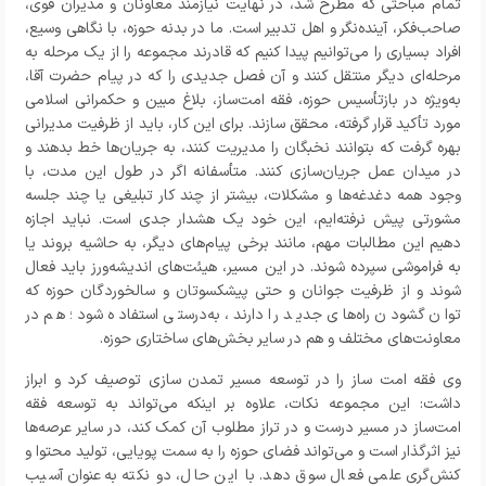
تمام مباحثی که مطرح شد، در نهایت نیازمند معاونان و مدیران قوی،
صاحب‌فکر، آینده‌نگر و اهل تدبیر است. ما در بدنه حوزه، با نگاهی وسیع،
افراد بسیاری را می‌توانیم پیدا کنیم که قادرند مجموعه را از یک مرحله به
مرحله‌ای دیگر منتقل کنند و آن فصل جدیدی را که در پیام حضرت آقا،
به‌ویژه در بازتأسیس حوزه، فقه امت‌ساز، بلاغ مبین و حکمرانی اسلامی
مورد تأکید قرار گرفته، محقق سازند. برای این کار، باید از ظرفیت مدیرانی
بهره گرفت که بتوانند نخبگان را مدیریت کنند، به جریان‌ها خط بدهند و
در میدان عمل جریان‌سازی کنند. متأسفانه اگر در طول این مدت، با
وجود همه دغدغه‌ها و مشکلات، بیشتر از چند کار تبلیغی یا چند جلسه
مشورتی پیش نرفته‌ایم، این خود یک هشدار جدی است. نباید اجازه
دهیم این مطالبات مهم، مانند برخی پیام‌های دیگر، به حاشیه بروند یا
به فراموشی سپرده شوند. در این مسیر، هیئت‌های اندیشه‌ورز باید فعال
شوند و از ظرفیت جوانان و حتی پیشکسوتان و سالخوردگان حوزه که
توان گشودن راه‌های جدید را دارند، به‌درستی استفاده شود؛ هم در
معاونت‌های مختلف و هم در سایر بخش‌های ساختاری حوزه.
وی فقه امت ساز را در توسعه مسیر تمدن سازی توصیف کرد و ابراز
داشت: این مجموعه نکات، علاوه بر اینکه می‌تواند به توسعه فقه
امت‌ساز در مسیر درست و در تراز مطلوب آن کمک کند، در سایر عرصه‌ها
نیز اثرگذار است و می‌تواند فضای حوزه را به سمت پویایی، تولید محتوا و
کنش‌گری علمی فعال سوق دهد. با این حال، دو نکته به‌عنوان آسیب