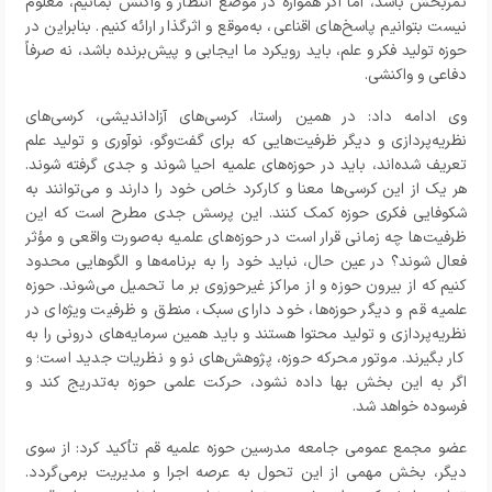
ثمربخش باشد، اما اگر همواره در موضع انتظار و واکنش بمانیم، معلوم
نیست بتوانیم پاسخ‌های اقناعی، به‌موقع و اثرگذار ارائه کنیم. بنابراین در
حوزه تولید فکر و علم، باید رویکرد ما ایجابی و پیش‌برنده باشد، نه صرفاً
دفاعی و واکنشی.
وی ادامه داد: در همین راستا، کرسی‌های آزاداندیشی، کرسی‌های
نظریه‌پردازی و دیگر ظرفیت‌هایی که برای گفت‌وگو، نوآوری و تولید علم
تعریف شده‌اند، باید در حوزه‌های علمیه احیا شوند و جدی گرفته شوند.
هر یک از این کرسی‌ها معنا و کارکرد خاص خود را دارند و می‌توانند به
شکوفایی فکری حوزه کمک کنند. این پرسش جدی مطرح است که این
ظرفیت‌ها چه زمانی قرار است در حوزه‌های علمیه به‌صورت واقعی و مؤثر
فعال شوند؟ در عین حال، نباید خود را به برنامه‌ها و الگوهایی محدود
کنیم که از بیرون حوزه و از مراکز غیرحوزوی بر ما تحمیل می‌شوند. حوزه
علمیه قم و دیگر حوزه‌ها، خود دارای سبک، منطق و ظرفیت ویژه‌ای در
نظریه‌پردازی و تولید محتوا هستند و باید همین سرمایه‌های درونی را به
کار بگیرند. موتور محرکه حوزه، پژوهش‌های نو و نظریات جدید است؛ و
اگر به این بخش بها داده نشود، حرکت علمی حوزه به‌تدریج کند و
فرسوده خواهد شد.
عضو مجمع عمومی جامعه مدرسین حوزه علمیه قم تأکید کرد
: از سوی
دیگر، بخش مهمی از این تحول به عرصه اجرا و مدیریت برمی‌گردد.