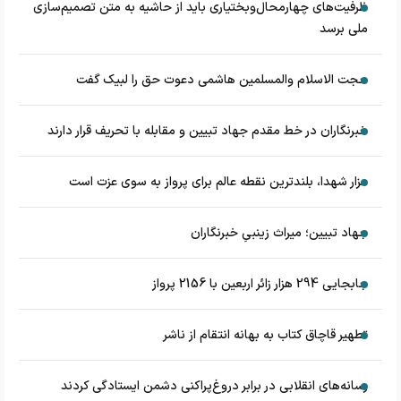
ظرفیت‌های چهارمحال‌وبختیاری باید از حاشیه به متن تصمیم‌سازی
ملی برسد
حجت الاسلام والمسلمین هاشمی دعوت حق را لبیک گفت
خبرنگاران در خط مقدم جهاد تبیین و مقابله با تحریف قرار دارند
مزار شهدا، بلندترین نقطه عالم برای پرواز به سوی عزت است
جهاد تبیین؛ میراث زینبیِ خبرنگاران
جابجایی 294 هزار زائر اربعین با 2156 پرواز
تطهیر قاچاق کتاب به بهانه انتقام از ناشر
رسانه‌های انقلابی در برابر دروغ‌پراکنی دشمن ایستادگی کردند