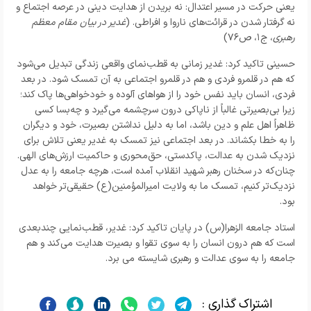
یعنی حرکت در مسیر اعتدال: نه بریدن از هدایت دینی در عرصه اجتماع و
نه گرفتار شدن در قرائت‌های ناروا و افراطی. (
غدیر در بیان مقام معظم
رهبری
، ج۱، ص۷۶)
حسینی تاکید کرد: غدیر زمانی به قطب‌نمای واقعی زندگی تبدیل می‌شود
که هم در قلمرو فردی و هم در قلمرو اجتماعی به آن تمسک شود. در بعد
فردی، انسان باید نفس خود را از هواهای آلوده و خودخواهی‌ها پاک کند؛
زیرا بی‌بصیرتی غالباً از ناپاکی درون سرچشمه می‌گیرد و چه‌بسا کسی
ظاهراً اهل علم و دین باشد، اما به دلیل نداشتن بصیرت، خود و دیگران
را به خطا بکشاند. در بعد اجتماعی نیز تمسک به غدیر یعنی تلاش برای
نزدیک شدن به عدالت، پاکدستی، حق‌محوری و حاکمیت ارزش‌های الهی.
چنان‌که در سخنان رهبر شهید انقلاب آمده است، هرچه جامعه را به عدل
نزدیک‌تر کنیم، تمسک ما به ولایت امیرالمؤمنین(ع) حقیقی‌تر خواهد
بود.
استاد جامعه الزهرا(س) در پایان تاکید کرد: غدیر، قطب‌نمایی چندبعدی
است که هم درون انسان را به سوی تقوا و بصیرت هدایت می‌کند و هم
جامعه را به سوی عدالت و رهبری شایسته می برد.
اشتراک گذاری :