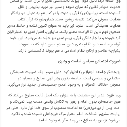
وی اضافه کرد: دلیل دوم، پیوند ناگسستنی غدیر با قرآن است. بر اساس
حدیث متواتر ثقلین که میان شیعه و سنی نیز مورد پذیرش و نقل
گسترده است، پیامبر(ص) قرآن و عترت را در کنار هم به عنوان دو یادگار
هدایت معرفی می‌کند؛ نتیجه روشن است: همان‌طور که قرآن کتاب
هدایت همیشگی است، عترت نیز باید به عنوان تبیین‌کننده و حافظ مسیر
صحیح فهم دین تا قیامت معتبر باشد. بنابراین، اعتبار غدیر به اعتبار قرآن
گره خورده و با جاودانگی قرآن، پیام غدیر نیز جاودانه می‌شود. این خود
گواه بر جامعیت و نظام‌مندی دین اسلام مبین دارد که به صورت
یکپارچه عناصر و ارکان نظام اسلامی با هم پیوند ناگسستنی دارند.
ضرورت اجتماعی سیاسی امامت و رهبری
پژوهشگر جامعه الزهرا(س) اظهار کرد: دلیل سوم، یک ضرورت همیشگی
اجتماعی و سیاسی است: جامعه بدون رهبر الهی صالح و معیار، در
معرض اختلاف، انحراف و به وجود آمدن جاهلیت‌های جدید قرار می‌گیرد.
وی افزود: غدیر این حقیقت را به عنوان یک اصل ثابت مطرح می‌کند که
هیچ جامعه‌ای بدون امام و رهبر، به تکامل واقعی دست پیدا نمی‌کند و
امت پس از پیامبر(ص) به امامت منصوب از سوی خدا نیاز دارد. حتی در
روایات مشهور، شناخت امام معیار مرگ غیرجاهلی شمرده شده و تأکید
می‌شود «زمین به صلاح نمی‌رسد مگر به وجود امام».