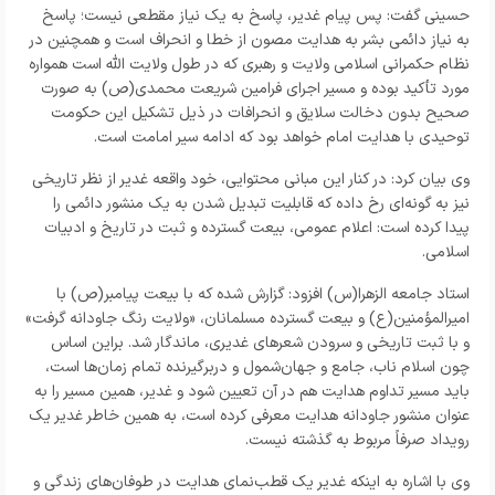
حسینی گفت: پس پیام غدیر، پاسخ به یک نیاز مقطعی نیست؛ پاسخ
به نیاز دائمی بشر به هدایت مصون از خطا و انحراف است و همچنین در
نظام حکمرانی اسلامی ولایت و رهبری که در طول ولایت الله است همواره
مورد تأکید بوده و مسیر اجرای فرامین شریعت محمدی(ص) به صورت
صحیح بدون دخالت سلایق و انحرافات در ذیل تشکیل این حکومت
توحیدی با هدایت امام خواهد بود که ادامه سیر امامت است.
وی بیان کرد: در کنار این مبانی محتوایی، خود واقعه غدیر از نظر تاریخی
نیز به گونه‌ای رخ داده که قابلیت تبدیل شدن به یک منشور دائمی را
پیدا کرده است: اعلام عمومی، بیعت گسترده و ثبت در تاریخ و ادبیات
اسلامی.
استاد جامعه الزهرا(س) افزود: گزارش شده که با بیعت پیامبر(ص) با
امیرالمؤمنین(ع) و بیعت گسترده مسلمانان، «ولایت رنگ جاودانه گرفت»
و با ثبت تاریخی و سرودن شعرهای غدیری، ماندگار شد. براین اساس
چون اسلام ناب، جامع و جهان‌شمول و دربرگیرنده تمام زمان‌ها است،
باید مسیر تداوم هدایت هم در آن تعیین شود و غدیر، همین مسیر را به
عنوان منشور جاودانه هدایت معرفی کرده است، به همین خاطر غدیر یک
رویداد صرفاً مربوط به گذشته نیست.
وی با اشاره به اینکه غدیر یک قطب‌نمای هدایت در طوفان‌های زندگی و