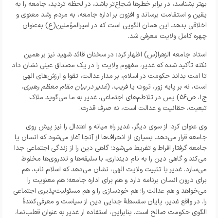
بهتر بشناسد، در برابر خطرها شجاع‌تر باشد، در لحظه تردید، جامعه را به
یقین و استقامت برساند و افزون بر اداره جامعه، به مردم رشد معنوی و
اخلاقی بدهد. این همان الگویی است که در امیرالمؤمنین(ع) به‌عنوان
چهره کامل ولایت معرفی شد.
استاد جامعه الزهرا(س) اظهار کرد: در سخنان قائد شهید نیز بر همین
نکته تأکید شده که غدیر، مفهوم ولایت را در یک مصداق عینی نشان داد
تا امت بداند حکومت در اسلام، بر مدار عدالت، تقوا و ارزش‌های الهی
است، نه بر پایه زور، ثروت یا فریب. (
غدیر در بیان مقام معظم رهبری
،
ج۱، ص۵۶) پس در تلاطم‌های اجتماعی، غدیر به ما می‌گوید ملاک
تبعیت، حقانیت و عدالت است، نه صرف قدرت.
وی عنوان کرد: از سوی دیگر، غدیر راه میانه و اعتدال را نیز پیش روی
جامعه قرار می‌دهد. بسیاری از انحراف‌ها از آنجا آغاز می‌شود که انسان یا
جامعه گرفتار افراط و تفریط می‌شود؛ گاهی دین را از زندگی اجتماعی جدا
می‌کند و گاهی دین را به نام دینداری، با سلیقه‌ها و تندروی‌ها مخلوط
می‌سازد. غدیر با تثبیت ولایت الهی، نشان می‌دهد که اسلام ناب، هم
برای درون انسان برنامه دارد و هم برای اداره جامعه؛ هم معنویت را
می‌خواهد و هم عدالت را؛ هم خودسازی را و هم مسئولیت‌پذیری اجتماعی
را. در واقع غدیر، پایان سفسطۀ جدایی دین از سیاست و معرفی‌کنندۀ
الگوی حکومت صالح است. بنابراین، استفاده از غدیر به عنوان قطب‌نما،