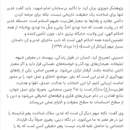
پژوهشگر حوزوی بیان کرد: با تأکید بر سخنان امام شهید، باید گفت غدیر
تنها برای شناخت یک حقیقت تاریخی نیست، بلکه برای عرضه کردن
دائمی عقاید و رفتارها به معیار اهل‌بیت علیهم السلام است. «مسئله‌ غدیر
که در روایت هست که «ما نودیَ اَحَدٌ بِشَیءٍ مِثلُ ما نودیَ بِوِلایة»؛ از همه‌
احکام الهی، این ولایت جایگاه برتری دارد، چون تأمین‌کننده و
تضمین‌کننده‌ همه‌ احکام الهی است که خب ماجرای غدیر و آن داستان
بسیار مهم [بیانگر آن است]» (۱۰ مرداد ۱۳۹۹)
حسینی تصریح کرد: انسان در طول زندگی، پیوسته در معرض شبهه،
تبلیغات، هیجان‌های زودگذر و خواسته‌های نفسانی قرار دارد و اگر معیار
ثابتی نداشته باشد، گرفتار تزلزل می‌شود. بر همین اساس، یکی از راه‌های
بهره‌گیری از غدیر این است که باور، موضع، اخلاق و عمل خود را بر محور
امامت ارزیابی کنیم: آیا این انتخاب با عدالت، صدق، تقوا و هدایت
اهل‌بیت(ع) سازگار است یا نه؟ چنین سنجشی، به‌ویژه برای نسل جوان،
مانع افتادن در دام جریان‌های فکری و فرقه‌های انحرافی می‌شود و دین را
از سطح احساسات به سطح معرفت و التزام عملی می‌رساند.
وی گفت: نکته مهم دیگر آن است که غدیر، ملاک شناخت رهبر شایسته را
نیز در هر عصر به ما می‌آموزد. در نگاه دینی، رهبری صرفاً یک قرارداد
اجتماعی یا حاصل غلبه قدرت نیست؛ رهبر حقیقی کسی است که راه را