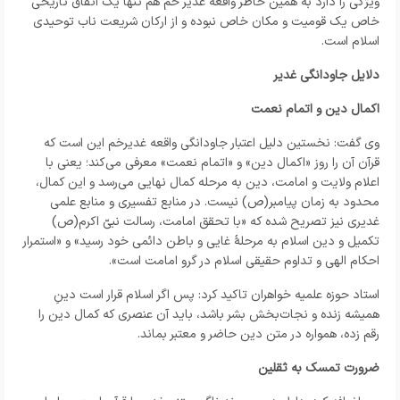
ویژگی را دارد به همین خاطر واقعه غدیر خم هم تنها یک اتفاق تاریخی
خاص یک قومیت و مکان خاص نبوده و از ارکان شریعت ناب توحیدی
اسلام است.
دلایل جاودانگی غدیر
اکمال دین و اتمام نعمت
وی گفت: نخستین دلیل اعتبار جاودانگی واقعه غدیرخم این است که
قرآن آن را روز «اکمال دین» و «اتمام نعمت» معرفی می‌کند؛ یعنی با
اعلام ولایت و امامت، دین به مرحله کمال نهایی می‌رسد و این کمال،
محدود به زمان پیامبر(ص) نیست. در منابع تفسیری و منابع علمی
غدیری نیز تصریح شده که «با تحقق امامت، رسالت نبیّ اکرم(ص)
تکمیل و دین اسلام به مرحلۀ غایی و باطن دائمی خود رسید» و «استمرار
احکام الهی و تداوم حقیقی اسلام در گرو امامت است».
استاد حوزه علمیه خواهران تاکید کرد: پس اگر اسلام قرار است دینِ
همیشه زنده و نجات‌بخش بشر باشد، باید آن عنصری که کمال دین را
رقم زده، همواره در متن دین حاضر و معتبر بماند.
ضرورت تمسک به ثقلین