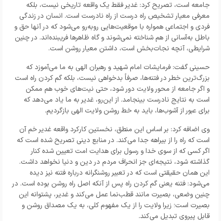
جامعه است، تصریح کرد: غدیر فقط یک واقعه تاریخی نیست، بلکه
معرفی معیار تشخیص راه درست از راه نادرست است. انسان در زندگی
فردی و اجتماعی همواره با موقعیت‌هایی روبه‌رو می‌شود که در آنها حق و
باطل به‌آسانی از هم شناخته نمی‌شوند و گاه ظاهرها فریبنده‌اند. در چنین
شرایطی، آنچه نجات‌بخش است، داشتن معیار روشن است.
حسینی گفت: فرمایشات امام شهید و رهبران الهی به ما می‌آموزد که
بزرگ‌ترین خطر در فتنه‌ها، صرفاً بدخواهی نیست، بلکه گم کردن راه است
و اگر جامعه از محور ولایت دور شود، حتی نیت‌های خوب هم ممکن
است به نتایج نادرست بینجامد. از این‌رو، غدیر به ما یاد می‌دهد که
برای عبور از آشوب‌ها، باید به خط روشن ولایت الهی بازگردیم.
وی اضافه کرد: بر اساس این منطق، نخستین کارکرد واقعه غدیر خم آن
است که راه را از بیراهه جدا می‌کند. در منابع دینی تصریح شده است که
اگر کسی که از سوی خدا و رسول برای هدایت امت تعیین شده کنار
گذاشته شود، نتیجه‌ای جز انحراف مردم در دین و دنیا نخواهد داشت.
این همان حقیقتی است که در تعبیر روشنگرانه درباره فتنه نیز دیده
می‌شود: فتنه یعنی گم کردن راه پس از آنکه اصل راه روشن بوده است. در
چنین وضعی، بصیرت مانند قطب‌نما عمل می‌کند و غدیر، پشتوانه این
بصیرت است؛ زیرا ولایت را از یک مفهوم کلی، به یک مصداق روشن و
قابل پیروی تبدیل می‌کند.