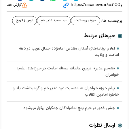
https://rasanews.ir/003QOy
گزارش خطا
برچسب ها:
حوزه و روحانیت
عید سعید غدیر خم
درس از تاریخ
خبرهای مرتبط
اعلام برنامه‌های آستان مقدس امامزاده جمال غریب در دهه
امامت و ولایت
«شمیم غدیر»؛ تبیین عالمانه مسئله امامت در حوزه‌های علمیه
خواهران
پیام حوزه‌ خواهران به مناسبت عید غدیر خم و گرامیداشت یاد و
خاطره امامین انقلاب
جشن غدیر در حرم پنج امامزادگان جمکران برگزار می‌شود
ارسال نظرات