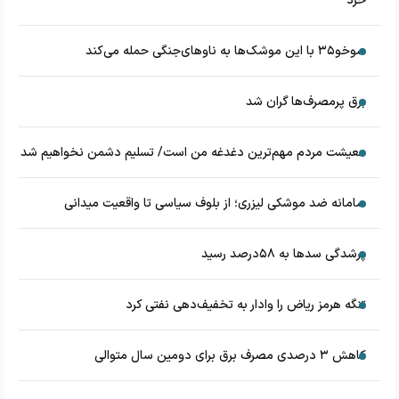
خرد
سوخو۳۵ با این موشک‌ها به ناوهای‌جنگی حمله می‌کند
برق پرمصرف‌ها گران شد
معیشت مردم مهم‌ترین دغدغه من است/ تسلیم دشمن نخواهیم شد
سامانه ضد موشکی لیزری؛ از بلوف سیاسی تا واقعیت میدانی
پرشدگی سدها به ۵۸درصد رسید
تنگه هرمز ریاض را وادار به تخفیف‌دهی نفتی کرد
کاهش ۳ درصدی مصرف برق برای دومین سال متوالی