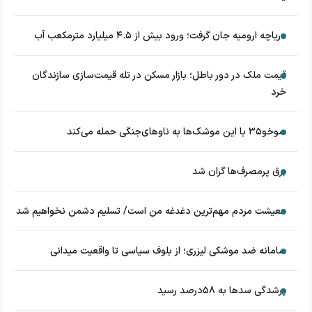
دریاچه ارومیه جان گرفت؛ ورود بیش از ۴.۵ میلیارد مترمکعب آب
قیمت ملک در دور باطل؛ بازار مسکن در تله قیمت‌سازی سازندگان
خرد
سوخو۳۵ با این موشک‌ها به ناوهای‌جنگی حمله می‌کند
برق پرمصرف‌ها گران شد
معیشت مردم مهم‌ترین دغدغه من است/ تسلیم دشمن نخواهیم شد
سامانه ضد موشکی لیزری؛ از بلوف سیاسی تا واقعیت میدانی
پرشدگی سدها به ۵۸درصد رسید