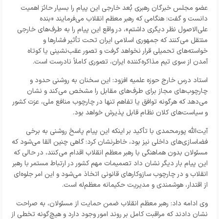
عضو مجلس خبرگان رهبری بُعد خارجی این پیام را بسیار حائز اهمیت
دانست و گفت: هنگامی که رهبر معظم انقلاب می‌فرمایند «بنده
علی‌الاصول نظر دیگری داشتم»، در واقع این پیام را به طرف‌های خارجی
منتقل می‌کنند که جمهوری اسلامی ایران تحت تأثیر فشارها و
خواسته‌های تحمیلی قرار نخواهد گرفت و تصور عقب‌نشینی یا کوتاه
آمدن از سوی تیم مذاکره‌کننده ایران، تصوری کاملاً نادرست است.
استاد درس خارج حوزه علمیه افزود: این سخنان به روشنی حدود و
چارچوب‌های مجاز برای طرف‌های مقابل را مشخص می‌کند و نشان
می‌دهد که هرگونه توافق یا تفاهم تنها در چارچوب منافع ملی، عزت کشور
و سیاست‌های کلان نظام قابل پذیرش خواهد بود.
آیت‌الله پورمحمدی با تأکید بر اینکه این پیام پاسخ روشنی به برخی
فضاسازی‌های داخلی نیز بود، خاطرنشان کرد: گاهی چنین القا می‌شود که
مسئولان بدون هماهنگی با رهبر معظم انقلاب اقدام می‌کنند، در حالی که
این پیام بار دیگر نشان داد تصمیمات مهم کشور در ارتباط مستمر با رهبر
انقلاب و در چارچوب سازوکارهای قانونی اتخاذ می‌شود و این امر جلوه‌ای
از اقتدار، هوشمندی و مدیریت حکیمانه معظم‌له است.
وی ادامه داد: رهبر معظم انقلاب ضمن حمایت از مسئولان، به صراحت
نشان دادند که مراقبت کامل بر روند امور وجود دارد و هیچ‌گونه تخطی از