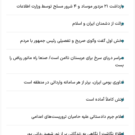
بازداشت ۲۱ مزدور موساد و ۴ شرور مسلح توسط وزارت اطلاعات
برائت از دشمنان ایران و اسلام
بخش اول گفت وگوی صریح و تفصیلی رئیس جمهور با مردم
سراسر دریای سرخ برای عربستان ناامن است/ صنعا راه مانور ریاض را
بست
فناوری بومی ایران، برتر از هر سامانه وارداتی در منطقه است
ارتش کاملاً آماده است
اعلام جرم دادستانی علیه حامیان تروریست‌های اعدامی
اطلاع نگاشت | نگاهی به زندگانی پر از نور شهید ردانی پور