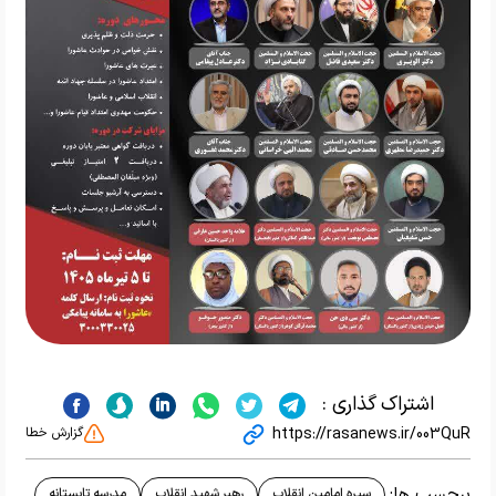
اشتراک گذاری :
https://rasanews.ir/003QuR
گزارش خطا
برچسب ها:
سیره امامین انقلاب
رهبر شهید انقلاب
مدرسه تابستانه