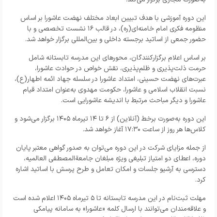
این دوره آموزشی با هدف تبیین ابعاد مختلف نهضت عاشورا بر اساس
منظومه فکری امام خامنه‌ای(ره)، در قالب ۱۶ نشست تخصصی و با
حضور جمعی از اساتید برجسته داخلی و بین‌المللی برگزار خواهد شد.
بر اساس اعلام برگزارکنندگان، محورهای این مدرسه تابستانه شامل
حرمت ذلت‌پذیری و ظلم‌پذیری، نقش خواص در حوادث عاشورا،
عبرت‌های نهضت حسینی، امتداد عاشورا در سلسله جهاد ائمه اطهار(ع)،
نسبت انقلاب اسلامی و عاشورا، حکومت مهدوی به‌عنوان امتداد قیام
عاشورا و دیگر مباحث مرتبط با اندیشه عاشورایی است.
این دوره به‌صورت برخط (آنلاین) از ۶ تا ۱۴ تیرماه ۱۴۰۵ برگزار می‌شود و
کلاس‌ها هر روز از ساعت ۱۷:۳۰ آغاز خواهد شد.
از جمله مزایای شرکت در این دوره می‌توان به صدور گواهی معتبر پایان
دوره، اعطای دو امتیاز تبلیغی ویژه مبلغان جامعةالمصطفی العالمیه،
دسترسی به آرشیو جلسات و امکان تعامل و طرح پرسش با اساتید اشاره
کرد.
مهلت ثبت‌نام در این مدرسه تابستانه تا ۵ تیرماه ۱۴۰۵ اعلام شده است
و علاقه‌مندان می‌توانند با ارسال کلمه «عاشورا» به سامانه پیامکی