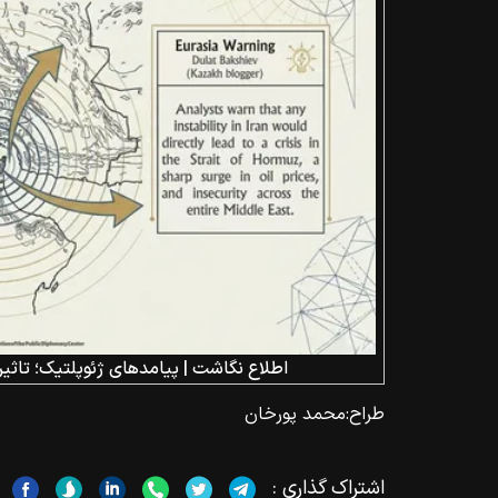
اطلاع نگاشت | پیامد‌های ژئوپلتیک؛ تاثیر 
طراح:
محمد پورخان
اشتراک گذاری :