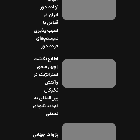
نهادمحور
ایران در
قیاس با
آسیب پذیری
سیستم‌های
فردمحور
اطلاع نگاشت
| چهار محور
استراتژیک در
واکنش
نخبگان
بین‌المللی به
تهدید نابودی
تمدنی
پژواک جهانی