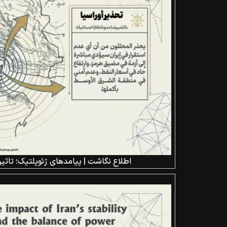
اطلاع نگاشت | پیامد‌های ژئوپلتیک؛ تاثیر 