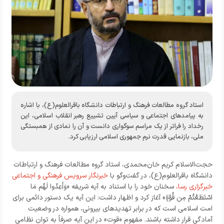
استاد گروه مطالعات فرهنگ و ارتباطات دانشگاه باقرالعلوم(ع)، با اشاره
به پیامدهای اجتماعی و سیاسی آیین تشییع رهبر انقلاب اسلامی، این
رخداد را فراتر از یک مراسم سوگواری دانست و آن را نمادی از همبستگی
ملی، بازنمایی قدرت نرم جمهوری اسلامی ارزیابی کرد.
حجت‌الاسلام کریم خان‌محمدی، استاد گروه مطالعات فرهنگ و ارتباطات
دانشگاه باقرالعلوم(ع)، در گفت‌وگو با
خبرنگار
سرویس فرهنگی و اجتماعی
خبرگزاری رسا،
سخنان خود را با استناد به آیه شریفه «وَأَعِدّوا لَهُم مَا
اسْتَطَعْتُمْ مِن قُوَّةٍ» آغاز کرد و اظهار داشت: این آیه یک دستور دائمی برای
امت اسلامی است که در برابر تهدیدهای بیرونی، همواره در وضعیت
آمادگی قرار داشته باشند. مفهوم «قوت» در این آیه صرفاً به توان نظامی