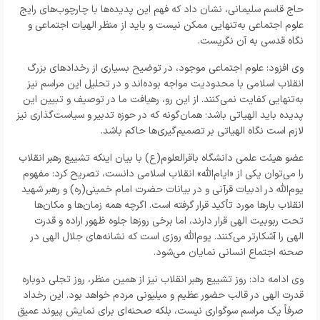
حاج قاسم سلیمانی، نشان داد که فهم این پدیده‌ها با چارچوب‌های رایج
علوم اجتماعی به‌تنهایی ممکن نیست و باید از منظر الهیات اجتماعی و
نگاه قدسی به آن نگریست.
وی افزود: علوم اجتماعی موجود، در توضیح بسیاری از رخدادهای بزرگ
انقلاب اسلامی با محدودیت مواجه بوده‌اند و در تحلیل این مراسم نیز
به‌تنهایی کفایت نمی‌کنند. از این رو، رهیافت ما در توصیف و تبیین این
پدیده باید الهیاتی باشد؛ همان‌گونه که در حوزه تدبیر و سیاست‌گذاری نیز
لازم است نگاه الهیاتی بر تصمیم‌گیری‌ها حاکم باشد.
عضو هیئت علمی دانشگاه باقرالعلوم(ع) با بیان اینکه تشییع رهبر انقلاب
را می‌توان یکی از «ایام‌الله» انقلاب اسلامی دانست، تصریح کرد: مفهوم
یوم‌الله در ادبیات قرآنی و در بیانات حضرت امام خمینی(ره) و رهبر شهید
انقلاب بارها مورد تأکید قرار گرفته است. اگرچه همه زمان‌ها و مکان‌ها
تحت ربوبیت الهی قرار دارند، اما برخی روزها جلوه ظهور اراده و قدرت
الهی را آشکارتر می‌کنند. یوم‌الله روزی است که نشانه‌های جلال الهی در
صحنه اجتماع انسانی نمایان می‌شود.
وی ادامه داد: روز تشییع رهبر انقلاب نیز از همین منظر، روز تجلی دوباره
قدرت الهی در قالب حضور عظیم و میلیونی مردم خواهد بود. این رخداد
صرفاً یک مراسم سوگواری نیست، بلکه صحنه‌ای برای نمایش پیوند عمیق