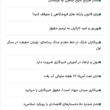
هشدار صریح شیخ الکعبی به عربستان
اجرای قانون پایانه های فروشگاهی را متوقف کنید!
شهریور و امید کارگران به ترمیم حقوق
خبرنگاران خارگ در خط مقدم جنگ رسانه‌ای؛ راویان حقیقت در سنگر
اول
تحول و ارتقاء در آموزش خبرنگاری ضرورت دارد
ذخایر نفت آمریکا 17 هفته متوالی آب رفت
خبرنگاری میدان جهاد است/ حقوق خبرنگاران را دریابید
انتشار شماره ۵۰ «جستارهای اقتصادی با رویکرد اسلامی»