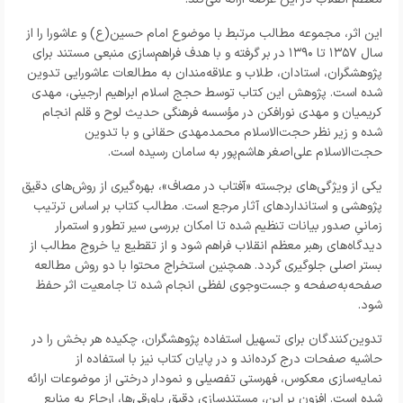
این اثر، مجموعه مطالب مرتبط با موضوع امام حسین(ع) و عاشورا را از
سال ۱۳۵۷ تا ۱۳۹۰ در بر گرفته و با هدف فراهم‌سازی منبعی مستند برای
پژوهشگران، استادان، طلاب و علاقه‌مندان به مطالعات عاشورایی تدوین
شده است. پژوهش این کتاب توسط حجج اسلام ابراهیم ارجینی، مهدی
کریمیان و مهدی نورافکن در مؤسسه فرهنگی حدیث لوح و قلم انجام
شده و زیر نظر حجت‌الاسلام محمدمهدی حقانی و با تدوین
حجت‌الاسلام علی‌اصغر هاشم‌پور به سامان رسیده است.
یکی از ویژگی‌های برجسته «آفتاب در مصاف»، بهره‌گیری از روش‌های دقیق
پژوهشی و استانداردهای آثار مرجع است. مطالب کتاب بر اساس ترتیب
زمانیِ صدور بیانات تنظیم شده تا امکان بررسی سیر تطور و استمرار
دیدگاه‌های رهبر معظم انقلاب فراهم شود و از تقطیع یا خروج مطالب از
بستر اصلی جلوگیری گردد. همچنین استخراج محتوا با دو روش مطالعه
صفحه‌به‌صفحه و جست‌وجوی لفظی انجام شده تا جامعیت اثر حفظ
شود.
تدوین‌کنندگان برای تسهیل استفاده پژوهشگران، چکیده هر بخش را در
حاشیه صفحات درج کرده‌اند و در پایان کتاب نیز با استفاده از
نمایه‌سازی معکوس، فهرستی تفصیلی و نمودار درختی از موضوعات ارائه
شده است. افزون بر این، مستندسازی دقیق پاورقی‌ها، ارجاع به منابع