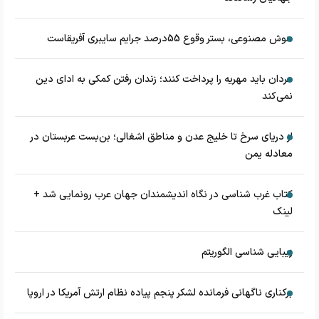
هوش مصنوعی، بستر وقوع 55درصد جرایم سایبری آفریقاست
مردان باید مهریه را پرداخت کنند؛ زندان رفتن کمکی به ادای دین
نمی‌کند
از دریای سرخ تا خلیج عدن و مناطق اشغالی؛ بن‌بست عربستان در
معادله یمن
کتاب غرب شناسی در نگاه اندیشمندان جهان عرب رونمایی شد +
لینک
زیبایی شناسی الگوریتم
برکناری ناگهانی فرمانده لشکر پنجم پیاده‌ نظام ارتش آمریکا در اروپا