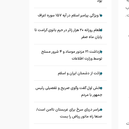
ه
بود
ب
.
۱۰ ویژگی پیامبر اسلام در آیه ۱۵۷ سوره اعراف
اطعام روزانه ۲۰ هزار زائر در حرم بانوی کرامت تا
پایان ماه صفر
بازداشت ۲۱ مزدور موساد و ۴ شرور مسلح
توسط وزارت اطلاعات
برائت از دشمنان ایران و اسلام
بخش اول گفت وگوی صریح و تفصیلی رئیس
جمهور با مردم
سراسر دریای سرخ برای عربستان ناامن است/
صنعا راه مانور ریاض را بست
ت