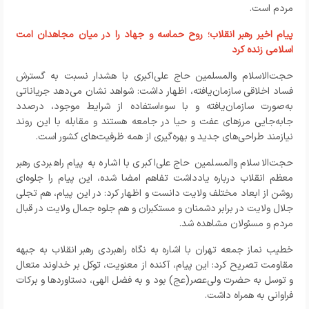
مردم است
.
پیام اخیر رهبر انقلاب؛ روح حماسه و جهاد را در میان مجاهدان امت
اسلامی زنده کرد
حجت‌الاسلام والمسلمین حاج علی‌اکبری با هشدار نسبت به گسترش
فساد اخلاقی سازمان‌یافته، اظهار داشت: شواهد نشان می‌دهد جریاناتی
به‌صورت سازمان‌یافته و با سوءاستفاده از شرایط موجود، درصدد
جابه‌جایی مرزهای عفت و حیا در جامعه هستند و مقابله با این روند
نیازمند طراحی‌های جدید و بهره‌گیری از همه ظرفیت‌های کشور است
.
حجت‌الاسلام والمسلمین حاج علی‌اکبری با اشاره به پیام راهبردی رهبر
معظم انقلاب درباره یادداشت تفاهم امضا شده، این پیام را جلوه‌ای
روشن از ابعاد مختلف ولایت دانست و اظهار کرد: در این پیام، هم تجلی
جلال ولایت در برابر دشمنان و مستکبران و هم جلوه جمال ولایت در قبال
مردم و مسئولان مشاهده شد
.
خطیب نماز جمعه تهران با اشاره به نگاه راهبردی رهبر انقلاب به جبهه
مقاومت تصریح کرد: این پیام، آکنده از معنویت، توکل بر خداوند متعال
و توسل به حضرت ولی‌عصر(عج) بود و به فضل الهی، دستاوردها و برکات
فراوانی به همراه داشت
.