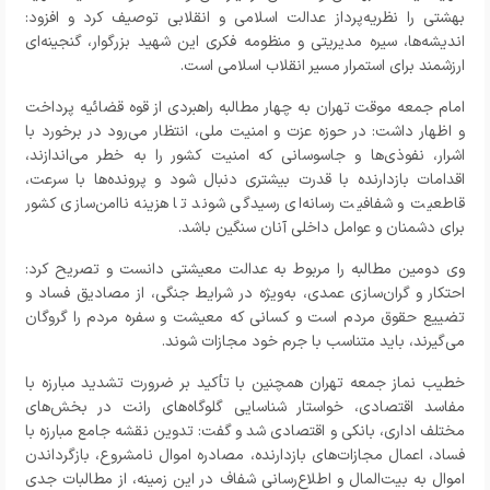
بهشتی را نظریه‌پرداز عدالت اسلامی و انقلابی توصیف کرد و افزود:
اندیشه‌ها، سیره مدیریتی و منظومه فکری این شهید بزرگوار، گنجینه‌ای
ارزشمند برای استمرار مسیر انقلاب اسلامی است
.
امام جمعه موقت تهران به چهار مطالبه راهبردی از قوه قضائیه پرداخت
و اظهار داشت: در حوزه عزت و امنیت ملی، انتظار می‌رود در برخورد با
اشرار، نفوذی‌ها و جاسوسانی که امنیت کشور را به خطر می‌اندازند،
اقدامات بازدارنده با قدرت بیشتری دنبال شود و پرونده‌ها با سرعت،
قاطعیت و شفافیت رسانه‌ای رسیدگی شوند تا هزینه ناامن‌سازی کشور
برای دشمنان و عوامل داخلی آنان سنگین باشد
.
وی دومین مطالبه را مربوط به عدالت معیشتی دانست و تصریح کرد:
احتکار و گران‌سازی عمدی، به‌ویژه در شرایط جنگی، از مصادیق فساد و
تضییع حقوق مردم است و کسانی که معیشت و سفره مردم را گروگان
می‌گیرند، باید متناسب با جرم خود مجازات شوند
.
خطیب نماز جمعه تهران همچنین با تأکید بر ضرورت تشدید مبارزه با
مفاسد اقتصادی، خواستار شناسایی گلوگاه‌های رانت در بخش‌های
مختلف اداری، بانکی و اقتصادی شد و گفت: تدوین نقشه جامع مبارزه با
فساد، اعمال مجازات‌های بازدارنده، مصادره اموال نامشروع، بازگرداندن
اموال به بیت‌المال و اطلاع‌رسانی شفاف در این زمینه، از مطالبات جدی