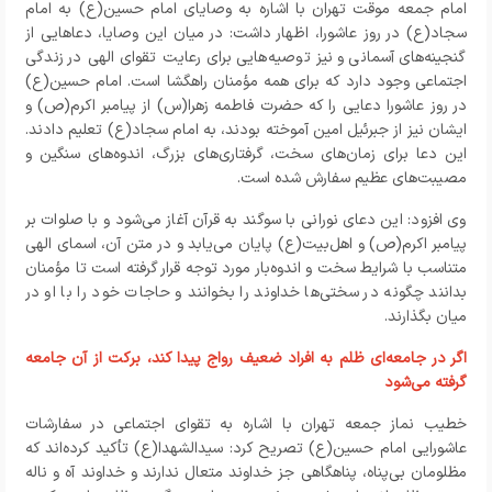
امام جمعه موقت تهران با اشاره به وصایای امام حسین(ع) به امام
سجاد(ع) در روز عاشورا، اظهار داشت: در میان این وصایا، دعاهایی از
گنجینه‌های آسمانی و نیز توصیه‌هایی برای رعایت تقوای الهی در زندگی
اجتماعی وجود دارد که برای همه مؤمنان راهگشا است
.
امام حسین(ع)
در روز عاشورا دعایی را که حضرت فاطمه زهرا(س) از پیامبر اکرم(ص) و
ایشان نیز از جبرئیل امین آموخته بودند، به امام سجاد(ع) تعلیم دادند
.
این دعا برای زمان‌های سخت، گرفتاری‌های بزرگ، اندوه‌های سنگین و
مصیبت‌های عظیم سفارش شده است.
وی افزود: این دعای نورانی با سوگند به قرآن آغاز می‌شود و با صلوات بر
پیامبر اکرم(ص) و اهل‌بیت(ع) پایان می‌یابد و در متن آن، اسمای الهی
متناسب با شرایط سخت و اندوه‌بار مورد توجه قرار گرفته است تا مؤمنان
بدانند چگونه در سختی‌ها خداوند را بخوانند و حاجات خود را با او در
میان بگذارند
.
اگر در جامعه‌ای ظلم به افراد ضعیف رواج پیدا کند، برکت از آن جامعه
گرفته می‌شود
خطیب نماز جمعه تهران با اشاره به تقوای اجتماعی در سفارشات
عاشورایی امام حسین(ع) تصریح کرد: سیدالشهدا(ع) تأکید کرده‌اند که
مظلومان بی‌پناه، پناهگاهی جز خداوند متعال ندارند و خداوند آه و ناله