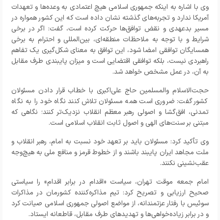
وی با اشاره به اینکه جمهوری اسلامی هیچ اعتمادی به وعده‌ها و تعهدات
آمریکا ندارد و تجربه‌های گذشته نشان داده است که این کشور همواره در
مسیر بدعهدی و نقض توافق‌ها حرکت کرده است، گفت: اگر در برخی
شرایط و با توجه به ملاحظات منطقه‌ای، بین‌المللی و احترام به برخی
همسایگان توافقی امضا شود، این توافق به معنای شکل‌گیری یک تفاهم
راهبردی نیست، بلکه توافقی اقتضایی است و میزان پایبندی طرف مقابل
به آن، در عمل مشخص خواهد شد
.
حجت‌الاسلام والمسلمین حاج علی‌اکبری با خطاب قرار دادن مسئولان
کشور گفت: ضروری است همه مسئولان تلاش کنند نگاه خود را به نگاه
تمدنی، افق‌گشا و اصولی رهبر معظم انقلاب نزدیک‌تر کنند؛ نگاهی که
مبتنی بر سنت‌های الهی و اصول ثابت انقلاب اسلامی است
.
وی تأکید کرد: مسئولان باید بر تعهد خود نسبت به امام، رهبر انقلاب و
ملت مجاهد ایران پایبند باشند و از خطوط قرمز و منافع ملی به هیچ‌وجه
عقب‌نشینی نکنند
.
امام جمعه موقت تهران، سیاست «اقدام در برابر اقدام» را سیاستی
صحیح ارزیابی و تصریح کرد: تیم مذاکره‌کننده کشورمان در مذاکرات
سوئیس با رفتار عزتمندانه، از مواضع اصولی جمهوری اسلامی صیانت کرد
و در برابر زیاده‌خواهی‌ها و تهدیدهای طرف مقابل، قاطعانه ایستاد
.