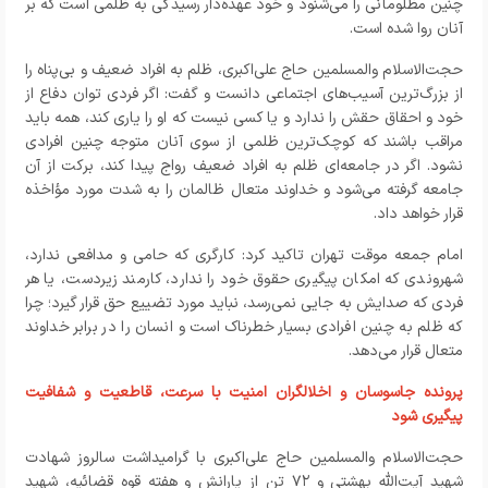
چنین مظلومانی را می‌شنود و خود عهده‌دار رسیدگی به ظلمی است که بر
آنان روا شده است
.
حجت‌الاسلام والمسلمین حاج علی‌اکبری، ظلم به افراد ضعیف و بی‌پناه را
از بزرگ‌ترین آسیب‌های اجتماعی دانست و گفت: اگر فردی توان دفاع از
خود و احقاق حقش را ندارد و یا کسی نیست که او را یاری کند، همه باید
مراقب باشند که کوچک‌ترین ظلمی از سوی آنان متوجه چنین افرادی
نشود
.
اگر در جامعه‌ای ظلم به افراد ضعیف رواج پیدا کند، برکت از آن
جامعه گرفته می‌شود و خداوند متعال ظالمان را به شدت مورد مؤاخذه
قرار خواهد داد
.
امام جمعه موقت تهران تاکید کرد: کارگری که حامی و مدافعی ندارد،
شهروندی که امکان پیگیری حقوق خود را ندارد، کارمند زیردست، یا هر
فردی که صدایش به جایی نمی‌رسد، نباید مورد تضییع حق قرار گیرد؛ چرا
که ظلم به چنین افرادی بسیار خطرناک است و انسان را در برابر خداوند
متعال قرار می‌دهد
.
پرونده جاسوسان و اخلالگران امنیت با سرعت، قاطعیت و شفافیت
پیگیری شود
حجت‌الاسلام والمسلمین حاج علی‌اکبری با گرامیداشت سالروز شهادت
شهید آیت‌الله بهشتی و ۷۲ تن از یارانش و هفته قوه قضائیه، شهید