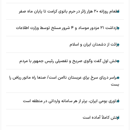
اطعام روزانه ۲۰ هزار زائر در حرم بانوی کرامت تا پایان ماه صفر
بازداشت ۲۱ مزدور موساد و ۴ شرور مسلح توسط وزارت اطلاعات
برائت از دشمنان ایران و اسلام
بخش اول گفت وگوی صریح و تفصیلی رئیس جمهور با مردم
سراسر دریای سرخ برای عربستان ناامن است/ صنعا راه مانور ریاض را
بست
فناوری بومی ایران، برتر از هر سامانه وارداتی در منطقه است
ارتش کاملاً آماده است