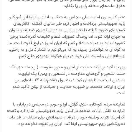
حقوق ملت‌های منطقه را زیر پا بگذارد.
عضو کمیسیون امنیت ملی مجلس به جنگ رسانه‌ای و تبلیغاتی آمریکا و
رژیم صهیونیستی پرداخت و اظهار کرد: طی سالیان گذشته، تلاش‌های
گسترده‌ای صورت گرفته تا تصویر ایران به عنوان کشوری ضعیف و ناتوان
به جهان ارائه شود. اما برخلاف تصورات غلط و تبلیغات گمراه‌کننده برخی
کشورها، باید به صراحت اعلام کنیم که ایران امروز در اوج قدرت است. ما
به گونه‌ای به توانمندی رسیده‌ایم که می‌توانیم با اقتدار کامل و به راحتی،
از منافع ملی و امنیت ملی خود در برابر هرگونه تهدیدی دفاع کنیم.
وی با تأکید بر اینکه حمایت از لبنان و محور مقاومت (از جمله حزب‌الله،
حشد الشعبی و گروه‌های مقاومت در فلسطین و یمن) یک اولویت
بنیادین است، خاطرنشان کرد: در بند اول تفاهم‌نامه ۱۴ ماده‌ای بین
ایران و ایالات متحده، بر ضرورت حمایت و صیانت از لبنان تأکید شده
است.
نماینده مردم لارستان، خنج، گراش، اوز و جویم در مجلس در پایان با
اشاره به نقش ایالات متحده در کنترل رژیم صهیونیستی اشاره کرد و گفت:
اگر آمریکا نتواند وظیفه خود را در قبال تعهداتش برای مقابله با اقدامات
تحریک‌آمیز رژیم صهیونیستی ایفا کند، ایران بی‌تفاوت نخواهد بود.