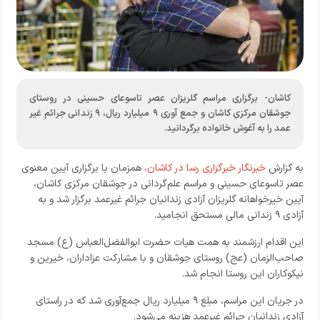
کاشان- برگزاری مراسم گلریزان عصر تاسوعای حسینی در روستای
جوشقان مرکزی کاشان و جمع آوری ۹ میلیارد ریال، ۹ زندانی جرائم غیر
عمد را به آغوش خانواده برگردانید.
به گزارش
خبرنگار خبرگزاری رسا در کاشان،
همزمان با برگزاری آیین معنوی
عصر تاسوعای حسینی و مراسم علم‌گردانی در جوشقان مرکزی کاشان،
آیین خیرخواهانه گلریزان آزادی زندانیان جرائم غیرعمد برگزار شد و به
آزادی ۹ زندانی مالی مستحق انجامید.
این اقدام ارزشمند به همت هیات حضرت ابوالفضل‌العباس (ع) مسجد
صاحب‌الزمان (عج) روستای جوشقان و با مشارکت عزاداران، خیرین و
نیکوکاران این روستا انجام شد.
در جریان این مراسم، مبلغ ۹ میلیارد ریال جمع‌آوری شد که در راستای
آزادی زندانیان جرائم غیرعمد هزینه می‌شود.