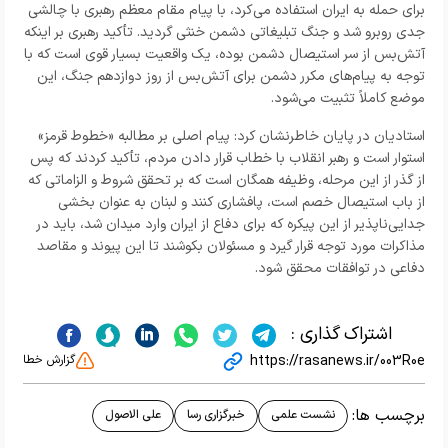
برای حمله به ایران استفاده می‌کرد، با پیام مقام معظم رهبری با چالشی
جدی روبرو شد و جنگ تبلیغاتی دشمن خنثی گردید. تأکید رهبری بر اینکه
آتش‌بس از سر استیصال دشمن بوده، یک واقعیت بسیار قوی است که با
توجه به پیام‌های مکرر دشمن برای آتش‌بس از روز دوازدهم جنگ، این
موضع کاملاً تثبیت می‌شود.
استادیان در پایان خاطرنشان کرد: پیام اصلی بر مطالبه «خطوط قرمز»
استوار است و رهبر انقلاب با خطاب قرار دادن مردم، تأکید کردند که پس
از گذر از این مرحله، وظیفه همگان است که بر تحقق شروط و الزاماتی که
از باب استیصال خصم است، پافشاری کنند و لبنان به عنوان بخشی
جدایی‌ناپذیر از این پیکره که برای دفاع از ایران وارد میدان شد، باید در
مذاکرات مورد توجه قرار گیرد و مسئولان بکوشند تا این پیوند و مقاصد
دفاعی در توافقات محقق شود.
اشتراک گذاری :
https://rasanews.ir/003R0e
گزارش خطا
برچسب ها:
نشست علمی
خبرگزاری رسا
علی الاصول