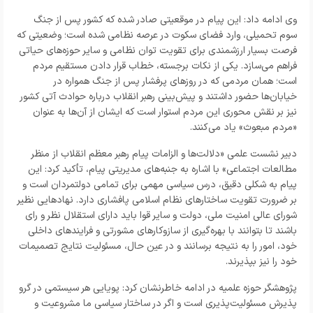
وی ادامه داد: این پیام در موقعیتی صادر شده که کشور پس از جنگ
سوم تحمیلی، وارد فضای سکوت در عرصه نظامی شده است؛ وضعیتی که
فرصت بسیار ارزشمندی برای تقویت توان نظامی و سایر حوزه‌های حیاتی
فراهم می‌سازد. یکی از نکات برجسته، خطاب قرار دادن مستقیم مردم
است؛ همان مردمی که در روزهای پرفشار پس از جنگ همواره در
خیابان‌ها حضور داشتند و پیش‌بینی رهبر انقلاب درباره حوادث آتی کشور
نیز بر نقش محوری این مردم استوار است که ایشان از آن‌ها به عنوان
«مردم مبعوث» یاد می‌کنند.
دبیر نشست علمی «دلالت‌ها و الزامات پیام رهبر معظم انقلاب از منظر
مطالعات اجتماعی» با اشاره به جنبه‌های مدیریتی پیام، تأکید کرد: این
پیام به شکلی دقیق، درس سیاسی مهمی برای تمامی دولتمردان است و
بر ضرورت تقویت ساختارهای نظام اسلامی پافشاری دارد. نهادهایی نظیر
شورای عالی امنیت ملی، دولت و سایر قوا باید دارای استقلال نظر و رای
باشند تا بتوانند با بهره‌گیری از سازوکارهای مشورتی و فرایندهای داخلی
خود، امور را به نتیجه برسانند و در عین حال، مسئولیت نتایج تصمیمات
خود را نیز بپذیرند.
پژوهشگر حوزه علمیه در ادامه خاطرنشان کرد: پویایی هر سیستمی در گرو
پذیرش مسئولیت‌پذیری است و اگر در ساختار سیاسی ما مشروعیت و