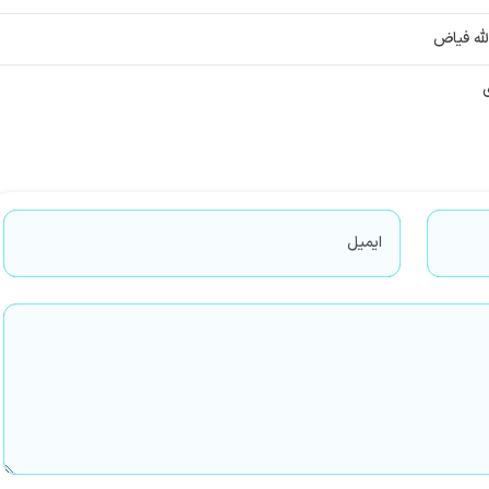
لله فیاض
ی