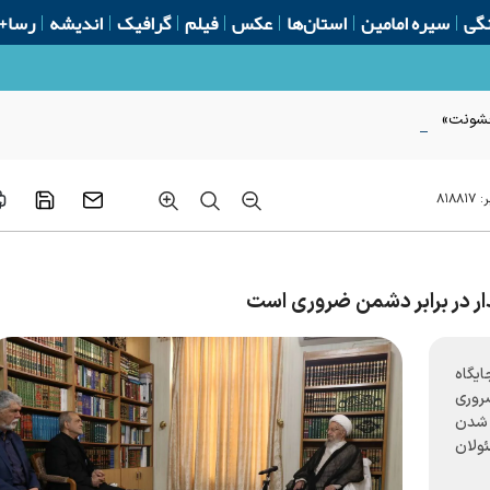
گی
سیره امامین
استان‌ها
عکس
فیلم
گرافیک
اندیشه
رسا+
 خشونت»
ر:
۸۱۸۸۱۷
ار در برابر دشمن ضروری است
یگاه
روری
 شدن
ئولان