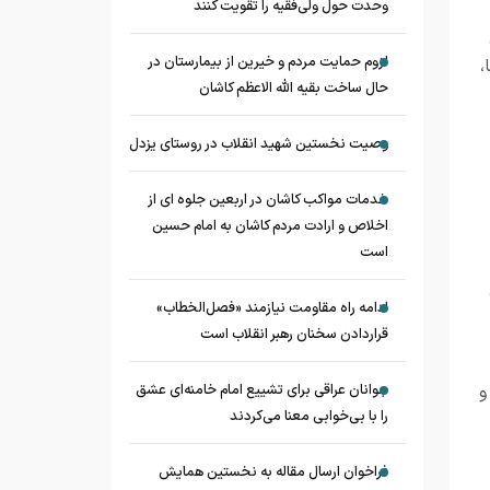
وحدت حول ولی‌فقیه را تقویت کنند
لزوم حمایت مردم و خیرین از بیمارستان در
،
حال ساخت بقیه الله الاعظم کاشان
وصیت نخستین شهید انقلاب در روستای یزدل
خدمات مواکب کاشان در اربعین جلوه ای از
اخلاص و ارادت مردم کاشان به امام حسین
است
ادامه راه مقاومت نیازمند «فصل‌الخطاب»
قراردادن سخنان رهبر انقلاب است
و
جوانان عراقی برای تشییع امام خامنه‌ای عشق
را با بی‌خوابی معنا می‌کردند
فراخوان ارسال مقاله به نخستین همایش