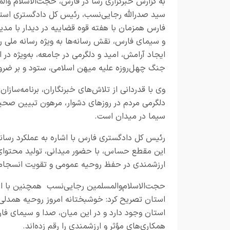
به گزارش
خبرگزاری رسا در فارس،
حجت‌الاسلام‌ وال
سید صدرالله رجایی‌نسب، رئیس کل دادگستری است
فارس همزمان با هفته قوه قضاییه در دیدار با مدی
و سیمای فارس، نقش رسانه‌ها به ویژه رسانه ملی را
ایجاد آرامش، امید و دلگرمی در جامعه، به‌ویژه در ا
جنگ چهل‌روزه علیه میهن اسلامی، ستود و بر ضرور
وی با قدردانی از تلاش‌های خبرنگاران، برنامه‌س
دلگرمی مردم در روز‌های دشوار، مرهون تبیین صحی
سیما در میدان است.
رئیس کل دادگستری فارس با اشاره به عملکرد رسانه
این مقطع حساس، با حضور میدانی، تولید محتوای 
ارزشمندی در حفظ روحیه عمومی و تقویت انسجام م
حجت‌الاسلام‌والمسلمین رجایی‌نسب همچنین با ا
استان تصریح کرد: خوشبختانه امروز روحیه همدلی،
استان وجود دارد و در این میان، صدا و سیمای فا
همکاری‌های مؤثر و ارزشمندی را رقم زده‌اند.