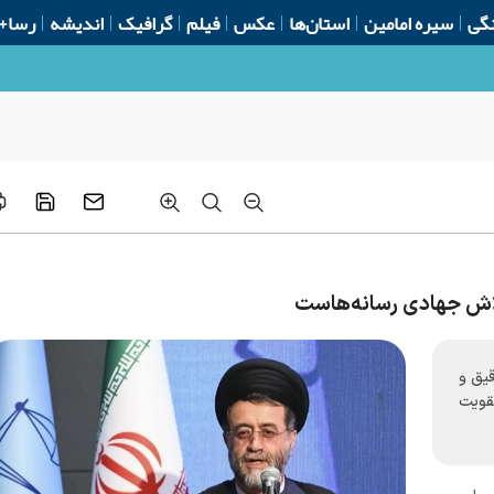
گی
سیره امامین
استان‌ها
عکس
فیلم
گرافیک
اندیشه
رسا+
اش جهادی رسانه‌هاست
قیق و
قویت