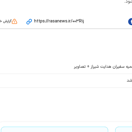
ود.
https://rasanews.ir/003R1j
گزارش خ
یه سفیران هدایت شیراز + تصاویر
شد