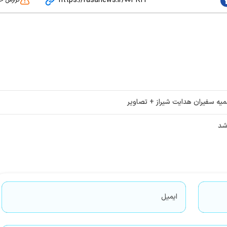
https://rasanews.ir/003R2F
یه سفیران هدایت شیراز + تصاویر
شد