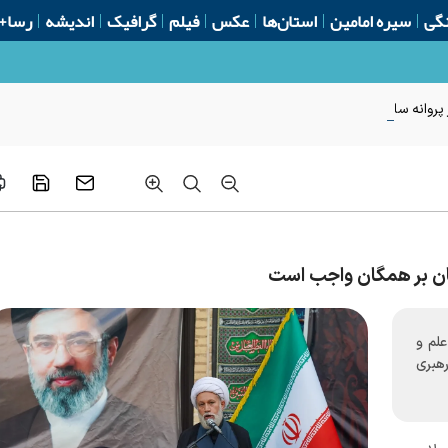
گی
سیره امامین
استان‌ها
عکس
فیلم
گرافیک
اندیشه
رسا+
روانه ساخت از ابتدای سال
مان بر همگان واجب است
علم و
هبری