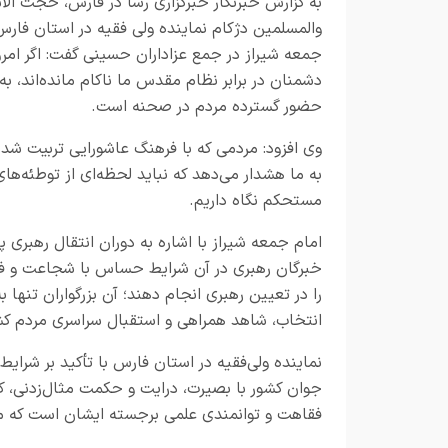
به گزارش خبرنگار
خبرگزاری رسا در فارس،
حجت الاس
والمسلمین دژکام نماینده ولی فقیه در استان فارس
جمعه شیراز در جمع عزاداران حسینی گفت: اگر امرو
دشمنان در برابر نظام مقدس ما ناکام مانده‌اند، ب
حضور گسترده مردم در صحنه است.
وی افزود: مردمی که با فرهنگ عاشورایی تربیت شده
به ما هشدار می‌دهد که نباید لحظه‌ای از توطئه‌ه
مستحکم نگاه داریم.
امام جمعه شیراز با اشاره به دوران انتقال رهبر
خبرگان رهبری در آن شرایط حساس با شجاعت و فدا
را در تعیین رهبری انجام دهند؛ آن بزرگواران تنه
انتخاب، شاهد همراهی و استقبال سراسری مردم کش
نماینده ولی‌فقیه در استان فارس با تأکید بر شرای
جوان کشور با بصیرت، درایت و حکمت مثال‌زدنی، کش
فقاهت و توانمندی علمی برجسته ایشان است که م