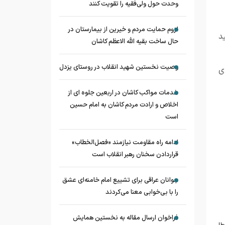
وحدت حول ولی‌فقیه را تقویت کنند
لزوم حمایت مردم و خیرین از بیمارستان در
د
حال ساخت بقیه الله الاعظم کاشان
وصیت نخستین شهید انقلاب در روستای یزدل
ی
خدمات مواکب کاشان در اربعین جلوه ای از
اخلاص و ارادت مردم کاشان به امام حسین
است
ادامه راه مقاومت نیازمند «فصل‌الخطاب»
قراردادن سخنان رهبر انقلاب است
جوانان عراقی برای تشییع امام خامنه‌ای عشق
را با بی‌خوابی معنا می‌کردند
فراخوان ارسال مقاله به نخستین همایش
طا