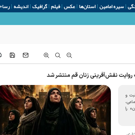
گی
سیره امامین
استان‌ها
عکس
فیلم
گرافیک
اندیشه
رسا+
 روایت نقش‌آفرینی زنان قم منتشر شد
ثبت و
اعی،
» را
اری