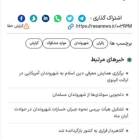
اشتراک گذاری :
https://rasanews.ir/003R6M
گزارش خطا
برچسب ها:
زائران
شهروندان
موارد مشکوک
گزارش
خبرهای مرتبط
برگزاری همایش معرفی دین اسلام به شهروندان آمریکایی در
ایالت الینوی
دلجویی سوئدی‌ها از شهروندان مسلمان
تشکیل هیأت بررسی نحوه جبران خسارات شهروندان در حوادث
آبان ماه
کلاهبردار فراری به کشور بازگردانده شد