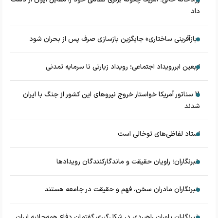
داد
«بازآفرینی ساختاری» جایگزین بازسازی صرف پس از بحران شود
اربعین ابررویداد اجتماعی؛ رویداد زیارتی تا سرمایه تمدنی
11 سناتور آمریکا خواستار خروج نیروهای این کشور از جنگ با ایران
شدند
استاد لفاظی‌های توخالی است
خبرنگاران؛ راویان حقیقت و ماندگارکنندگان رویدادها
خبرنگاران مادران سخن، فهم و حقیقت در جامعه هستند
خبرنگاران یاوران راهبردی در شکل‌گیری گفتمان دفاع همه‌جانبه ایران