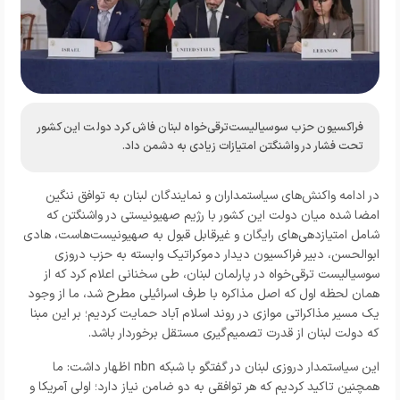
فراکسیون حزب سوسیالیست‌ترقی‌خواه لبنان فاش کرد دولت این کشور
تحت فشار در واشنگتن امتیازات زیادی به دشمن داد.
در ادامه واکنش‌های سیاستمداران و نمایندگان لبنان به توافق ننگین
امضا شده میان دولت این کشور با رژیم صهیونیستی در واشنگتن که
شامل امتیازدهی‌های رایگان و غیرقابل قبول به صهیونیست‌هاست، هادی
ابوالحسن، دبیر فراکسیون دیدار دموکراتیک وابسته به حزب دروزی
سوسیالیست ترقی‌خواه در پارلمان لبنان، طی سخنانی اعلام کرد که از
همان لحظه اول که اصل مذاکره با طرف اسرائیلی مطرح شد، ما از وجود
یک مسیر مذاکراتی موازی در روند اسلام آباد حمایت کردیم؛ بر این مبنا
که دولت لبنان از قدرت تصمیم‌گیری مستقل برخوردار باشد.
این سیاستمدار دروزی لبنان در گفتگو با شبکه nbn اظهار داشت: ما
همچنین تاکید کردیم که هر توافقی به دو ضامن نیاز دارد؛ اولی آمریکا و