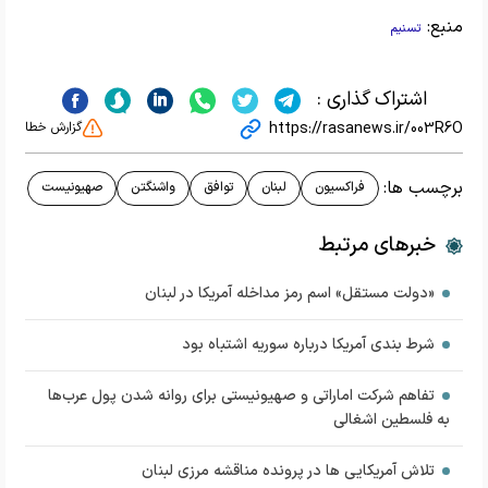
منبع:
تسنیم
اشتراک گذاری :
https://rasanews.ir/003R6O
گزارش خطا
برچسب ها:
فراکسیون
لبنان
توافق
واشنگتن
صهیونیست
خبرهای مرتبط
«دولت مستقل» اسم رمز مداخله آمریکا در لبنان
شرط ‎بندی آمریکا درباره سوریه اشتباه بود
تفاهم‌ شرکت اماراتی و صهیونیستی برای روانه شدن پول عرب‌ها
به فلسطین اشغالی
تلاش آمریکایی ها در پرونده مناقشه مرزی لبنان