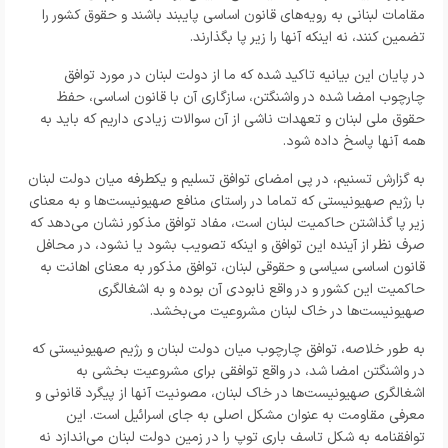
مقامات لبنانی به رویه‌های قانون اساسی پایبند باشند و حقوق کشور را
تضمین کنند، نه اینکه آنها را زیر پا بگذارند.
در پایان این بیانیه تاکید شده که ما از دولت لبنان در مورد توافق
چارچوب امضا شده در واشنگتن، سازگاری آن با قانون اساسی، حفظ
حقوق ملی لبنان و تعهدات ناشی از آن سوالات زیادی داریم که باید به
همه آنها پاسخ داده شود.
به گزارش تسنیم، در پی امضای توافق تسلیم و یکطرفه میان دولت لبنان
با رژیم صهیونیستی که تماما در راستای منافع صهیونیست‌ها و به معنای
زیر پا گذاشتن حاکمیت لبنان است، مفاد توافق مذکور نشان می‌دهد که
صرف نظر از آینده این توافق و اینکه تصویب بشود یا نشود، در محافل
قانون اساسی سیاسی و حقوقی لبنان، توافق مذکور به معنای اهانت به
حاکمیت این کشور و در واقع نابودی آن بوده و به اشغالگری
صهیونیست‌ها در خاک لبنان مشروعیت می‌بخشد.
به طور خلاصه، توافق چارچوب میان دولت لبنان و رژیم صهیونیستی که
در واشنگتن امضا شد، در واقع توافقی برای مشروعیت بخشی به
اشغالگری صهیونیست‌ها در خاک لبنان، مصونیت آنها از پیگرد قانونی و
معرفی مقاومت به عنوان مشکل اصلی به جای اسرائیل است. این
توافقنامه به شکل تاسف باری توپ را در زمین دولت لبنان می‌اندازد نه