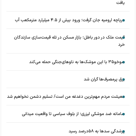
یافت
دریاچه ارومیه جان گرفت؛ ورود بیش از ۴.۵ میلیارد مترمکعب آب
قیمت ملک در دور باطل؛ بازار مسکن در تله قیمت‌سازی سازندگان
خرد
سوخو۳۵ با این موشک‌ها به ناوهای‌جنگی حمله می‌کند
برق پرمصرف‌ها گران شد
معیشت مردم مهم‌ترین دغدغه من است/ تسلیم دشمن نخواهیم شد
سامانه ضد موشکی لیزری؛ از بلوف سیاسی تا واقعیت میدانی
پرشدگی سدها به ۵۸درصد رسید