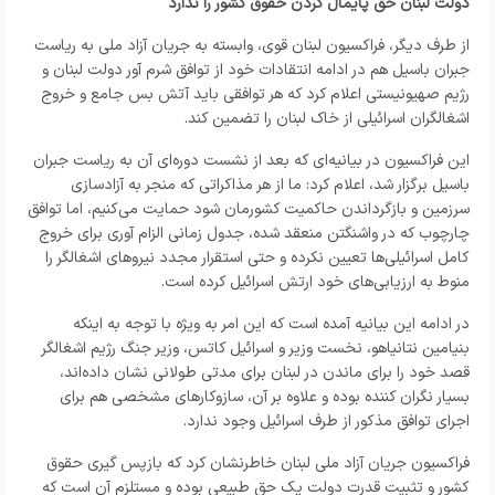
دولت لبنان حق پایمال کردن حقوق کشور را ندارد
از طرف دیگر، فراکسیون لبنان قوی، وابسته به جریان آزاد ملی به ریاست
جبران باسیل هم در ادامه انتقادات خود از توافق شرم آور دولت لبنان و
رژیم صهیونیستی اعلام کرد که هر توافقی باید آتش بس جامع و خروج
اشغالگران اسرائیلی از خاک لبنان را تضمین کند.
این فراکسیون در بیانیه‌ای که بعد از نشست دوره‌ای آن به ریاست جبران
باسیل برگزار شد، اعلام کرد: ما از هر مذاکراتی که منجر به آزادسازی
سرزمین و بازگرداندن حاکمیت کشورمان شود حمایت می‌کنیم، اما توافق
چارچوب که در واشنگتن منعقد شده، جدول زمانی الزام آوری برای خروج
کامل اسرائیلی‌ها تعیین نکرده و حتی استقرار مجدد نیروهای اشغالگر را
منوط به ارزیابی‌های خود ارتش اسرائیل کرده است.
در ادامه این بیانیه آمده است که این امر به ویژه با توجه به اینکه
بنیامین نتانیاهو، نخست وزیر و اسرائیل کاتس، وزیر جنگ رژیم اشغالگر
قصد خود را برای ماندن در لبنان برای مدتی طولانی نشان داده‌اند،
بسیار نگران کننده بوده و علاوه بر آن، سازوکارهای مشخصی هم برای
اجرای توافق مذکور از طرف اسرائیل وجود ندارد.
فراکسیون جریان آزاد ملی لبنان خاطرنشان کرد که بازپس گیری حقوق
کشور و تثبیت قدرت دولت یک حق طبیعی بوده و مستلزم آن است که