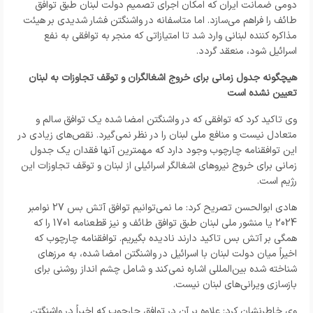
دومی ضمانت ایران که امکان اجرای تصمیم دولت لبنان طبق توافق
طائف را فراهم می‌سازد. اما متاسفانه در واشنگتن فشار شدیدی بر هیئت
مذاکره کننده لبنانی وارد شد تا امتیازاتی که منجر به توافقی به نفع
اسرائیل شود، منعقد گردد.
هیچگونه جدول زمانی برای خروج اشغالگران و توقف تجاوزات به لبنان
تعیین نشده است
وی تاکید کرد که توافقی که در واشنگتن امضا شده یک توافق سالم و
متعادل نیست و منافع ملی لبنان را در نظر نمی‌گیرد. نقص‌های زیادی در
این توافقنامه چارچوب وجود دارد که مهمترین آنها فقدان یک جدول
زمانی برای خروج نیروهای اشغالگر اسرائیلی از لبنان و توقف تجاوزات این
رژیم است.
هادی ابوالحسن تصریح کرد: ما نمی‌توانیم توافق آتش بس 27 نوامبر
2024 یا منشور ملی لبنان طبق توافق طائف و نیز قطعنامه 1701 را که
همگی بر آتش بس تاکید دارند نادیده بگیریم. توافقنامه چارچوب که
اخیراً میان دولت لبنان با اسرائیل در واشنگتن امضا شده، به مرزهای
شناخته شده بین‌المللی اشاره نمی‌کند و شامل چشم انداز روشنی برای
بازسازی ویرانی‌های لبنان نیست.
وی خاطرنشان کرد: علاوه بر آن در توافق چارچوب که اخیراً در واشنگتن