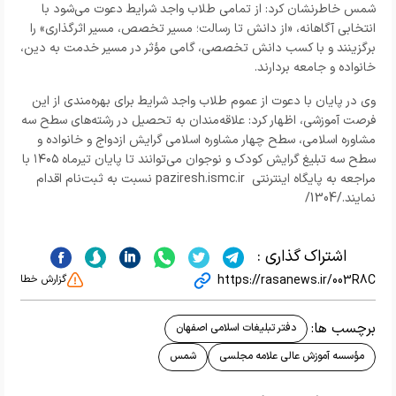
شمس خاطرنشان کرد: از تمامی طلاب واجد شرایط دعوت می‌شود با
انتخابی آگاهانه، «از دانش تا رسالت؛ مسیر تخصص، مسیر اثرگذاری» را
برگزینند و با کسب دانش تخصصی، گامی مؤثر در مسیر خدمت به دین،
خانواده و جامعه بردارند.
وی در پایان با دعوت از عموم طلاب واجد شرایط برای بهره‌مندی از این
فرصت آموزشی، اظهار کرد: علاقه‌مندان به تحصیل در رشته‌های سطح سه
مشاوره اسلامی، سطح چهار مشاوره اسلامی گرایش ازدواج و خانواده و
سطح سه تبلیغ گرایش کودک و نوجوان می‌توانند تا پایان تیرماه ۱۴۰۵ با
مراجعه به پایگاه اینترنتی paziresh.ismc.ir نسبت به ثبت‌نام اقدام
نمایند./1304/
اشتراک گذاری :
https://rasanews.ir/003R8C
گزارش خطا
برچسب ها:
دفتر تبلیغات اسلامی اصفهان
مؤسسه آموزش عالی علامه مجلسی
شمس