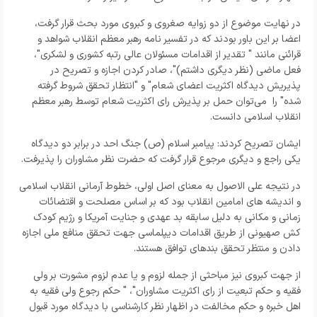
در نهایت موضوع از دو زوایه صغروی و کبروی مورد بحث قرار گرفت،
اعضا بر این باور بودند که در تفسیر نامه رهبر معظم انقلاب شواهد و
قرائنی مانند " تقدیر از اقدامات مسئولان عالی رتبه کشوری و لشکری"،
فعل ماضی (نظر دیگری داشتم)"، صادر کردن اجازه و تصریح در
پذیریش دیدگاه اکثریت اعضای شعام" و "انتظار تحقق شروط گرفته
شده" را می‌توان حمل بر پذیرش رای اکثریت شعام توسط رهبر معظم
انقلاب اسلامی دانست.
ایشان تصریح کردند: پیامبر اسلام (ص) جنگ احد در برابر دو دیدگاه
یکی راجع و دیگری مرجوع قرار گرفت که حضرت نظر مشاوران را پذیرفت.
در نتیجه علی الاصول به معنای اصل اولی، خطوط آرمانی انقلاب اسلامی
و اندیشه های امامین انقلاب بود که بر اساس مصلحت و اقتضائات
زمانی و مکانی به دلیل سابقه بد عهدی و جنایت آمریکا و رژیم کودک
کش صهیونی از طریق اقدامات دیپلماسی جهت تحقق منافع ملی اجازه
دادن و منتظر تحقق بندهای توافق هستند.
از جهت کبروی نیز مباحثی از جمله لزوم و یا عدم لزوم مشورت بر ولی
فقیه و حکم تبعیت از رای اکثریت مشاوران"، " حکم رجوع ولی فقیه به
اهل خبره و حکم مخالفت در اظهار نظر کارشناسی با دیدگاه مورد قبول