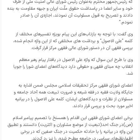
که رئیس‌جمهور محترم به‌عنوان رئیس شورای عالی امنیت ملّی از طرف
خود و سایر اعضا در پاسداشت حقوق ملّت ایران و جبهه مقاومت به بنده
دادند و تصریح به قبول مسئولیت آن نمودند، اجازه‌ی آن را صادر
نمودم‌."
وی گفت: با توجه به بازتاب‌های این پیام بویژه تفسیرهای مختلف از
کلمه "علی الاصول" و برداشت های مختلفی که از این واژه انجام شده،
بررسی فقهی آن در دستور شورای عالی فقهی مرکز قرار گرفت.
وی با طرح این سوال که واژه علی الاصول در بافتار پیام رهبر معظم
انقلاب چه مبنای فقهی و حقوقی دارد دیدگاه‌های اعضای شورا را جویا
شد.
اعضای شورای فقهی مرکز تحقیقات اسلامی مجلس ضمن اشاره به
جایگاه ولایت فقیه در فقه شیعه و ضرورت تبیعت همه آحاد جامعه و
مسئولان از نظرات و دیدگاه‌های ایشان، کلمه علی الاصول را در بیانیه
اخیر مورد بحث و بررسی قرار دادند.
برخی اعضای شورای فقهی این اقدام را همسنخ با تصمیم پیامبر اسلام
(ص)در جنگ احد(تبعیت از موضع مشاوران و اکثریت) دانستند و تطبیق
این واژه در بیانیه را با حادثه حکمیت در جنگ صفین که در برخی
اظهارنظرهای سیاسی در جامعه مطرح شده، را نیز رد کردند.