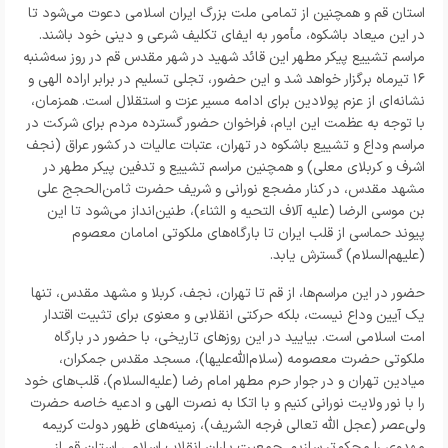
استان قم و همچنین از تمامی ملت بزرگ ایران اسلامی دعوت می‌شود تا
در این میعاد باشکوه، مأمور به ایفای تکلیف شرعی و دینی خود باشند.
مراسم تشییع پیکر مطهر این قائد شهید در شهر مقدس قم در روز سه‌شنبه
۱۶ تیرماه برگزار خواهد شد و این حضور، تجلی تسلیم در برابر اراده الهی و
نشانه‌ای از عزم پولادین برای ادامه مسیر عزت و استقلال است. همزمان،
با توجه به عظمت این ایام، فراخوان حضور گسترده مردم برای شرکت در
مراسم وداع و تشییع باشکوه در تهران، عتبات عالیات در کشور عراق (نجف
اشرف و کربلای معلی) و همچنین مراسم تشییع و تدفین پیکر مطهر در
مشهد مقدس، در کنار مضجع نورانی و شریف حضرت ثامن‌الحجج علی
بن موسی الرضا (علیه آلاف التحیه و الثناء)، طنین‌انداز می‌شود تا این
پیوند حماسی از قلب ایران تا بارگاه‌های ملکوتی امامان معصوم
(علیهم‌السلام) گسترش یابد.
حضور در این مراسم‌ها، از قم تا تهران، نجف، کربلا و مشهد مقدس، تنها
یک آیین وداع نیست، بلکه حرکتی انقلابی و معنوی برای تثبیت اقتدار
امت اسلامی است. بیایید در این روزهای تاریخی، با حضور در بارگاه
ملکوتی حضرت معصومه (سلام‌الله‌علیها)، مسجد مقدس جمکران،
میادین تهران و در جوار حرم مطهر امام رضا (علیه‌السلام)، قلب‌های خود
را با نور ولایت نورانی کنیم و با اتکا به نصرت الهی و ادعیه خاصه حضرت
ولی‌عصر (عجل الله تعالی فرجه الشریف)، زمینه‌های ظهور دولت کریمه
مهدوی را محکم‌تر سازیم. جمعیت یاران انقلاب اسلامی استان قم از