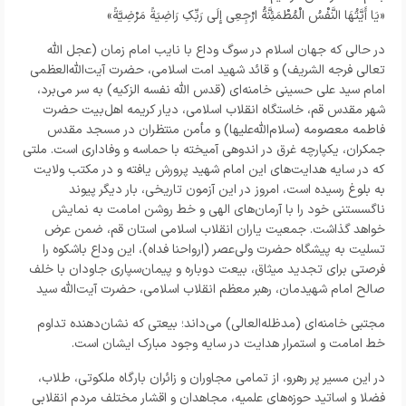
«يَا أَيَّتُهَا النَّفْسُ الْمُطْمَئِنَّةُ ارْجِعِي إِلَى رَبِّكِ رَاضِيَةً مَرْضِيَّةً»
در حالی که جهان اسلام در سوگ وداع با نایب امام زمان (عجل الله
تعالی فرجه الشریف) و قائد شهید امت اسلامی، حضرت آیت‌الله‌العظمی
امام سید علی حسینی خامنه‌ای (قدس الله نفسه الزکیه) به سر می‌برد،
شهر مقدس قم، خاستگاه انقلاب اسلامی، دیار کریمه اهل‌بیت حضرت
فاطمه معصومه (سلام‌الله‌علیها) و مأمن منتظران در مسجد مقدس
جمکران، یکپارچه غرق در اندوهی آمیخته با حماسه و وفاداری است. ملتی
که در سایه هدایت‌های این امام شهید پرورش یافته و در مکتب ولایت
به بلوغ رسیده است، امروز در این آزمون تاریخی، بار دیگر پیوند
ناگسستنی خود را با آرمان‌های الهی و خط روشن امامت به نمایش
خواهد گذاشت. جمعیت یاران انقلاب اسلامی استان قم، ضمن عرض
تسلیت به پیشگاه حضرت ولی‌عصر (ارواحنا فداه)، این وداع باشکوه را
فرصتی برای تجدید میثاق، بیعت دوباره و پیمان‌سپاری جاودان با خلف
صالح امام شهیدمان، رهبر معظم انقلاب اسلامی، حضرت آیت‌الله سید
مجتبی خامنه‌ای (مدظله‌العالی) می‌داند؛ بیعتی که نشان‌دهنده تداوم
خط امامت و استمرار هدایت در سایه وجود مبارک ایشان است.
در این مسیر پر رهرو، از تمامی مجاوران و زائران بارگاه ملکوتی، طلاب،
فضلا و اساتید حوزه‌های علمیه، مجاهدان و اقشار مختلف مردم انقلابی