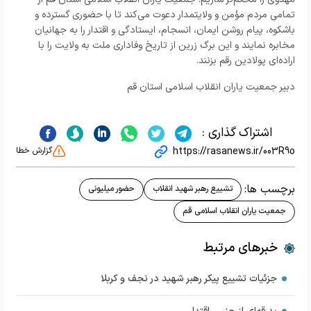
تمامی مردم مؤمن و ولایتمدار دعوت می‌کند تا با حضوری گسترده و
باشکوه، پیام روشن ایمان، انسجام، ایستادگی و اقتدار را به جهانیان
مخابره نمایند و این برگ زرین از تاریخ وفاداری ملت به ولایت را با
اراده‌ای پولادین رقم بزنند.
دبیر جمعیت یاران انقلاب اسلامی استان قم
اشتراک گذاری :
https://rasanews.ir/003R9o
گزارش خطا
برچسب ها:
تشییع رهبر شهید انقلاب
حضور میلیونی
جمعیت یاران انقلاب اسلامی قم
خبرهای مرتبط
جزئیات تشییع پیکر رهبر شهید در نجف و کربلا