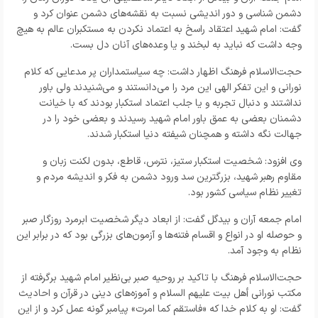
دشمن شناسی و دور اندیشی نسبت به نقشه‌های دشمن عنوان کرد و
گفت: امام شهید اعتقاد راسخ به اعتماد نکردن به مستکبران عالم به هیچ
وجه داشت که نباید به لبخند و یا وعده‌های آنان دل بست.
حجت‌الاسلام فرهنگ اظهار داشت: چه سیاستمداران پر مدعایی که کلام
نورانی و این تفکر الهی این مرد را می‌دانستند و می‌شنیدند ولی باور
نداشتند و دنبال تجربه و یا جلب اعتماد استکبار بودند که با خیانت
دشمنان بعضی به عمق باور امام شهید رسیدند و بعضی خود را در
جهالت نگه داشته و همچنان شیفته دنیا استکبار شدند.
وی افزود: شخصیت استکبار ستیز، نترس، قاطع، بدون لکنت زبان و
مقاوم رهبر شهید، بزرگترین سد ورود دشمن به فکر و اندیشه مردم و
تغییر نظام سیاسی کشور بود.
امام جمعه آران و بیدگل گفت: از ابعاد دیگر شخصیت ابرمرد روزگار صبر
و حوصله او در انواع و اقسام فتنه‌ها و آزمون‌های بزرگی بود که در برابر این
نظام به وجود آمد.
حجت‌الاسلام فرهنگ با تاکید بر روحیه صبر بی‌نظیر امام شهید برگرفته از
مکتب نورانی أهل بیت علیهم السلام و آموزه‌های دینی در قرآن و احادیث
گفت: او به کلام خدا که «فاستقم کما امرت» پیامبر گونه عمل کرد و از این