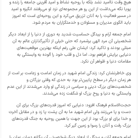
هیچ وقت ناامید نشد بلکه با روحیه نشاط و امید آفرینی جامعه را زنده و
پویا نگه می‌داشت از این رو هر مجموعه‌ای نزد او می‌رفتند انگیزه و امید
در مسیر فعالیت را به آنان تزریق می‌کرد و این روحیه‌ای است که امروز
باید الگوی مدیران و مسئولان و خدمتگزاران به مردم شود.
امام جمعه آرام و بیدگل حساسیت شدید به دوری از دنیا را از ابعاد دیگر
شخصیتی آن مرد الهی برشمرد که حتی خیلی از تأثیرگذاران عالم به آن
مبتلی بودند و تاکید کرد: ایشان علی رغم اینکه بهترین موقعیت‌های
دنیایی برایش فراهم بود، اما دل و قلب خود را آلوده به وابستگی به
مقامات دنیا و ظواهر آن نکرد.
وی خاطرنشان کرد: زندگی امام شهید در زمان امامت و زعامت بر امت از
هر زمان دیگر در سطح پایین‌تر بود به حدی که وقتی بزرگان و
شخصیت‌های بزرگ دینی و سیاسی در زندگی او وارد می‌شدند از این عدم
وابستگی به دنیا و روح بزرگ او شگفت زده می‌شدند.
حجت‌الاسلام فرهنگ افزود: دنیایی که امروز قدرت‌های بزرگ برای آن
دست و پا می‌زنند ولی امام شهید ما به آن پشت پا زد و در مقابل آخرت
و خدا برای او بزرگ بود از این جهت با همین روحیه به جنگ قدرت‌های
بزرگ رفت و آنان را رسوا و زمین گیر کرد.
امام جمعه آران و بیدگل از ابعاد دیگر شخصیتی آن یگانه دوران زمان را