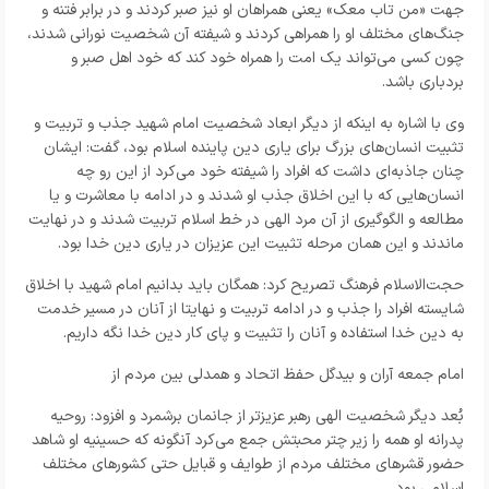
جهت «من تاب معک» یعنی همراهان او نیز صبر کردند و در برابر فتنه و
جنگ‌های مختلف او را همراهی کردند و شیفته آن شخصیت نورانی شدند،
چون کسی می‌تواند یک امت را همراه خود کند که خود اهل صبر و
بردباری باشد.
وی با اشاره به اینکه از دیگر ابعاد شخصیت امام شهید جذب و تربیت و
تثبیت انسان‌های بزرگ برای یاری دین پاینده اسلام بود، گفت: ایشان
چنان جاذبه‌ای داشت که افراد را شیفته خود می‌کرد از این رو چه
انسان‌هایی که با این اخلاق جذب او شدند و در ادامه با معاشرت و یا
مطالعه و الگوگیری از آن مرد الهی در خط اسلام تربیت شدند و در نهایت
ماندند و این همان مرحله تثبیت این عزیزان در یاری دین خدا بود.
حجت‌الاسلام فرهنگ تصریح کرد: همگان باید بدانیم امام شهید با اخلاق
شایسته افراد را جذب و در ادامه تربیت و نهایتا از آنان در مسیر خدمت
به دین خدا استفاده و آنان را تثبیت و پای کار دین خدا نگه داریم.
امام جمعه آران و بیدگل حفظ اتحاد و همدلی بین مردم از
بُعد دیگر شخصیت الهی رهبر عزیزتر از جانمان برشمرد و افزود: روحیه
پدرانه او همه را زیر چتر محبتش جمع می‌کرد آنگونه که حسینیه او شاهد
حضور قشر‌های مختلف مردم از طوایف و قبایل حتی کشور‌های مختلف
اسلامی بود.