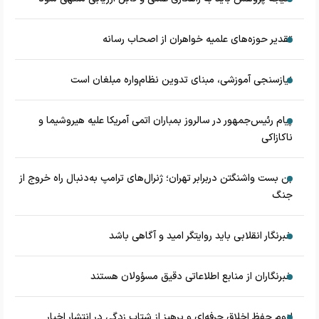
تقدیر حوزه‌های علمیه خواهران از اصحاب رسانه
نیازسنجی آموزشی، مبنای تدوین نظام‌واره مبلغان است
پیام رئیس‌جمهور در سالروز بمباران اتمی آمریکا علیه هیروشیما و
ناکازاکی
بن بست واشنگتن دربرابر تهران؛ ژنرال‌های ترامپ به‌دنبال راه خروج از
جنگ
خبرنگار انقلابی باید روایتگر امید و آگاهی باشد
خبرنگاران از منابع اطلاعاتی دقیق مسؤولان هستند
لزوم حفظ اخلاق حرفه‌ای و پرهیز از شتاب زدگی در انتشار اخبار