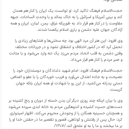
حجت‌الاسلام فرهنگ تاکید کرد: او توانست یک ایران را کنار هم همدل
کند و بینی آمریکا و اسرائیل را به خاک بمالد و با وحدتِ الساحات، جبهه
مقاومت را در کنار هم قرار داد به طوریکه عراق، یمن، لبنان، ایران و همه
آزادگان جهان علیه دشمن و یاری اسلام یکصدا شدند.
وی افزود: این هنر آن مرد الهی بود چه سختی‌ها و فشار‌های زیادی را
تحمل کرد که در کشور اختلاف و انشقاق نشود و در جریانات مختلف
وقتی دشمن به قلب اتحاد مردم می‌زد یک تنه وارد می‌شود و با متانت
و صبر مردم را کنار هم قرار می‌داد.
حجت‌الاسلام فرهنگ افزود: امام شهید دلدادگان و دوستداران خود را
نصیحت و به جاده اعتدال می‌آورد و فریب خوردگان را با عفو و اغماض
دستی پدرانه می‌کشید، از این رو با شهادت او همه ایران بلکه جهان
گریست.
وی با بیان اینکه چند روزی دیگر آن بدن خسته از دوران و رنج کشیده بر
دست‌های حسرت کشیده و اندوهگین مردم به خانه ابدی سپرده می‌شود
و همچنان حسینیه همگان را از وجودش محروم می‌کند، اظهار امیدواری
کرد: حال پس از رفتتش و کوتاهی، قصور و تقصیر ما در حقش خدا او را
بر ما ببخشد و ما را به او ملحق کند./۱۳۰۷/