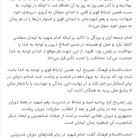
نهادینه و با گذر عمر روز به روز به آن اضافه شد تا اینکه در نهایت به
سبب همین ارتباط قوی و قلبی با خدای متعال به آرزوی دیرینه‌ی خود
شهادت رسید و رهبر شهیدمان با ایمانی قوی و استوار دل‌ها را در هر زمان
به سوی خود سوق می‌داد.
امام جمعه آران و بیدگل با تاکید بر اینکه امام شهید به ایمان سطحی
اکتفا نکرد و عمل او همیشه در مسیر اصلاح درون و توجه به خدا با
مواظبت بر نفس بود، افزود: از این جهت هر موقع از خدا و توجه به خدا
صحبت می‌کرد مخاطب را تحت تأثیر قرار می‌داد.
حجت‌الاسلام فرهنگ تصریح کرد: همین ارتباط قوی و توجه به خدا باعث
شده بود که نزدیک به چهار دهه در امامت و زعامت امت اسلام ذره‌ای در
برابر استکبار سر خم نکند و در نهایت این بندگی و عبودیت را با شعار مثلی
لا یبایع مثل یزید به همگان ثابت کرد.
وی تصریح کرد روحیه امید و نشاط در مدیریت رهبر شهید در همه دوران
مدیریت چه در زمان قبل و بعد از انقلاب، مبارزات، دوران ریاست
جمهوری و دوران طلایی امامت بر امت از صفات شخصیتی و ابعاد دیگر
شخصیت آن اسطوره زمان ایشان است.
حجت‌الاسلام فرهنگ گفت. امام شهید در برابر فشار‌های دوران مدیریتی