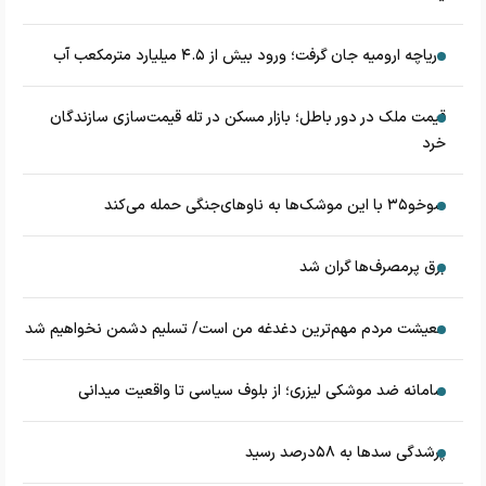
دریاچه ارومیه جان گرفت؛ ورود بیش از ۴.۵ میلیارد مترمکعب آب
قیمت ملک در دور باطل؛ بازار مسکن در تله قیمت‌سازی سازندگان
خرد
سوخو۳۵ با این موشک‌ها به ناوهای‌جنگی حمله می‌کند
برق پرمصرف‌ها گران شد
معیشت مردم مهم‌ترین دغدغه من است/ تسلیم دشمن نخواهیم شد
سامانه ضد موشکی لیزری؛ از بلوف سیاسی تا واقعیت میدانی
پرشدگی سدها به ۵۸درصد رسید