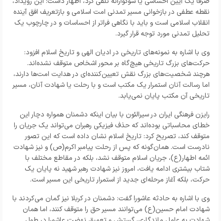
صرفاً یک آیین احساسی یا سوگوارانه تلقی کرد، اظهار داشت: این رویداد،
نقطه عطفی در بازخوانی مسیر تمدنی امت اسلامی و بازتعریف افق آینده
انقلاب اسلامی است و باید با نگاهی فراتر از احساسات و در چارچوب یک
تحلیل تمدنی مورد توجه قرار گیرد.
وی با اشاره به نمونه‌های تاریخی در ادیان الهی و تاریخ اسلام افزود:
حرکت‌های بزرگ تاریخی هیچ‌گاه بر محور اشخاص متوقف نشده‌اند.
هرچند شخصیت‌های بزرگ نقش تعیین‌کننده‌ای در هدایت امت‌ها دارند،
اما رسالت آنان استمرار یک مکتب است و با رحلت یا شهادت آنان، مسیر
تاریخی آن مکتب پایان نمی‌یابد.
رایزن فرهنگی ایران در سیرالئون با بیان اینکه دشمنان همواره دچار این
خطای محاسباتی بوده‌اند که حذف فیزیکی رهبران می‌تواند یک جریان را
متوقف کند، تصریح کرد: تاریخ اسلام نشان داده است که این تصور
نادرست است. همان‌گونه که پس از رحلت پیامبر اکرم(ص) و نیز شهادت
ائمه اطهار(ع)، جریان اسلام متوقف نشد، بلکه در مقاطع مختلف با
شتاب بیشتری ادامه یافت، امروز نیز شهادت رهبر شهید نه پایان یک
حرکت، بلکه آغاز مرحله‌ای جدید از استمرار تاریخی این مسیر است.
وی با اشاره به حادثه عاشورا گفت: دشمنان در کربلا نیز گمان می‌کردند با
شهادت امام حسین(ع) می‌توانند مسیر حق را متوقف کنند، اما همان
شهادت به عامل ماندگاری، گسترش و تعمیق نهضت عاشورا در طول