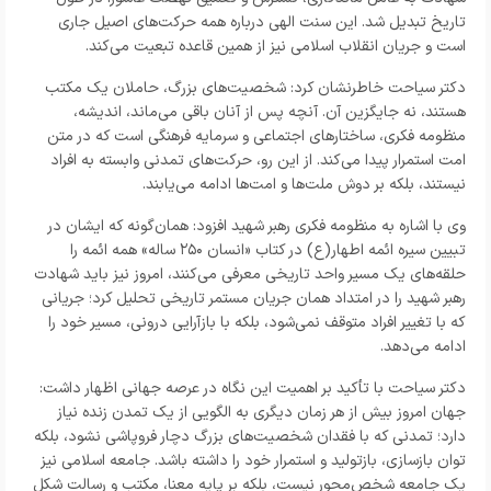
تاریخ تبدیل شد. این سنت الهی درباره همه حرکت‌های اصیل جاری
است و جریان انقلاب اسلامی نیز از همین قاعده تبعیت می‌کند.
دکتر سیاحت خاطرنشان کرد: شخصیت‌های بزرگ، حاملان یک مکتب
هستند، نه جایگزین آن. آنچه پس از آنان باقی می‌ماند، اندیشه،
منظومه فکری، ساختارهای اجتماعی و سرمایه فرهنگی است که در متن
امت استمرار پیدا می‌کند. از این رو، حرکت‌های تمدنی وابسته به افراد
نیستند، بلکه بر دوش ملت‌ها و امت‌ها ادامه می‌یابند.
وی با اشاره به منظومه فکری رهبر شهید افزود: همان‌گونه که ایشان در
تبیین سیره ائمه اطهار(ع) در کتاب «انسان ۲۵۰ ساله» همه ائمه را
حلقه‌های یک مسیر واحد تاریخی معرفی می‌کنند، امروز نیز باید شهادت
رهبر شهید را در امتداد همان جریان مستمر تاریخی تحلیل کرد؛ جریانی
که با تغییر افراد متوقف نمی‌شود، بلکه با بازآرایی درونی، مسیر خود را
ادامه می‌دهد.
دکتر سیاحت با تأکید بر اهمیت این نگاه در عرصه جهانی اظهار داشت:
جهان امروز بیش از هر زمان دیگری به الگویی از یک تمدن زنده نیاز
دارد؛ تمدنی که با فقدان شخصیت‌های بزرگ دچار فروپاشی نشود، بلکه
توان بازسازی، بازتولید و استمرار خود را داشته باشد. جامعه اسلامی نیز
یک جامعه شخص‌محور نیست، بلکه بر پایه معنا، مکتب و رسالت شکل