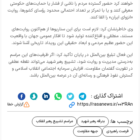
خواهند کرد حضور گسترده مردم را ناشی از فشار یا حمایت‌های حکومتی
معرفی کنند و یا با تمرکز بر تعداد احتمالی محدود رؤسای کشورها، روایت
«انزوای ایران» را القا کنند.
وی خاطرنشان کرد: لازم است برای این سناریوها از هم‌اکنون روایت‌های
مستند، منطقی و اقناع‌کننده تولید شود تا افکار عمومی جهان با واقعیت
این حضور عظیم مردمی و ابعاد حقیقی این رویداد تاریخی آشنا شوند.
این فعال تبلیغ بین‌الملل در پایان تأکید کرد: اگر ظرفیت‌های این مراسم
به‌درستی مدیریت و روایت شود، تشییع رهبر شهید می‌تواند نقطه عطفی
در تقویت گفتمان مقاومت، افزایش سرمایه اجتماعی انقلاب اسلامی و
گسترش نفوذ فرهنگی و رسانه‌ای آن در عرصه بین‌الملل باشد.
اشتراک گذاری :
https://rasanews.ir/003RAn
گزارش خطا
برچسب ها:
بدرقه رهبر شهید
مراسم تشییع رهبر انقلاب
فرصت راهبردی
جبهه مقاومت