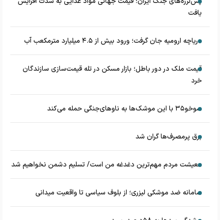
پس‌لرزه‌های جنگ ایران؛ قیمت جهانی مواد غذایی به شدت افزایش
یافت
دریاچه ارومیه جان گرفت؛ ورود بیش از ۴.۵ میلیارد مترمکعب آب
قیمت ملک در دور باطل؛ بازار مسکن در تله قیمت‌سازی سازندگان
خرد
سوخو۳۵ با این موشک‌ها به ناوهای‌جنگی حمله می‌کند
برق پرمصرف‌ها گران شد
معیشت مردم مهم‌ترین دغدغه من است/ تسلیم دشمن نخواهیم شد
سامانه ضد موشکی لیزری؛ از بلوف سیاسی تا واقعیت میدانی