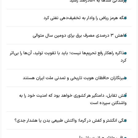
پرشدگی سدها به ۵۸درصد رسید
تنگه هرمز ریاض را وادار به تخفیف‌دهی نفتی کرد
کاهش ۳ درصدی مصرف برق برای دومین سال متوالی
مذاکره راهکار رفع تحریم‌ها نیست؛ باید با تقویت تولید، آن‌ها را بی‌اثر
کرد
خبرنگاران حافظان هویت تاریخی و تمدنی ملت ایران هستند
آتش تقابل، دامنگیر هر کشوری خواهد بود که امنیت خود را به
واشنگتن سپرده است
تنگی انگشتر و کفش در گرما؛ واکنش طبیعی بدن یا هشدار جدی؟