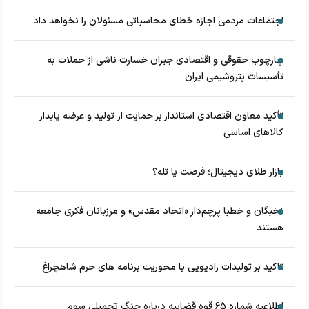
اجتماعات مردمی اجازه خطای محاسباتی مسئولان را نخواهد داد
چارچوب حقوقی و اقتصادی جبران خسارت ناشی از حملات به
تأسیسات پتروشیمی ایران
تأکید معاون اقتصادی استاندار بر حمایت از تولید و عرضه پایدار
کالاهای اساسی
بازار طلای دیجیتال؛ فرصت یا تله؟
نخبگان و خطبا پرچم‌دار «اتحاد مقدس» و مرزبانان فکری جامعه
هستند
تاکید بر تولیدات رادیویی با محوریت برنامه های حرم شاهچراغ
اطلاعیه شماره ۶۵ قوه قضاییه درباره جنگ تحمیلی سوم