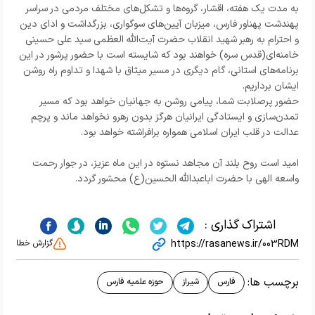
به مدت یک هفته، اقشار، گروه‌ها و تشکل‌های مختلف مردمی در سراسر
پهندشت پهناور فارس، میزبان آیین‌های سوگواری، بزرگداشت و ادای دین
و احترام به رهبر شهید انقلاب حضرت آیت‌الله العظمی سید علی حسینی
خامنه‌ای(قدس سره) خواهند بود که شایسته است با حضور پرشور در این
برنامه‌های استانی، گام دیگری در مسیر میثاق با شهدا و تداوم راه روشن
ایشان برداریم.
حضور پرصلابت شما، پیامی روشن به جهانیان خواهد بود که مسیر
تمدن‌سازی و ایستادگی ایرانیان هرگز بدون رهرو نخواهد ماند و پرچم
عدالت‌ در قلب ایران اسلامی همواره برافراشته خواهد بود.
امید است روح بلند آن مجاهد نستوه در این ماه عزیز، در جوار رحمت
واسعه الهی با حضرت اباعبدالله الحسین(ع) محشور گردد.
اشتراک گذاری :
https://rasanews.ir/003RDM
گزارش خطا
برچسب ها:
فارس
شیراز
حوزه علمیه فارس