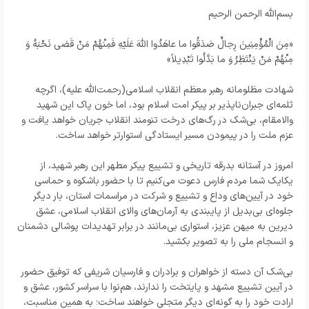
بسم‌الله الرحمن الرحیم
«مِنَ الْمُؤْمِنِینَ رِجالٌ صَدَقُوا ما عاهَدُوا اللّهَ عَلَیْهِ فَمِنْهُمْ مَنْ قَضی نَحْبَهُ وَ
مِنْهُمْ مَنْ یَنْتَظِرُ وَ ما بَدَّلُوا تَبْدِیلاً»
شهادت مظلومانه رهبر معظم انقلاب اسلامی(رحمت‌الله علیه)، اگرچه
ثلمه‌ای جبران‌ناپذیر بر پیکر امت اسلام بود، اما خون پاک این شهید
والامقام، بی‌شک در رگ‌های درخت تنومند انقلاب جریان خواهد یافت و
عزم ملت را در پیمودن مسیر ایستادگی استوارتر خواهد ساخت.
امروز در آستانه بدرقه تاریخی و تشییع پیکر مطهر این رهبر شهید، از
یکایک شما مردم فارس دعوت می‌کنیم تا با حضور باشکوه و حماسی
خود در آیین‌های وداع و تشییع و شرکت در مراسمات استان، بار دیگر
جلوه‌ای بی‌بدیل از پایبندی به آرمان‌های والای انقلاب اسلامی، عشق
دیرین به میهن عزیز، استواری بی‌مانند در برابر تهدیدات پوشالی دشمنان
و انسجام ملی را به تصویر بکشید.
بی‌شک آن دسته از خواهران و برادران و فارسیان شریفی که توفیق حضور
در آیین تشییع مشهد و پایتخت را ندارند، هم‌نوا با سراسر کشور، عشق و
ارادت خود را به گونه‌ای دیگر متجلی خواهند ساخت؛ به همین مناسبت،