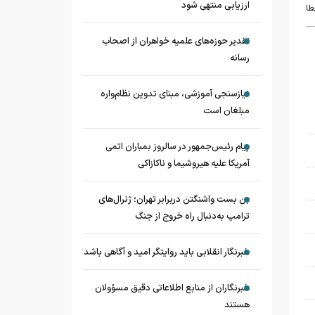
ارزیابی منتهی شود
طا
تقدیر حوزه‌های علمیه خواهران از اصحاب
رسانه
نیازسنجی آموزشی، مبنای تدوین نظام‌واره
مبلغان است
پیام رئیس‌جمهور در سالروز بمباران اتمی
آمریکا علیه هیروشیما و ناکازاکی
بن بست واشنگتن دربرابر تهران؛ ژنرال‌های
ترامپ به‌دنبال راه خروج از جنگ
خبرنگار انقلابی باید روایتگر امید و آگاهی باشد
خبرنگاران از منابع اطلاعاتی دقیق مسؤولان
هستند