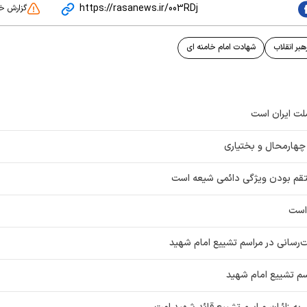
https://rasanews.ir/003RDj
گزارش خ
هبر انقلاب
شهادت امام خامنه ای
ملت ایران است
چهارمحال و بختیاری
تقم بودن ویژگی دائمی شیعه است
 است
ت‌رسانی در مراسم تشییع امام شهید