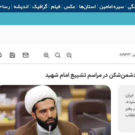
گی
سیره امامین
استان‌ها
عکس
فیلم
گرافیک
اندیشه
رسا+
ر:
۸۱۹۶۲۳
 دشمن‌شکن در مراسم تشییع امام شهید
ایران
رده،
رهبر
قلاب