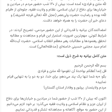
لله مثنیٰ و فرادیٰ» آمده است: بیش از ۱۲۰ شب حضور مردم در میادین و
خیابان‌ها برای دفاع از ایران اسلامی، نظام و ولایت فقیه، جلوه‌ای از «قیام
لله» بوده و رضایت حضرت ولی‌عصر (عجل الله تعالی فرجه الشریف) و
دعای خیر آن حضرت را به همراه خواهد داشت.
امضاکنندگان بیانیه با قدردانی از این حضور مردمی، تصریح کردند: در
شرایط کنونی، مهم‌ترین ضرورت، استمرار این قیام و مجاهدت و مطالبه
تحقق رهنمودها و مطالبات رهبر معظم انقلاب اسلامی، حضرت آیت‌الله
امام سید مجتبی حسینی خامنه‌ای (مدظله‌العالی) است.
متن کامل بیانیه به شرح ذیل است:
بسم الله الرحمن الرحیم
قل إنما أعظکم بواحدة أن تقوموا لله مثنیٰ و فرادیٰ
بگو: «به شما تنها یک پند می‌دهم: برای خدا، دو به دو یا به تنهایی قیام
نمایید»
مردم ولایتمدار، پرشور و وفادار استان گلستان!
اکنون که بیش از ۱۲۰ شب از حضور شما در میادین و خیابان‌ها برای دفاع
از ایران عزیز و نظام اسلامی و ولایت فقیه می‌گذرد؛ بر خود لازم می‌دانیم
از این حضور به موقع، آگاهانه و مجاهدانه تشکر و قدردانی نماییم.