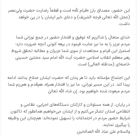
این حضور، مصداق بارز «قیام لله» است و قطعاً رضایت حضرت ولی‌عصر
(عجل الله تعالی فرجه الشریف) و دعای خیر ایشان را در پی خواهد
داشت.
خدای متعال را شاکریم که توفیق و افتخار حضور در جمع نورانی شما
مردم عزیز را به ما نیز عنایت فرمود.در برهه کنونی آنچه ضرورت دارد؛
استمرار این قیام و مجاهدت از سوی شما عزیزان و مطالبه تحقق شروط
رهبر معظم انقلاب اسلامی حضرت آیت الله امام سید مجتبیٰ حسینی
خامنه‌ای (مدظله العالی) است.
این اجتماع مؤمنانه باید تا هر زمان که حضرت ایشان صلاح بدانند ادامه
پیدا کند. در این مسیر نورانی، ما نیز با افتخار همراه، هم‌قدم و هم‌رزم شما
مردم مبعوث شده خواهیم بود. إن شاء الله تعالیٰ
در پایان، از همه مسئولان و کارکنان دستگاه‌های اجرایی، نظامی و
انتظامی استان تشکر می‌کنیم و از ایشان می‌خواهیم همانطور که تاکنون
شرایط حضور مردم در اجتماعات را تسهیل نموده‌اند؛ هم‌چنان این وظیفه
را پیگیری نمایند.
والسلام علیٰ عباد الله الصالحین