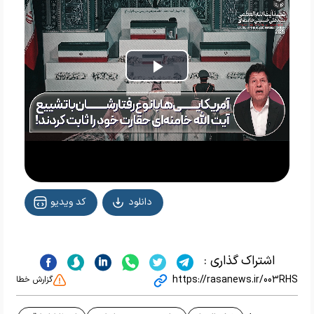
Play
Video
دانلود
کد ویدیو
اشتراک گذاری :
https://rasanews.ir/003RHS
گزارش خطا