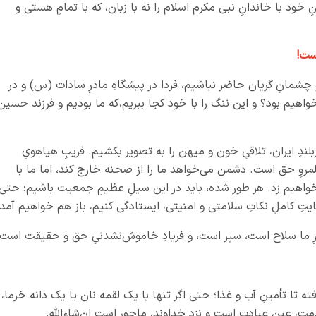
 خود با خاندانِ نبی مکرم اسلام را نه با زبان، که با تمامِ هستی و
است!
 و چشمانِ گریان حاضر نباشیم، فردا در پیشگاهِ مادرِ سادات (س) و در
و خواهیم بود؟ و این ننگ را با خود کجا ببریم،که ما بودیم و فرزند حسین
لندِ ایران، تلاقیِ خون و میهن را به تصویر بکشیم. فریبِ هیاهویِ
مروِ حق است. دشمن می‌خواهد ما را از صحنه خارج کند، اما ما با
واهیم زد. هر طور شده، باید در این سیلِ عظیمِ جمعیت باشیم؛ حتی
رعایتِ کاملِ نکاتِ سلامتی و امنیتی، ایستادگی کنیم، باز هم خواهیم آمد.
ما سلاح است، سپر است، و فریادِ خاموش‌نشدنیِ حق و حقیقت است.
ه تا تأمینِ آب و غذا؛ حتی اگر تنها با یک لقمه نان یا یک دانه خرما،
خدمت، عینِ عبادت است و نزد خداوند، ماجور است ان‌شاءالله.