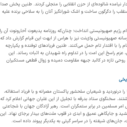
مدار نیامد» شالوده‌ای از حزن انقلابی را متجلی کردند. طنین پخش صدا
نقلب را دگرگون ساخت و اشک شورانگیز آنان را به سلاحی برنده علیه
دام رژیم صهیونیستی انداخت؛ چنان‌که روزنامه یدیعوت آحارونوت آن را
سانه صهیونیستی وای‌نت نیز با هراس از ابهت این قیام گزارش داد که
 را با اقتدار تام حمل می‌کنند. طنین فریادهای توفنده و یکپارچه
، عزم راسخ این امت را در تداوم راه شهیدان به اثبات رساند. این
 روحی تازه در کالبد جبهه مقاومت دمیده و زوال قطعی مستکبران
یخی
را درنوردید و شیعیان سلحشور پاکستان مصرانه و با فریاد استغاثه،
تند. سخنگوی ستاد بدرقه با تجلیل از این غلیان جهانی اعلام کرد که
امر مسلمین در برابر ستمگران است. رهبر آزادگان جهان با شجاعتی
ید و جایگاهی عمیق و ابدی در قلوب ملت‌های بیدار برجای نهاد. این
، جان‌های شیفته را در سراسر گیتی به یکدیگر پیوند داده است.