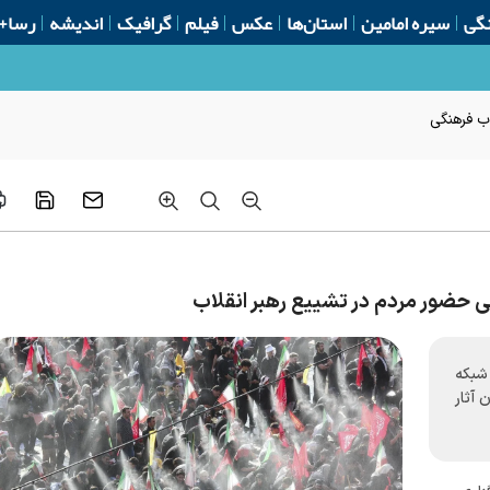
گی
سیره امامین
استان‌ها
عکس
فیلم
گرافیک
اندیشه
رسا+
اب فرهنگی
لی حضور مردم در تشییع رهبر انقلاب
سا و شبکه
 آثار