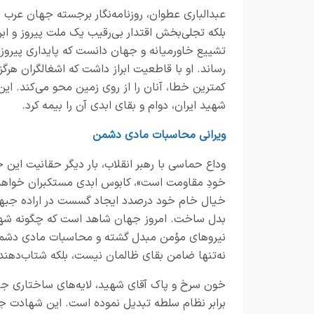
عبدالباری عطوان، روزنامه‌نگار برجسته جهان عرب ب
بلکه تجلی‌بخش اقتدار بی‌رقیب یک ملت پیروز و ابرق
تشییع خاورمیانه و جهان دانست که پایداری پیروزم
رساند. او با قاطعیت ابراز داشت که اشغالگران هرگز
کمترین خطا، آنان را از روی زمین محو می‌کند. 
شهید ایران، دوام و بقای ابدی آن را بیمه کرد.
ویرانی محاسبات مادی دشمن
وداع حماسی با رهبر انقلاب، بار دیگر حقانیت این 
خودِ مقاومت است»، کابوس ابدی مستکبران خواهد بود.
خیال خام خود درصدد ایجاد گسست در اراده جبهه ح
بدل ساخت. امروز جهان شاهد است که چگونه شهاد
نیروهای مؤمن مبدل گشته و محاسبات مادی دشمن را
نه‌تنها ضامن بقای ظالمان نیست، بلکه شتاب‌دهنده 
خون سرخ و پاک آقای شهید، لایه‌های ساختاری جبه
برابر نظام سلطه تبدیل نموده است. این شهادت جان‌