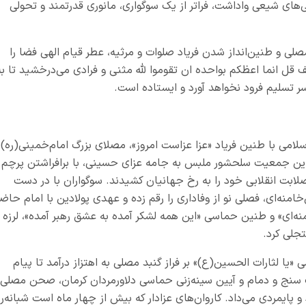
ای شیعی واداشت، فراتر از یک سوگواری، مانوری قدرتمند و تحولی
صلی و طنین‌انداز شدن فریاد صلوات و مرثیه، عطر قیام الهی فضا را
یف قل انما اعظکم بواحده ان تقوموا لله مثنى و فرادى می‌‌درخشید تا به
سر تسلیم فرود نخواهد آورد و ایستاده است.
امی با طنین فریاد «عزا عزاست امروز»، مصلای بزرگ امام‌خمینی(ره) ر
این جمعیت سلحشور ملبس به جامه عزای حسینی، با برافراشتن پرچم
صلابت انقلابی خود را به رخ جهانیان کشیدند. سوگواران با در دست
نه‌ای، فصلی نو از وفاداری را رقم زده و عهدی پولادین با امام حاضر
نه‌ای» و طنین حماسی «این همه لشکر آمده به عشق رهبر آمده»، لرزه ب
تجلی کرد.
ا لثارات الحسین(ع)» بر فراز گنبد مصلی به اهتزاز درآمد تا پیام
ک سنج و دمام و آیین سینه‌زنی حماسی دلاورمردان کرمان، صحن مصلی
 پایمردی می‌داد. کاروان‌های عزادار که بیش از چهار ماه است شبانه‌رو