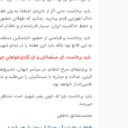
باید برخاست حتی اگر از دایره‌ی اعتقاد به ولی فق
خاکِ اهورایی قدم بردارید. بدانید که طوفانِ حضورِ
و حفظِ حاکمیتِ ایران، بسیار قدرتمندتر و نافذتر ا
باید برخاست و قیامتی از حضور خشمگین منتقمین 
به این قانع بود بلکه باید این هفته را در تمامِ شه
باید برخاست، ای مسلمانان و ای آزادی‌خواهانِ جه
با پرچم‌های سرخِ انتقام، در سراسرِ جهان، تشییع‌ها
گیتی، عدالت و مبارزه با مستکبران را می‌طلبد و ند
طنین‌انداز خواهد بود.
باید برخاست چرا که خونِ رهبر شهید امت، منتظ
می‌رسد
محمدصادق ناطقی
طولاب؛ روایت یک روستا از پیوند با رهبر شهید