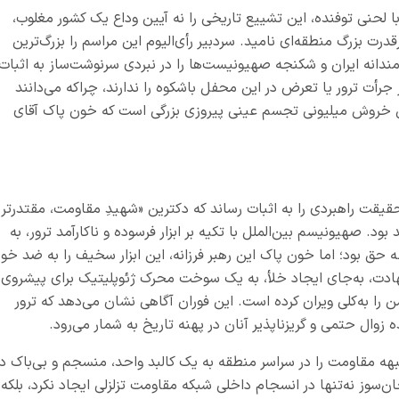
ا لحنی توفنده، این تشییع تاریخی را نه آیین وداع یک کشور مغلوب،
درت بزرگ منطقه‌ای نامید. سردبیر رأی‌الیوم این مراسم را بزرگ‌ترین
ندانه ایران و شکنجه صهیونیست‌ها را در نبردی سرنوشت‌ساز به اثبات
 جرأت ترور یا تعرض در این محفل باشکوه را ندارند، چراکه می‌دانند
این خروش میلیونی تجسم عینی پیروزی بزرگی است که خون پاک آقای
حقیقت راهبردی را به اثبات رساند که دکترین «شهیدِ مقاومت، مقتدرتر ا
 صهیونیسم بین‌الملل با تکیه بر ابزار فرسوده و ناکارآمد ترور، به
ق بود؛ اما خون پاک این رهبر فرزانه، این ابزار سخیف را به ضد خود
ت، به‌جای ایجاد خلأ، به یک سوخت محرک ژئوپلیتیک برای پیشروی
 به‌کلی ویران کرده است. این فوران آگاهی نشان می‌دهد که ترور
زوال حتمی و گریزناپذیر آنان در پهنه تاریخ به شمار می‌رود.
ه مقاومت را در سراسر منطقه به یک کالبد واحد، منسجم و بی‌باک در
سوز نه‌تنها در انسجام داخلی شبکه مقاومت تزلزلی ایجاد نکرد، بلکه