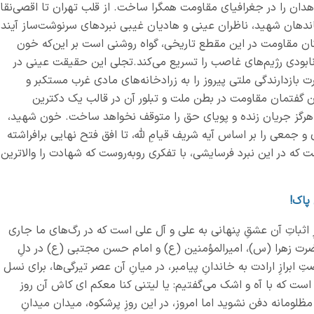
اهدان را در جغرافیای مقاومت همگرا ساخت. از قلب تهران تا اقصی‌نقا
ماندهان شهید، ناظران عینی و هادیان غیبی نبردهای سرنوشت‌ساز آینده
ان مقاومت در این مقطع تاریخی، گواه روشنی است بر این‌که خون
نابودی رژیم‌های غاصب را تسریع می‌کند.تجلی این حقیقت عینی در
 بازدارندگی ملتی پیروز را به زرادخانه‌های مادی غرب مستکبر و
ن گفتمان مقاومت در بطن ملت و تبلور آن در قالب یک دکترین
 هرگز جریان زنده و پویای حق را متوقف نخواهد ساخت. خون شهید،
جمعی را بر اساس آیه شریف قیامِ لله، تا افق فتح نهایی برافراشته
ت که در این نبرد فرسایشی، با تفکری روبه‌روست که شهادت را والاترین
 پاک!
ِ اثباتِ آن عشقِ پنهانی به علی و آل علی است که در رگ‌های ما جاری
ضرت زهرا (س)، امیرالمؤمنین (ع) و امام حسن مجتبی (ع) در دلِ
ابرازِ ارادت به خاندانِ پیامبر، در میانِ آن عصر تیرگی‌ها، برای نسل
 است که با آه و اشک می‌گفتیم: یا لیتنی کنا معکم ای کاش آن روز
 مظلومانه دفن نشوید اما امروز، در این روزِ پرشکوه، میدان میدانِ