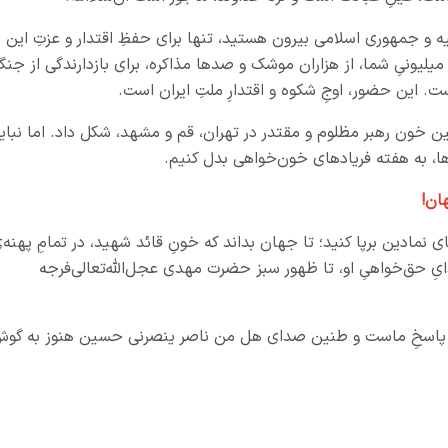
یه و جمهوری اسلامی بیرون هستید، تنها برای حفظِ اقتدار و عزتِ این
 میلیونیِ شما، از هزاران موشک و صدها مذاکره، برای بازدارندگی از جن
ست. این حضور، اوجِ شکوه و اقتدارِ ملتِ ایران است.
خون رهبر مظلوم و مقتدر در تهران، قم و مشهد، شکل داد. اما نبای
رها، به هفته‌ فریادهای خون‌خواهی بدل کنیم.
ان!
ی نمادین برپا کنید؛ تا جهان بداند که خونِ قائد شهید، در تمامِ پهنه‌
ایِ حق‌خواهیِ او، تا ظهور سبز حضرت مهدی عجل‌الله‌تعالی‌فرجه
رِ پاسخِ ماست و طنین صدای هل من ناصر ینصرنی حسین هنوز به گو