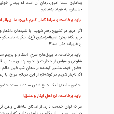
وفاداری است! امروز، زمانِ آن است که پیمانِ خونینِ
جانمان، به فریاد بنشانیم.
باید برخاست و مبادا گمان کنیم غیبتِ ما، بی‌اثر 
اگر امروز در تشییعِ رهبرِ شهید، با قلب‌های داغدار
برابرِ نگاهِ پردردِ امیرالمؤمنین (ع)، چگونه پاسخگ
ع غریبانه دفن شد؟!
باید برخاست، با بیرق‌های سرخِ انتقام و پرچمِ سرب
شلوغی و هراس از خطرات را نخوریم؛ این میدان، قل
حضورِ خود، مشتی کوبنده بر دهانِ شیاطین عالم خ
اگر ناچار شویم در گوشه‌ای از این دریایِ مواج، با 
حضورِ ما، تنها یک جمع شدن ساده نیست؛ حضورِ 
باید برخاست، ای اهلِ ایثار و عشق!
هر که توانِ خدمت دارد، از اسکانِ عاشقانِ وطن گرفت
در این مسیرِ نورانی گامی بردارید، بدانید که این 