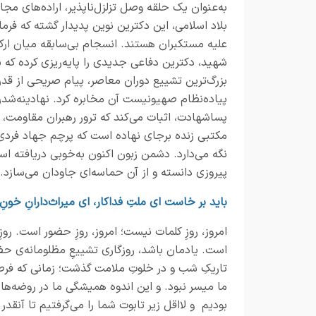
به‌عنوان یک حلقه وصل تزلزل‌ناپذیر، اراده‌های مج
بلاد اسلامی، این دکترین نوین پدیدار گشته که فر
علیه مستکبران هستند. انسجام بی‌سابقه میان ارک
شهید، دکترین دفاعی جدیدی را پایه‌ریزی کرده که 
بزرگ‌ترین تشییع دوران معاصر، پیام صریحی از قدرت
پیاده‌نظام صهیونیست آن مخابره کرد. نهادینه‌شد
پساشهادت، اثبات می‌کند که ترور رهبران مقاومت،
مکتبی زنده برجای نهاده است که پرچم جهاد فردی و 
نگه می‌دارد. دشمن زبون اکنون به‌خوبی دریافته اس
پیروزی دانسته و از آن حماسه‌ای جاودان می‌سازد.
باید بر خاست ای ملتِ فداکار، ای میراث‌دارانِ خونِ
امروز، روزِ کلمات نیست؛ امروز، روزِ حضور است. روز
است. یادمان باشد، روزگاری تشییعِ مظلومانه‌ی ح
تاریکِ شب و در خلوتِ ملامت گذشت؛ زمانی که فرصتِ 
ما میسر نبود. و این اندوه همیشگی ما در روضه‌‌ها
بودیم و لااقل زیر تابوت شما را می‌گرفتیم تا آنقدر