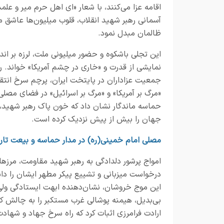
اقامه عزا می‌کنند، با شعار «ای اهل حرم میر و عل
آسمانی رهبر شهید انقلاب، قلوب میلیون‌ها عاشق م
ظالمان مبدل نمود.
این تجلی با‌شکوه و حضور میلیونی ملت، لرزه بر ان
نمایشی از قدرت و «خاری در چشم آمریکا» خواند. ر
جمعیت عزاداران در پایتخت ایران، پرچم سرخ انتقام
«مرگ بر آمریکا» و «مرگ بر اسرائیل» در فضای مصلی
حماسه ماندگار نشان داد که خون پاک رهبر شهید،
جهان را بیش از پیش نزدیک کرده است.
مصلی امام خمینی(ره) در مدار حماسه و بیعت تار
امواج پرشور دلدادگی به رهبر شهید مقاومت، مرزها 
درخواست میزبانی و تشییع پیکر مطهر ایشان را داش
این موج خروشان، نشان‌دهنده ابهت ایستادگی ولی 
بی‌بدیل، هیمنه پوشالی غرب مستکبر را به چالش کش
ارادت فرامرزی اثبات کرد که راه سرخ جهاد و شهادت