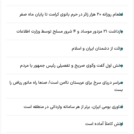
اطعام روزانه ۲۰ هزار زائر در حرم بانوی کرامت تا پایان ماه صفر
بازداشت ۲۱ مزدور موساد و ۴ شرور مسلح توسط وزارت اطلاعات
برائت از دشمنان ایران و اسلام
بخش اول گفت وگوی صریح و تفصیلی رئیس جمهور با مردم
سراسر دریای سرخ برای عربستان ناامن است/ صنعا راه مانور ریاض را
بست
فناوری بومی ایران، برتر از هر سامانه وارداتی در منطقه است
ارتش کاملاً آماده است