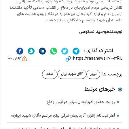
از مناسبات رسمی بود و همواره بر جایگاه راهبردی، پیشینه مبارزاتی و
نقش تاریخی مردم آذربایجان در دفاع از انقلاب اسلامی تأکید داشتند؛
ازاین‌رو، نام و آوازه آذربایجان نیز همواره در نگاه ویژه و هدایت‌ های
عالمانه آن شهید والامقام جایگاهی ممتاز داشت.
نویسنده:
وحید نستوهی
اشتراک گذاری :
https://rasanews.ir/003RIL
گزارش خطا
برچسب ها:
تبریز
آقای شهید ایران
انتقام
خبرهای مرتبط
روایت حضور آذربایجان‌شرقی در آیین وداع
آغاز ثبت‌نام زائران آذربایجان‌شرقی برای مراسم «آقای شهید ایران»