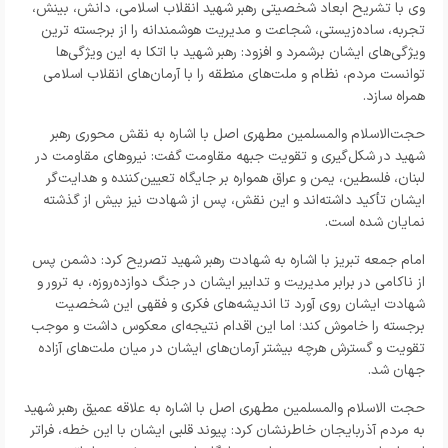
وی با تشریح ابعاد شخصیتی رهبر شهید انقلاب اسلامی، دانش، بینش،
تجربه، ساده‌زیستی، شجاعت و مدیریت هوشمندانه را از برجسته‌ ترین
ویژگی‌های ایشان برشمرد و افزود: رهبر شهید با اتکا به این ویژگی‌ها
توانست مردم، نظام و ملت‌های منطقه را با آرمان‌های انقلاب اسلامی
همراه سازد.
حجت‌الاسلام والمسلمین مطهری اصل با اشاره به نقش محوری رهبر
شهید در شکل‌گیری و تقویت جبهه مقاومت گفت: نیروهای مقاومت در
لبنان، فلسطین، یمن و عراق همواره بر جایگاه تعیین‌کننده و هدایت‌گر
ایشان تأکید داشته‌اند و این نقش، پس از شهادت نیز بیش از گذشته
نمایان شده است.
امام‌ جمعه تبریز با اشاره به شهادت رهبر شهید تصریح کرد: دشمن پس
از ناکامی در برابر مدیریت و تدابیر ایشان در جنگ دوازده‌روزه، به ترور و
شهادت ایشان روی آورد تا اندیشه‌های فکری و فقهی این شخصیت
برجسته را خاموش کند؛ اما این اقدام نتیجه‌ای معکوس داشت و موجب
تقویت و گسترش هرچه بیشتر آرمان‌های ایشان در میان ملت‌های آزاده
جهان شد.
حجت الاسلام والمسلمین مطهری‌ اصل با اشاره به علاقه عمیق رهبر شهید
به مردم آذربایجان خاطرنشان کرد: پیوند قلبی ایشان با این خطه، فراتر