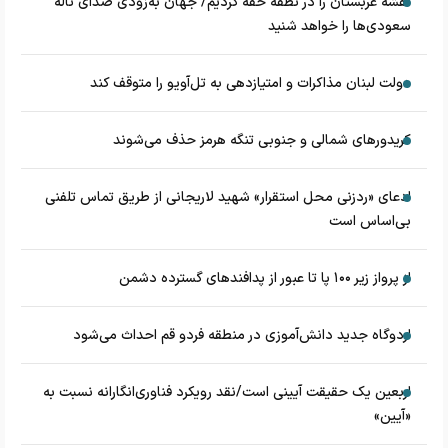
نقشه عربستان را در نطفه خفه کردیم/ جهان به‌زودی صدای ناله
سعودی‌ها را خواهد شنید
دولت لبنان مذاکرات و امتیازدهی به تل‌آویو را متوقف کند
کریدورهای شمالی و جنوبی تنگه هرمز حذف می‌شوند
ادعای «ردزنی محل استقرار» شهید لاریجانی از طریق تماس تلفنی
بی‌اساس است
از پرواز زیر ۱۰۰ پا تا عبور از پدافند‌های گسترده دشمن
اردوگاه جدید دانش‌آموزی در منطقه فردو قم احداث می‌شود
اربعین یک حقیقت آیینی است/نقد رویکرد فناوری‌انگارانه نسبت به
«آیین»