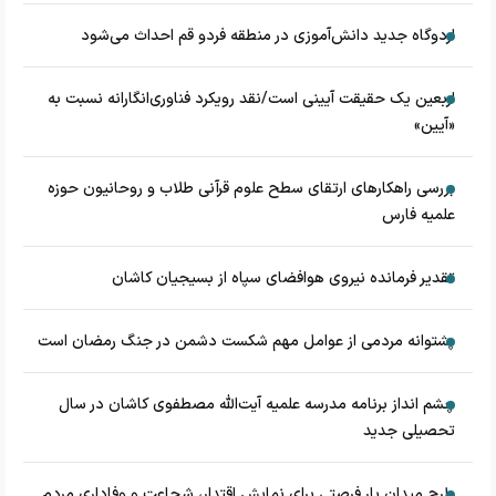
اردوگاه جدید دانش‌آموزی در منطقه فردو قم احداث می‌شود
اربعین یک حقیقت آیینی است/نقد رویکرد فناوری‌انگارانه نسبت به
«آیین»
بررسی راهکارهای ارتقای سطح علوم قرآنی طلاب و روحانیون حوزه
علمیه فارس
تقدیر فرمانده نیروی هوافضای سپاه از بسیجیان کاشان
پشتوانه مردمی از عوامل مهم شکست دشمن در جنگ رمضان است
چشم‌ انداز برنامه مدرسه علمیه آیت‌الله مصطفوی کاشان در سال
تحصیلی جدید
طرح میدان یار فرصتی برای نمایش اقتدار، شجاعت و وفاداری مردم