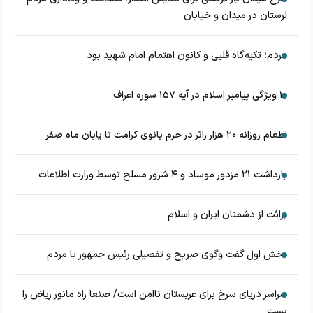
لرستان در میدان و خیابان
مردم؛ تکیه‌گاهِ قلبی و کانونِ اهتمام امام شهید بود
۱۰ ویژگی پیامبر اسلام در آیه ۱۵۷ سوره اعراف
اطعام روزانه ۲۰ هزار زائر در حرم بانوی کرامت تا پایان ماه صفر
بازداشت ۲۱ مزدور موساد و ۴ شرور مسلح توسط وزارت اطلاعات
برائت از دشمنان ایران و اسلام
بخش اول گفت وگوی صریح و تفصیلی رئیس جمهور با مردم
سراسر دریای سرخ برای عربستان ناامن است/ صنعا راه مانور ریاض را
بست