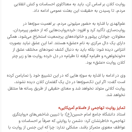
روایت کلان بر اساس آن، باید به معناکاوی احساسات و کنش انقلابی
مردم، تا رسیدن به حقیقت این بعثت عمومی ادامه داد.
علم‌الهدی با اشاره به حضور میلیونی مردم، بر اهمیت سوژه‌ها در
روایت‌سازی تأکید کرد و افزود: خرده‌روایت‌هایی که از حضور پیرمردان،
معلولان، جوانان پرشور و خانواده‌های پرجمعیت استخراج می‌شود، همگی
دارای یک دال مرکزی به نام «عشق» هستند. اما این عشق نباید بصورت
انتزاعی دیده شود؛ بلکه باید به دنبال کشف نمودهای مختلف عشق از
«خونخواهی» و «قیام» گرفته تا «قیام» در دل خرده روایت ها و زیر چتر
کلان روایت «عشق» بود.
وی در ادامه با اشاره به سوژه هایی که در این تشییع خود را نمایامن کرده
است گفت: اگر این تک‌سوژه‌ها در دل یک گفتمان کلان دیده نشوند،
روایت کلانی متولد نخواهد شد و معنای حقیقی از طریق رسانه ها منتقل
نخواهد شد.
تمایز روایت تهاجمی از «اسلام آمریکایی»
استاد دانشگاه جامع امام حسین(ع)؛ با تبیین شاخص‌های «روایتگری
تهاجمی» خاطرنشان کرد: دشمن با روایتی که صرفاً بر احساسات و
عواطف معنوی متمرکز باشد، مشکلی ندارد؛ چرا که این جنس از روایت با