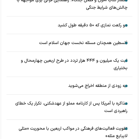
انتشار کتاب «قرآن و فصل جنگ»؛ راهنمایی قرآنی برای مواجهه با
چالش‌های شرایط جنگی
دو رکعت نمازی که ۵۰ دقیقه طول کشید
فلسطین همچنان مسئله نخست جهان اسلام است
ثبت یک میلیون و ۴۴۴ هزار تردد در طرح اربعین چهارمحال و
بختیاری
به زودی از منطقه اخراج می‌شوید
مذاکره با آمریکا پس از کارنامه مملو از عهدشکنی، تکرار یک خطای
راهبردی است
تقویت فعالیت‌های فرهنگی در مواکب اربعین با محوریت «مثلی
لایبایع مثله»