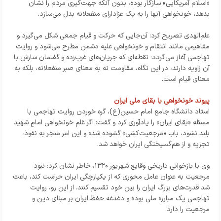
«اسلام آمریکایی» سازگار بوده، بدون آنکه جهت‌گیری مردم را نشان
بدهد، خونخواهی آنها را به یک عزادارای منفعلانه بدل می‌سازد.
علم‌الهدی تصریح کرد: آن‌جایی که حرکت و قیام جمعی شکل می‌گیرد و
مفاهیمی مانند انتقام و خونخواهی علیه دشمن مطرح می‌شود و روایت
تهاجمی آغاز می‌گردد؛ نقطه‌ای که جریان‌های غرب‌زده و گفتمان سازش با
آن زاویه دارند، در این نگاه، مقاومت نه به معنای صبر منفعلانه، بلکه به
معنای قیام است.
پیوند خونخواهی با بقای ملی ایران
استاد دانشگاه جامع امام حسین(ع)، گره خوردن روایت تهاجمی با
مسئله «بقای ایران» را یادآوری کرد و گفت: اگر عَلم خونخواهی امامِ شهید
بلند نشود، باب «مرجعیت‌کشی» گشوده شده و این امر منجر به نفوذ،
تجزیه و از هم‌گسیختگی ایران خواهد شد.
وی با بازخوانی تاریخی وقایع شهریور ۱۳۲۰، خاطر نشان کرد: نبود
مرجعیت به عنوان عامل محوری که از یکپارچگی ایران حراست کند، باعث
شد قدرت‌های بزرگ ایران را بین خود تقسیم کنند. از این رو، روایت
تهاجمی یک مبارزه ملی بوده و دغدغه حفظ ایران بر مبنای دین و
مرجعیت را دارد.