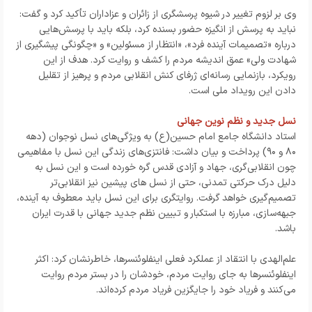
وی بر لزوم تغییر در شیوه پرسشگری از زائران و عزاداران تأکید کرد و گفت:
نباید به پرسش از انگیزه حضور بسنده کرد، بلکه باید با پرسش‌هایی
درباره «تصمیمات آینده فرد»، «انتظار از مسئولین» و «چگونگی پیشگیری از
شهادت ولی» عمق اندیشه مردم را کشف و روایت کرد. هدف از این
رویکرد، بازنمایی رسانه‌ای ژرفای کنش انقلابی مردم و پرهیز از تقلیل
دادن این رویداد ملی است.
نسل جدید و نظم نوین جهانی
استاد دانشگاه جامع امام حسین(ع) به ویژگی‌های نسل نوجوان (دهه
۸۰ و ۹۰) پرداخت و بیان داشت: فانتزی‌های زندگی این نسل با مفاهیمی
چون انقلابی‌گری، جهاد و آزادی قدس گره خورده است و این نسل به
دلیل درک حرکتی تمدنی، حتی از نسل های پیشین نیز انقلابی‌تر
تصمیم‌گیری خواهد گرفت. روایتگری برای این نسل باید معطوف به آینده،
جبهه‌سازی، مبارزه با استکبار و تبیین نظم جدید جهانی با قدرت ایران
باشد.
علم‌الهدی با انتقاد از عملکرد فعلی اینفلوئنسرها، خاطرنشان کرد: اکثر
اینفلوئنسرها به جای روایت مردم، خودشان را در بستر مردم روایت
می‌کنند و فریاد خود را جایگزین فریاد مردم کرده‌اند.