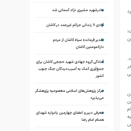
مادرشهید مشیری نژاد آسمانی شد
د
آزادی ۱۱ زندانی جرائم غیرعمد در کاشان
:
ن
تقدیر فرمانده سپاه کاشان از مردم
دارالمومنین کاشان
.
آمادگی گروه جهادی شهید حججی کاشان برای
ر
جمع‌آوری کمک به آسیب‌دیدگان جنگ جنوب
ی
کشور
مرکز پژوهش‌های اسلامی معصومیه پژوهشگر
ن
می‌پذیرد
ن
م
معرفی دبیر و اعضای چهارمین یادواره شهدای
ه
همنام امام رضا
ش