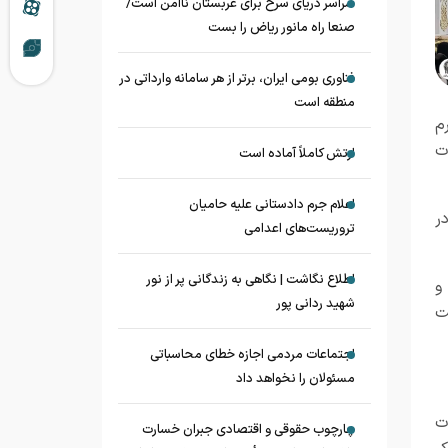
سراسر دریای سرخ برای عربستان ناامن است/
صنعا راه مانور ریاض را بست
فناوری بومی ایران، برتر از هر سامانه وارداتی در
منطقه است
م
ت
ارتش کاملاً آماده است
اعلام جرم دادستانی علیه حامیان
ر
تروریست‌های اعدامی
اطلاع نگاشت | نگاهی به زندگانی پر از نور
و
شهید ردانی پور
ت
اجتماعات مردمی اجازه خطای محاسباتی
مسئولان را نخواهد داد
ت
چارچوب حقوقی و اقتصادی جبران خسارت