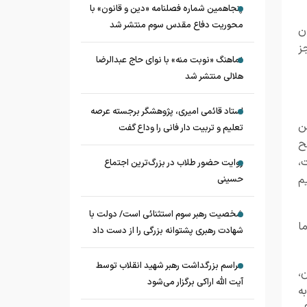
پنجاهمین شماره فصلنامه «دین و قانون» با
محوریت دفاع مقدس سوم منتشر شد
ن
ز
نماهنگ «نوبت منه» با نوای حاج عبدالرضا
هلالی منتشر شد
استاد قائمی امیری، پژوهشگر برجسته عرصه
ن
تعلیم و تربیت دار فانی را وداع گفت
ح
،
روایت حضور طلاب در بزرگ‌ترین اجتماع
م
حسینی
شخصیت رهبر سوم استثنائی است/ دولت با
ا
شهادت رهبری پشتوانه بزرگی را از دست داد
مراسم بزرگداشت رهبر شهید انقلاب توسط
،
آیت الله اراکی برگزار می‌شود
ه