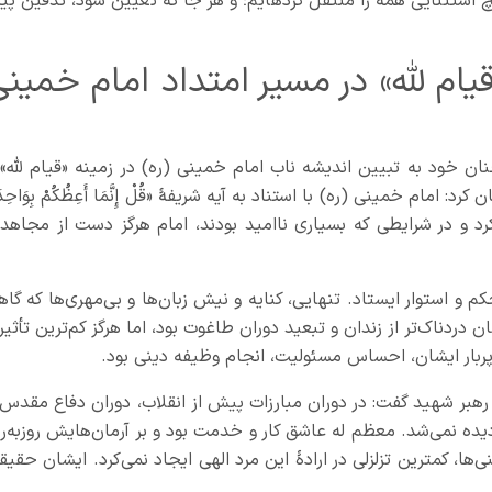
گوناگونی از سوی اقشار مختلف دریافت و بدون هیچ استثنایی همه را منتقل کرده‎ایم؛ و هر جا که تعیین شود، تدفین
ام لله» در مسیر امتداد امام خمینی
خود به تبیین اندیشه ناب امام خمینی (ره) در زمینه «قیام لله» 
امام خمینی (ره) با استناد به آیه شریفۀ «قُلْ إِنَّمَا أَعِظُکُمْ بِوَاحِدَ
 را آغاز کرد و در شرایطی که بسیاری ناامید بودند، امام هرگز دست از مجاه
م و استوار ایستاد. تنهایی، کنایه و نیش زبان‌ها و بی‌مهری‌ها که گاه
ن دردناک‌تر از زندان و تبعید دوران طاغوت بود، اما هرگز کم‌ترین تأثیر
پربار ایشان، احساس مسئولیت، انجام وظیفه دینی بود.
 رهبر شهید گفت: در دوران مبارزات پیش از انقلاب، دوران دفاع مقدس 
 نمی‌شد. معظم له عاشق کار و خدمت بود و بر آرمان‌هایش روزبه‌رو
‌ها، کمترین تزلزلی در ارادۀ این مرد الهی ایجاد نمی‌کرد. ایشان حقیقتا