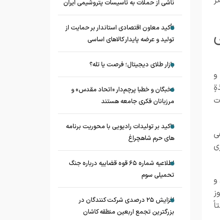
 پیکر
ناشی از حملات به تأسیسات پتروشیمی ایران
تأکید معاون اقتصادی استاندار بر حمایت از
تولید و عرضه پایدار کالاهای اساسی
بازار طلای دیجیتال؛ فرصت یا تله؟
و
ةٍ
نخبگان و خطبا پرچم‌دار «اتحاد مقدس» و
دت
مرزبانان فکری جامعه هستند
تاکید بر تولیدات رادیویی با محوریت برنامه
ی
های حرم شاهچراغ
ی
اطلاعیه شماره ۶۵ قوه قضاییه درباره جنگ
تحمیلی سوم
و
ز
افزایش ۲۵ درصدی شرکت کنندگان در
ً
بزرگترین تجمع اربعین منطقه کاشان