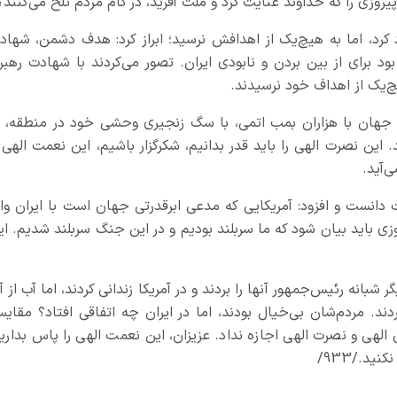
روزی را که خداوند عنایت کرد و ملت آفرید، در کام مردم تلخ می‌کنند؟
کرد، اما به هیچ‌یک از اهدافش نرسید؛ ابراز کرد: هدف دشمن، شهاد
ود برای از بین بردن و نابودی ایران. تصور می‌کردند با شهادت رهبر
چ‌یک از اهداف خود نرسیدند.
ی جهان با هزاران بمب اتمی، با سگ زنجیری وحشی خود در منطقه، ب
 این نصرت الهی را باید قدر بدانیم، شکرگزار باشیم، این نعمت الهی ر
‌آید.
دانست و افزود: آمریکایی که مدعی ابرقدرتی جهان است با ایران وار
ی باید بیان شود که ما سربلند بودیم و در این جنگ سربلند شدیم. ای
انه رئیس‌جمهور آنها را بردند و در آمریکا زندانی کردند، اما آب از آ
ند. مردم‌شان بی‌خیال بودند، اما در ایران چه اتفاقی افتاد؟ مقایس
ذن الهی و نصرت الهی اجازه نداد. عزیزان، این نعمت الهی را پاس بدارید
ید./933/