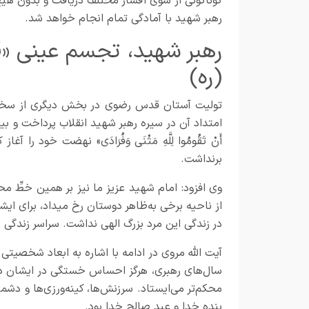
رهبر شهید با آمادگی تمام انجام خواهد شد.
رهبر شهید، تجسم عینی «قی
(ره)
تولیت آستان قدس رضوی در بخش دیگری از سخنان 
امتداد آن در سیره رهبر شهید انقلاب پرداخت و بیان کرد: 
أَنْ تَقُومُوا لِلَّهِ مَثْنَى وَفُرَادَى» نهضت خود
برنداشت.
وی افزود: امام شهید عزیز ما نیز بر همین خطِّ محک
از ناحیه برخی به‌ظاهر دوستان رخ می‏داد، برای ایشا
در زندگی این مرد بزرگ الهی نداشت. سراسر زندگی 
آیت الله مروی در ادامه با اشاره به ابعاد شخصیتی
سال‌های رهبری، هرگز احساس خستگی در ایشان دیده
محکم‌تر می‌ایستاد. سرزنش‌ها، کینه‌ورزی‌ها و دشمنی
بنده خدا و عبد صالح خدا بود.