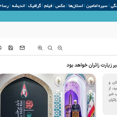
گی
سیره امامین
استان‌ها
عکس
فیلم
گرافیک
اندیشه
رسا+
 و عشایر قم
 زیارت زائران خواهد بود
ان و
، از
ب خبر
ائران