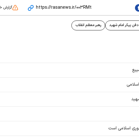
https://rasanews.ir/003RMt
گزارش خ
فن پیکر امام شهید
رهبر معظم انقلاب
ییع
اسلامی
هید
وری اسلامی است