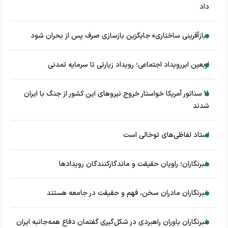
داد
«بازآفرینی ساختاری» جایگزین بازسازی صرف پس از بحران شود
اربعین ابررویداد اجتماعی؛ رویداد زیارتی تا سرمایه تمدنی
11 سناتور آمریکا خواستار خروج نیروهای این کشور از جنگ با ایران
شدند
استاد لفاظی‌های توخالی است
خبرنگاران؛ راویان حقیقت و ماندگارکنندگان رویدادها
خبرنگاران مادران سخن، فهم و حقیقت در جامعه هستند
خبرنگاران یاوران راهبردی در شکل‌گیری گفتمان دفاع همه‌جانبه ایران