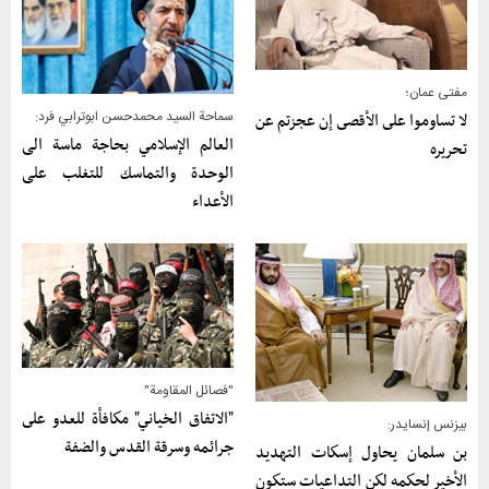
مفتى عمان؛
سماحة السيد محمدحسن ابوترابي فرد:
لا تساوموا على الأقصى إن عجزتم عن
العالم الإسلامي بحاجة ماسة الی
تحريره
الوحدة والتماسك للتغلب علی
الأعداء
"فصائل المقاومة"
"الاتفاق الخياني" مكافأة للعدو على
بيزنس إنسايدر:
جرائمه وسرقة القدس والضفة
بن سلمان يحاول إسكات التهديد
الأخير لحكمه لكن التداعيات ستكون