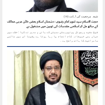
شیعہ مرجعیت کی اہانت (۱۸)
حجت الاسلام سید تنویر امام رضوی : دشمنان اسلام بعض خائن عربی ممالک
کے ساتھ مل کر اسلامی مقدسات کی توہین میں مشغول ہے
شیخ مفید ورچوئل یونیورسٹی ممبئی کے بانی و مدیر نے کہا : خطے میں
جہاں بھی خبیثانہ کام انجام پا رہا ہوتا ہے یقینا اس میں عالمی
سامراجیت کا ہاتھ واضح ہے ۔