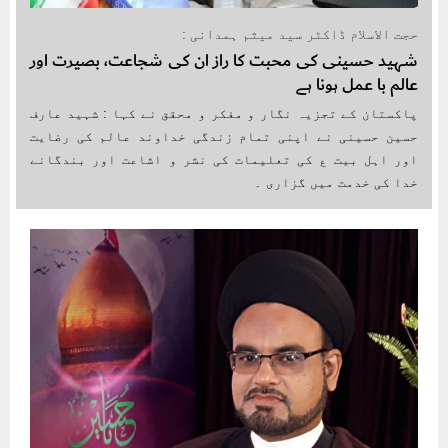
حجت الاسلام ڈاکٹر سید میثم ہمدانی :
شہید حسینی کی محبت کا راز ان کی شجاعت، بصیرت اور
عالم با عمل ہونا ہے
پاکستان کے تجزیہ نگار و مفکر و محقق نے کہا : شہید عارف
حسین حسینی نے اپنی تمام زندگی خداوند عالم کی رضایت
اور اہل بیت ع کی تعلیمات کی نشر و اشاعت اور بندگانے
خدا کی خدمت میں گزاری ۔