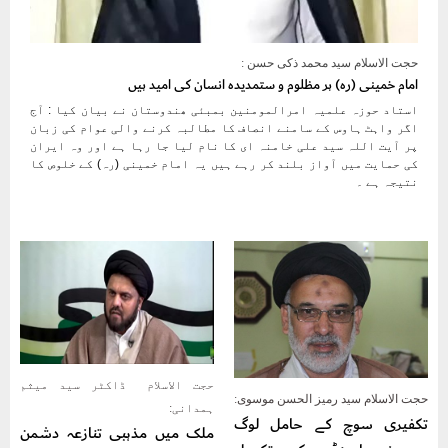
حجت الاسلام سید محمد ذکی حسن :
امام خمینی (رہ) ہر مظلوم و ستمدیدہ انسان کی امید ہیں
استاد حوزہ علمیہ امرالمومنین بمبئی ھندوستان نے بیان کیا : آج
اگر واہٹ ہاوس کے سامنے انصاف کا مطالبہ کرنے والی عوام کی زبان
پر آیت اللہ سید علی خامنہ ای کا نام لیا جا رہا ہے اور وہ ایران
کی حمایت میں آواز بلند کر رہے ہیں یہ امام خمینی (رہ) کے خلوص کا
نتیجہ ہے ۔
حجت الاسلام ڈاکٹر سید میثم
حجت الاسلام سید رمیز الحسن موسوی:
ہمدانی:
تکفیری سوچ کے حامل لوگ
ملک میں مذہبی تنازعہ دشمن