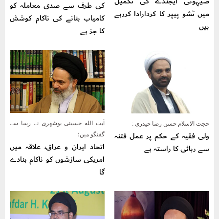
صیہونی ایجنڈے کی تکمیل
کی طرف سے صدی معاملہ کو
میں ٹشو پیپر کا کردارادا کررہے
کامیاب بنانے کی ناکام کوشش
ہیں
کا جز ہے
آیت الله حسینی بوشهری نے رسا سے
حجت الاسلام حسن رضا حیدری :
ولی فقیہ کے حکم پر عمل فتنہ
گفتگو میں؛
اتحاد ایران و عراق، علاقہ میں
سے رہائی کا راستہ ہے
امریکی سازشوں کو ناکام بنادے
گا