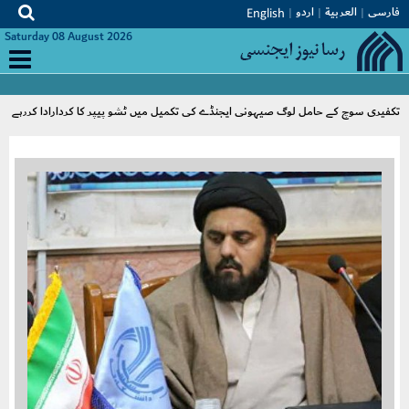
فارسی
العربیة
اردو
English
Saturday 08 August 2026
تکفیری سوچ کے حامل لوگ صیہونی ایجنڈے کی تکمیل میں ٹشو پیپر کا کردارادا کررہے
ہیں