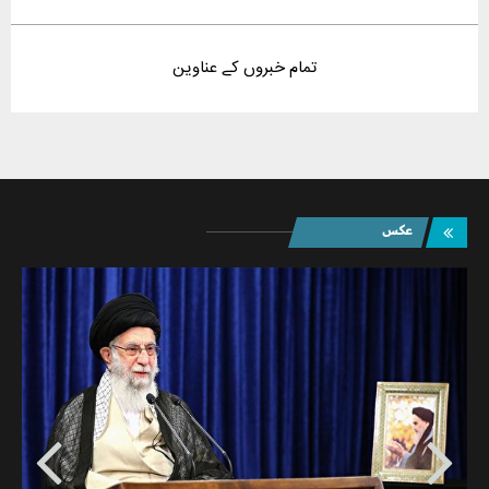
‫تمام‬ ‫خبروں‬ ‫کے‬ ‫عناوین
عکس