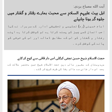
آیت الله مصباح یزدی:
اہل بیت علیہم السلام سے محبت ہمارے رفتار و گفتار میں
جلوہ گر ہونا چاہیئے
امام خمینی (ره) تعلیمی و تحقیقی ادارہ کے سربراہ نے کہا
: جب انسان کسی چیز کو پسند کرتا ہے تو کوشش کرتا ہے اپنے
رفتار و گفتار کو اس کے مطابق ڈھالے اور اس کی خوشی کو
پانے کی کوشش کرے ۔
حجت الاسلام شیخ حسن نجفی کرگلی اس دار فافی سے کوچ کر گئے
ھںدوستان کے مشہور عالم دین حجت الاسلام شیخ حسن مختصر علالت کے
بعد اس دار فانی سے عالم بقا کی طرف کوچ کر گئے ۔