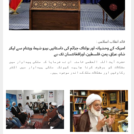
قائد انقلاب اسلامی :
امریکہ کے وحشیانہ اور ہولناک جرائم کی داستانیں ہیرو شیما، ویتنام سے لیکر
شام، عراق، یمن، فلسطین، اورافغانتسان تک ہے
حضرت آیت اللہ العظمی خامنہ ای نے فرمایا کہ ملکی پیداوار میں
مشکلات کو برطرف کرنا چاہیے کیونکہ ملکی پیداوار میں اکثر
رکاوٹیں اور مشکلات ملک کے اندر موجود ہیں۔