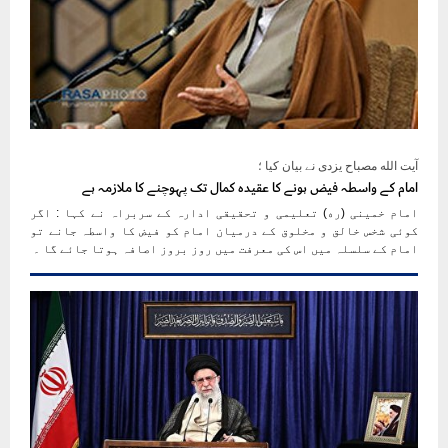
آیت الله مصباح یزدی نے بیان کیا ؛
امام کے واسطہ فیض ہونے کا عقیدہ کمال تک پہوچنے کا ملازمہ ہے
امام خمینی (ره) تعلیمی و تحقیقی ادارہ کے سربراہ نے کہا : اگر
کوئی شخس خالق و مخلوق کے درمیان امام کو فیض کا واسطہ جانے تو
امام کے سلسلہ میں اس کی معرفت میں روز بروز اصافہ ہوتا جائے گا ۔