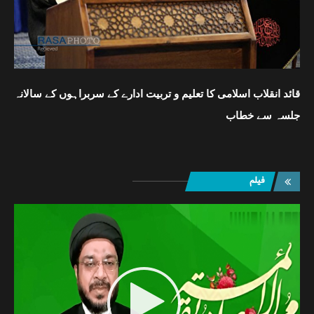
یب
قائد انقلاب اسلامی کا تعلیم و تربیت ادارے کے سربراہوں کے سالانہ
رسا
جلسہ سے خطاب
سرب
فیلم