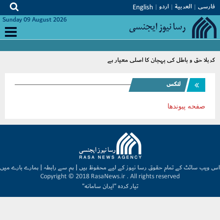
فارسی
العربیة
اردو
English
Sunday 09 August 2026
کربلا حق و باطل کی پہچان کا اصلی معیار ہے
لنکس
صفحه پيوندها
اس ویب ‫سائٹ‬ کے تمام حقوق رسا نیوز کے لیے محفوظ ہیں | ہم سے رابطہ | ہمارے بارے میں
Copyright © 2018 RasaNews.ir . All rights reserved
تیار کردہ
"ایران سامانه"