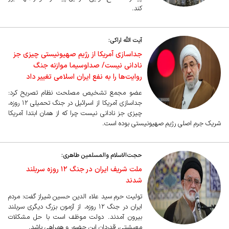
کند.
آیت الله اراکی:
جداسازی آمریکا از رژیم صهیونیستی چیزی جز
نادانی نیست/ صداوسیما موازنه جنگ
روایت‌ها را به نفع ایران اسلامی تغییر داد
عضو مجمع تشخیص مصلحت نظام تصریح کرد:
جداسازی آمریکا از اسرائیل در جنگ تحمیلی ۱۲ روزه،
چیزی جز نادانی نیست چرا که از همان ابتدا آمریکا
شریک جرم اصلی رژیم صهیونیستی بوده است.
حجت‌الاسلام والمسلمین طاهری:
ملت شریف ایران در جنگ ۱۲ روزه سربلند
شدند
تولیت حرم سید علاء الدین حسین شیراز گفت: مردم
ایران در جنگ ۱۲ روزه، از آزمون بزرگ دیگری سربلند
بیرون آمدند. دولت موظف است با حل مشکلات
معیشتی، قدردان این حضور و همراهی باشد.