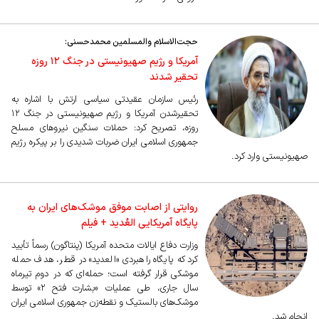
حجت‌الاسلام والمسلمین محمدحسنی:
آمریکا و رژیم صهیونیستی در جنگ ۱۲ روزه
تحقیر شدند
رئیس سازمان عقیدتی سیاسی ارتش با اشاره به
تحقیرشدن آمریکا و رژیم صهیونیستی در جنگ ۱۲
روزه، تصریح کرد: حملات سنگین نیرو‌های مسلح
جمهوری اسلامی ایران ضربات شدیدی را بر پیکره رژیم
صهیونیستی وارد کرد.
روایتی از اصابت موفق موشک‌های ایران به
پایگاه آمریکایی العُدید + فیلم
وزارت دفاع ایالات متحده آمریکا (پنتاگون) رسماً تأیید
کرد که پایگاه راهبردی «العدید» در قطر، هدف حمله
موشکی قرار گرفته است؛ حمله‌ای که در دوم تیرماه
سال جاری، طی عملیات «بشارت فتح ۲» توسط
موشک‌های بالستیک و نقطه‌زن جمهوری اسلامی ایران
انجام شد.