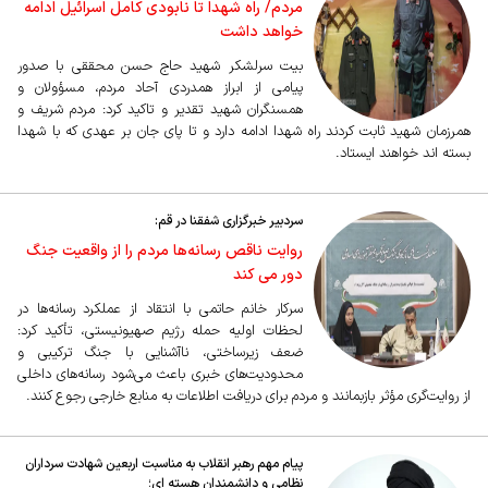
مردم/ راه شهدا تا نابودی کامل اسرائیل ادامه
خواهد داشت
بیت سرلشکر شهید حاج حسن محققی با صدور
پیامی از ابراز همدردی آحاد مردم، مسؤولان و
همسنگران شهید تقدیر و تاکید کرد: مردم شریف و
همرزمان شهید ثابت کردند راه شهدا ادامه دارد و تا پای جان بر عهدی که با شهدا
بسته اند خواهند ایستاد.
سردبیر خبرگزاری شفقنا در قم:
روایت ناقص رسانه‌ها مردم را از واقعیت جنگ
دور می کند
سرکار خانم حاتمی با انتقاد از عملکرد رسانه‌ها در
لحظات اولیه حمله رژیم صهیونیستی، تأکید کرد:
ضعف زیرساختی، ناآشنایی با جنگ ترکیبی و
محدودیت‌های خبری باعث می‌شود رسانه‌های داخلی
از روایت‌گری مؤثر بازبمانند و مردم برای دریافت اطلاعات به منابع خارجی رجوع کنند.
پیام مهم رهبر انقلاب به مناسبت اربعین شهادت سرداران
نظامی و دانشمندان هسته ای؛