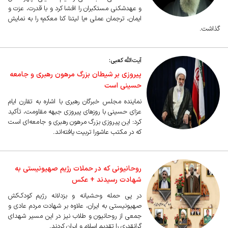
و عهدشکنی مستکبران را افشا کرد و با قدرت، عزت و
ایمان، ترجمان عملی «یا لیتنا کنا معکم» را به نمایش
گذاشت.
آیت‌الله کعبی:
پیروزی بر شیطان بزرگ مرهون رهبری و جامعه
حسینی است
نماینده مجلس خبرگان رهبری با اشاره به تقارن ایام
عزای حسینی با روزهای پیروزی جبهه مقاومت، تأکید
کرد: این پیروزی بزرگ مرهون رهبری و جامعه‌ای است
که در مکتب عاشورا تربیت یافته‌اند.
روحانیونی که در حملات رژیم صهیونیستی به
شهادت رسیدند + عکس
در پی حمله وحشیانه و بزدلانه رژیم کودک‌کش
صهیونیستی به ایران، علاوه بر شهادت مردم عادی و
جمعی از روحانیون و طلاب نیز در این مسیر شهدای
گرانقدری را تقدیم اسلام و ایران کردند.