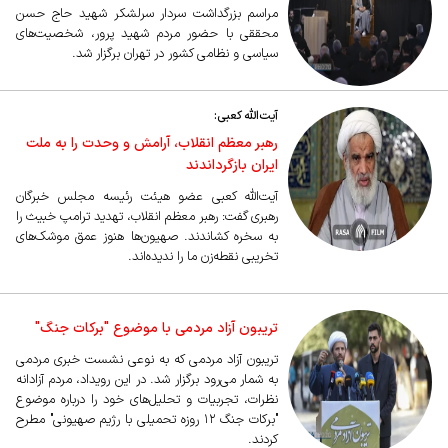
مراسم بزرگداشت سردار سرلشکر شهید حاج حسن
محققی با حضور مردم شهید پرور، شخصیت‌های
سیاسی و نظامی کشور در تهران برگزار شد.
آیت‌الله کعبی:
رهبر معظم انقلاب، آرامش و وحدت را به ملت
ایران بازگرداندند
آیت‌الله کعبی عضو هیئت رئیسه مجلس خبرگان
رهبری گفت: رهبر معظم انقلاب، تهدید ترامپ خبیث را
به سخره کشاندند. صهیون‌ها هنوز عمق موشک‌های
تخریبی نقطه‌زن ما را ندیده‌اند.
تریبون آزاد مردمی با موضوع "برکات جنگ"
تریبون آزاد مردمی که به نوعی نشست خبری مردمی
به شمار می‌رود برگزار شد. در این رویداد، مردم آزادانه
نظرات، تجربیات و تحلیل‌های خود را درباره موضوع
"برکات جنگ ۱۲ روزه تحمیلی با رژیم صهیونی" مطرح
کردند.