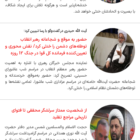
خدشه‌ناپذیر است و هرگونه تلاش برای ایجاد شکاف،
با بصیرت و اتحادشان خنثی خواهد شد.
آیت الله حیدری در گفت‌وگو با رسا تبیین کرد؛
حضور به موقع و شجاعانه رهبر انقلاب
توطئه‌های دشمن را خنثی کرد/ نقش محوری و
تعیین‌کننده فرمانده کل قوا در جنگ 12 روزه
نماینده مجلس خبرگان رهبری با اشاره به اهمیت
حضور رهبر معظم انقلاب در مراسم شب عاشورای
حسینی، تصریح کرد: حضور به‌موقع، خردمندانه و
شجاعانه حضرت آیت‌الله خامنه‌ای در مراسم عزاداری شب عاشورا، تمامی نقشه‌ها و
توطئه‌های دشمنان نظام اسلامی را خنثی کرد.
از شخصیت ممتاز سرلشگر محققی تا فتوای
تاریخی مراجع تقلید
حجت الاسلام والمسلمین شمس مدیر دفتر حضرت
آیت الله نوری همدانی در مراسم گرامیداشت سرلشگر
شهید محمد حسن محققی ضمن گرامیداشت یاد و