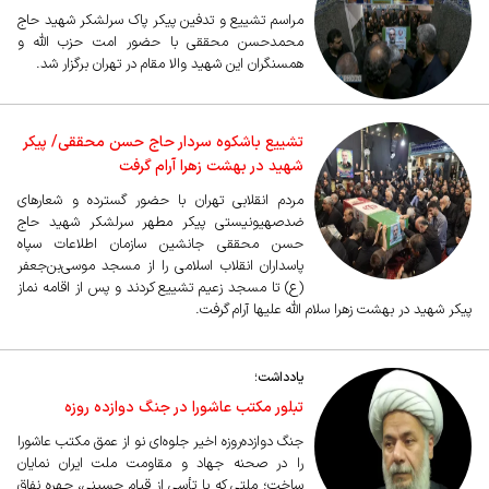
مراسم تشییع و تدفین پیکر پاک سرلشکر شهید حاج
محمدحسن محققی با حضور امت حزب الله و
همسنگران این شهید والا مقام در تهران برگزار شد.
تشییع باشکوه سردار حاج حسن محققی/ پیکر
شهید در بهشت زهرا آرام گرفت
مردم انقلابی تهران با حضور گسترده و شعار‌های
ضدصهیونیستی پیکر مطهر سرلشکر شهید حاج
حسن محققی جانشین سازمان اطلاعات سپاه
پاسداران انقلاب اسلامی را از مسجد موسی‌بن‌جعفر
(ع) تا مسجد زعیم تشییع کردند و پس از اقامه نماز
پیکر شهید در بهشت زهرا سلام الله علیها آرام گرفت.
یادداشت؛
تبلور مکتب عاشورا در جنگ دوازده روزه
جنگ دوازده‌روزه اخیر جلوه‌ای نو از عمق مکتب عاشورا
را در صحنه جهاد و مقاومت ملت ایران نمایان
ساخت؛ ملتی که با تأسی از قیام حسینی، چهره نفاق