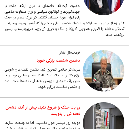
حضرت آیت‌الله خامنه‌ای با بیان اینکه ملت با
جهت‌گیری‌های گوناگون سیاسی و وزن متفاوت مذهبی
پای ایران عزیز ایستاد، گفتند: کار بزرگ مردم در جنگ
۱۲ روزه از جنس عزم، اراده و اعتماد به‌نفس ملی بود چرا که نَفس وجود روحیه و
آمادگی مقابله با قدرتی همچون آمریکا و سگ زنجیری آن رژیم صهیونیستی، بسیار
ارزشمند است.
فرمانده‌کل ارتش:
دشمن شکست بزرگی خورد
سرلشکر حاتمی تصریح کرد: دشمن نقشه‌های شومی
برای کشور ما داشت که البته خیال خامی بود و با
خون پاک شهدای عزیزمان همه آن نقشه‌ها خنثی شد
و دشمن شکست بزرگی خورد.
روایت جنگ را شروع کنید، پیش از آنکه دشمن
قصه‌اش را بنویسد
دوازده روز بیشتر طول نکشید، اما به وسعت سال‌ها
حرف برای گفتن داشت؛ جنگی که از زیر آتش و خاک،