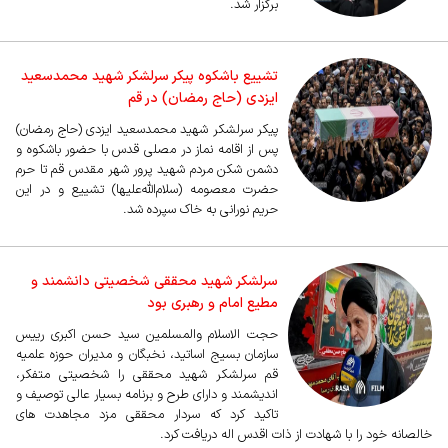
برگزار شد.
تشییع باشکوه پیکر سرلشکر شهید محمدسعید
ایزدی (حاج رمضان) در قم
پیکر سرلشکر شهید محمدسعید ایزدی (حاج رمضان)
پس از اقامه نماز در مصلی قدس با حضور باشکوه و
دشمن شکن مردم شهید پرور شهر مقدس قم تا حرم
حضرت معصومه (سلام‌الله‌علیها) تشییع و در این
حریم نورانی به خاک سپرده شد.
سرلشکر شهید محققی شخصیتی دانشمند و
مطیع امام و رهبری بود
حجت الاسلام والمسلمین سید حسن اکبری رییس
سازمان بسیج اساتید، نخبگان و مدیران حوزه علمیه
قم سرلشکر شهید محققی را شخصیتی متفکر،
اندیشمند و دارای طرح و برنامه بسیار عالی توصیف و
تاکید کرد که سردار محققی مزد مجاهدت های
خالصانه خود را با شهادت از ذات اقدس اله دریافت کرد.