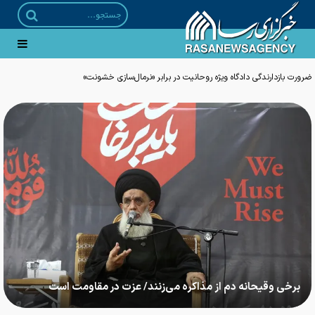
ضرورت بازدارندگی دادگاه ویژه روحانیت در برابر «نرمال‌سازی خشونت»
برخی وقیحانه دم از مذاکره می‌زنند/ عزت در مقاومت است