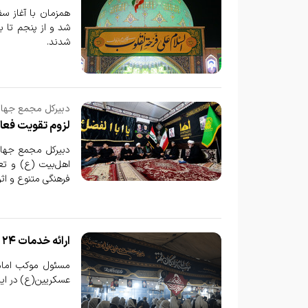
همزمان با آغاز سف
شدند.
دبیرکل مجمع جهانی
لزوم تقویت فعال
دبیرکل مجمع جهانی
اهل‌بیت (ع) و تعم
فرهنگی متنوع و اثر
ارائه خدمات ۲۴ ساعته موکب امامزادگان قم‌المقدسه در سامرا طی ایام اربعین
مسئول موکب امامزا
عسکریین(ع) در ایام