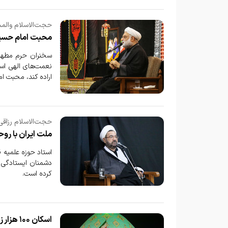
حجت‌الاسلام والمس
محبت امام حسی
سخنران حرم مطهر ب
نعمت‌های الهی است
اراده کند، محبت ا
حجت‌الاسلام رزاقی
ملت ایران با روح
استاد حوزه علمیه ق
دشمنان ایستادگی 
کرده است.
اسکان ۱۰۰ هزار زائر اربعین در آستان مقدس مسجد جمکران