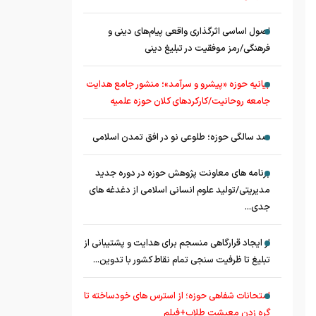
اصول اساسی اثرگذاری واقعی پیام‌های دینی و
فرهنگی/رمز موفقیت در تبلیغ دینی
بیانیه حوزه «پیشرو و سرآمد»؛ منشور جامع هدایت
جامعه روحانیت/کارکردهای کلان حوزه علمیه
صد سالگی حوزه؛ طلوعی نو در افق تمدن اسلامی
برنامه های معاونت پژوهش حوزه در دوره جدید
مدیریتی/تولید علوم انسانی اسلامی از دغدغه های
جدی...
از ایجاد قرارگاهی منسجم برای هدایت و پشتیبانی از
تبلیغ تا ظرفیت سنجی تمام نقاط کشور با تدوین...
امتحانات شفاهی حوزه؛ از استرس های خودساخته تا
گره زدن معیشت طلاب+فیلم