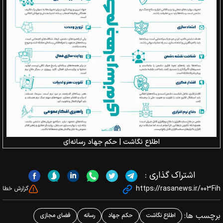
اطلاع نگاشت | حکم جهاد رسانه‌ای
اشتراک گذاری :
https://rasanews.ir/003Fih
گزارش خطا
برچسب ها:
اطلاع نگاشت
حکم جهاد
رسانه
فضای مجازی