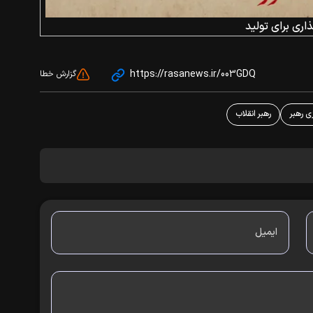
اری برای تولید
https://rasanews.ir/003GDQ
گزارش خطا
زی رهبر
رهبر انقلاب