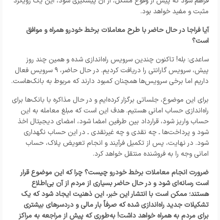
فراهم شود که پیش از وقوع مشکل، از آن پیشگیری شود، این یک رویکرد
مثبت و مفید خواهد بود.
آیا فراجا در حال حاضر با طرح معاملات برخط خودرو همراه و موافق
است؟
ساعدی: بله! تاکنون چندین سرویس راه‌اندازی شده و همین چند روز
پیش، سرویس گارانتی را دریافت کردیم. در حال حاضر، ۹ سرویس فعال
داریم اما برخی سرویس‌ها همچنان کمبود دارند که مربوط به بانک‌هاست.
برای این موضوع، جلساتی برگزار کرده‌ایم و در حال مذاکره با بانک‌ها برای
راه‌اندازی حساب امانی هستیم. هدف این است که مبلغ معامله به این
حساب واریز شود، قرارداد بین طرفین امضا شود، امضای دیجیتال اخذ
شود و پرداخت‌ها ـ چه نقدی و چه غیرنقدی ـ در این حساب نگهداری
شود. در نهایت، پس از تکمیل فرآیند و انجام تعویض پلاک، حساب
امانی وجه را به فروشنده منتقل خواهد کرد.
ضرورت انجام معاملات برخط خودرو چیست؟ چرا که این موضوع قرار
است رسانه‌ای شود و در حال حاضر بسیاری از مردم از آن بی‌اطلاع
هستند؛ ممکن است با انتشار این خبر، این ذهنیت ایجاد شود که یک
تشکیلات جدید راه‌اندازی شده که صرفاً بار مالی و دردسرهای بیشتری
برای مردم به همراه خواهد داشت! به‌طوری که پیش از مراجعه به مراکز