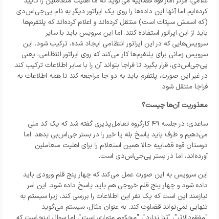
غلامی: مرکز آمار قوه قضاییه می‌گوید که ما اهلیت متعاملین را تأیید
کرده‌ایم اما آنها این داده‌ها را روی یک اپراتور دیگر به نام پی‌جی‌اس‌دی
(که اسمش سیتات است) منتقل کرده‌اند و اعلام کرده‌اند که پلتفرم‌ها
باید از این اپراتور استفاده کنند. اما این سرویس باید با سایر
سرویس‌هایی که در این اپراتور انتظامی ایجاد شده، ترکیب شود. این
سرویس زمانی برای پلتفرم‌ها کار می‌کند که روی اپراتور انتظامی، یعنی
پی‌جی‌اس‌دی، قرار بگیرد تا فراجا بتواند آن را با سایر اطلاعات ترکیب کند.
در غیر این صورت، پلتفرم باید به دو جا مراجعه کند تا همه اطلاعات به
فراجا منتقل شود.
معذوریت آن‌ها چیست؟
ساعدی: در جلسه ۴۹ کارگروه تعامل‌پذیری گفته شد که یک کد ملی
می‌دهیم و طرف باید پاسخ بله یا خیر را در بستر جی‌اس‌بی بدهد. اما
دوستان قوه قضاییه حالا همین استعلام را برای اهلیت متعاملین
آورده‌اند، اما در بستر پی‌جی‌اس‌دی است.
این سرویس به این صورت عمل می‌کند که چهار پنج قلم ورودی باید
داده شود و چهار پنج قلم خروجی هم باید پاسخ داده شود. این امر
نیازمند این است که یک نفر این اطلاعات را بررسی کند، زیرا سیستم به
تنهایی نمی‌تواند قضاوت کند. به عنوان مثال، سیستم می‌گوید
"مفقودالاثر"، "ثنا ندارد"، "محکوم متواری است"، اما سوال اینجاست که