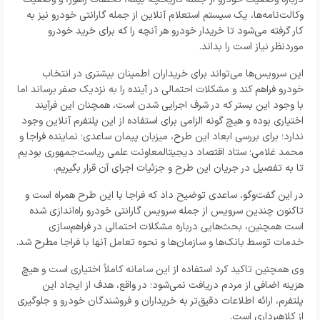
وکالت‌نامه‌ها، یک سیستم استعلام آنلاین از جمله گارانتی خودرو نیز به
کار گرفته می‌شود تا خریدار خودرو هر آنچه را که برای خرید خودرو
موردنظر نیاز است را بداند.
این سرویس‌ها می‌تواند برای خریداران اطمینان بیشتری در انتخاب
خودرو فراهم کند و مشکلات احتمالی در آینده را به نزدیک صفر برساند اما
با وجود این بستر که در شرف اجرایی شدن است، همچنان این فرآیند
اختیاری بوده و هیچ گونه الزامی برای استفاده از این پلتفرم آنلاین وجود
ندارد؛ برای بررسی ابعاد این طرح، میزبان پیمان ساعدی؛ نماینده فراجا و
محمد غلامی؛ ستاد اقتصاد دیجیتالمعاونت علمی ریاست‌جمهوری بودیم
تا به تفصیل در جریان این طرح و جزئیات اجرای آن قرار بگیریم.
در این گفت‌وگو، ساعدی توضیح داد که فراجا با این طرح همراه است و
تاکنون چندین سرویس از جمله سرویس گارانتی خودرو راه‌اندازی شده
است همچنین، بحث‌هایی درباره مشکلات احتمالی در فراهم‌سازی
خدمات توسط بانک‌ها و سازمان‌ها و نحوه تعامل آنها با فراجا مطرح شد.
وی همچنین تاکید کرد استفاده از این سامانه کاملاً اختیاری است و هیچ
هزینه اضافی از مردم دریافت نمی‌شود؛ در واقع، هدف از ایجاد این
پلتفرم، ارائه اطلاعات دقیق‌تر به خریداران و فروشندگان خودرو و جلوگیری
از کلاهبرداری است.