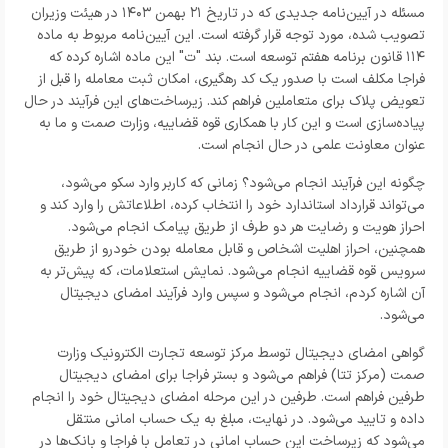
مسئله در آیین‌نامه جدیدی که در تاریخ ۲۱ بهمن ۱۴۰۳ در هیئت وزیران
تصویب شده، مورد توجه قرار گرفته است. این آیین‌نامه مربوط به ماده
۱۱۴ قانون برنامه هفتم توسعه است. بند "ت" این ماده اشاره کرده که
فراجا مکلف است با صدور یک کد رهگیری، امکان ثبت معامله را قبل از
تعویض پلاک برای متعاملین فراهم کند. زیرساخت‌های این فرآیند در حال
پیاده‌سازی است و این کار با همکاری قوه قضاییه، وزارت صمت و ما به
عنوان معاونت علمی در حال انجام است.
چگونه این فرآیند انجام می‌شود؟ زمانی که کاربر وارد سکو می‌شود،
می‌تواند قرارداد استاندارد خود را انتخاب کرده، اطلاعاتش را وارد کند و
احراز هویت و رضایت هر دو طرف از طریق پیامک انجام می‌شود.
همچنین، احراز اهلیت اشخاص و قابل معامله بودن خودرو از طریق
سرویس قوه قضاییه انجام می‌شود. نمایش استعلامات، که پیش‌تر به
آن اشاره کردم، انجام می‌شود و سپس وارد فرآیند امضای دیجیتال
می‌شود.
گواهی امضای دیجیتال توسط مرکز توسعه تجارت الکترونیک وزارت
صمت (مرکز تتا) فراهم می‌شود و بستر فراجا برای امضای دیجیتال
طرفین فراهم است. طرفین در این مرحله امضای دیجیتال خود را انجام
داده و تایید می‌شود. در نهایت، مبلغ به یک حساب امانی منتقل
می‌شود که زیرساخت این حساب امانی در تعامل با فراجا و بانک‌ها در