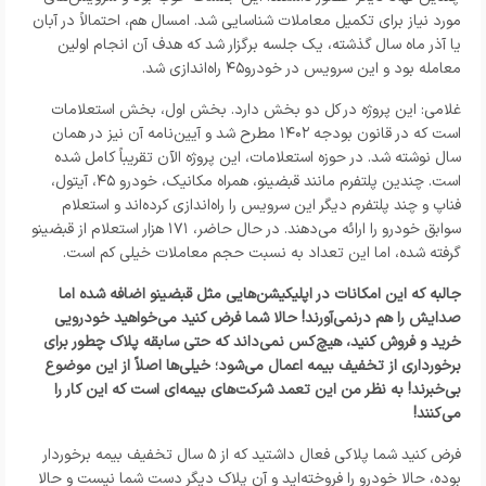
مورد نیاز برای تکمیل معاملات شناسایی شد. امسال هم، احتمالاً در آبان
یا آذر ماه سال گذشته، یک جلسه برگزار شد که هدف آن انجام اولین
معامله بود و این سرویس در خودرو۴۵ راه‌اندازی شد.
غلامی: این پروژه در کل دو بخش دارد. بخش اول، بخش استعلامات
است که در قانون بودجه ۱۴۰۲ مطرح شد و آیین‌نامه آن نیز در همان
سال نوشته شد. در حوزه استعلامات، این پروژه الآن تقریباً کامل شده
است. چندین پلتفرم مانند قبضینو، همراه مکانیک، خودرو ۴۵، آیتول،
فناپ و چند پلتفرم دیگر این سرویس را راه‌اندازی کرده‌اند و استعلام
سوابق خودرو را ارائه می‌دهند. در حال حاضر، ۱۷۱ هزار استعلام از قبضینو
گرفته شده، اما این تعداد به نسبت حجم معاملات خیلی کم است.
جالبه که این امکانات در اپلیکیشن‌هایی مثل قبضینو اضافه شده اما
صدایش را هم درنمی‌آورند! حالا شما فرض کنید می‌خواهید خودرویی
خرید و فروش کنید، هیچ‌کس نمی‌داند که حتی سابقه پلاک چطور برای
برخورداری از تخفیف بیمه اعمال می‌شود؛ خیلی‌ها اصلاً از این موضوع
بی‌خبرند! به نظر من این تعمد شرکت‌های بیمه‌ای است که این کار را
می‌کنند!
فرض کنید شما پلاکی فعال داشتید که از ۵ سال تخفیف بیمه برخوردار
بوده، حالا خودرو را فروخته‌اید و آن پلاک دیگر دست شما نیست و حالا