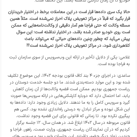
خودرو تا آن زمان گارانتی نداشته باشد، این تخلف است.
حالا یک سری داده‌ها قرار است در این معاملات برخط در اختیار خریداران
قرار بگیرد که قبلاً در مراکز تعویض پلاک احراز نمی‌شده است. مثلاً همین
مسئله وکالت که حتی فراجا هم آمار دقیقی از وکالت‌نامه‌هایی که ممکن
است روی خودرو صادر شده باشد، در اختیار نداشته است؛ این سوال
پیش می‌آید که چطور چنین داده‌های حیاتی که می‌تواند باعث
کلاهبرداری شود، در مراکز تعویض پلاک احراز نمی‌شده است؟!
غلامی: یکی از دلایل تأخیر در ارائه این وب‌سرویس از سوی سازمان ثبت
به فراجا بوده است.
ساعدی: در اجرای جزء ۴ بند کاف قانون بودجه ۱۴۰۲، این موضوع تکلیف
شده بود و این موارد دسته‌بندی شدند. ما دو جلسه خدمت دوستان در
ریاست جمهوری بودیم. ممکن است قضیه وکالت‌ها از آن زمان کاهش
یابد، اما احتمال دارد که دوباره کارشکنی‌هایی در ارائه سرویس‌ها صورت
گیرد و سرویس کامل را به ما ندهند. دلایل زیادی وجود دارد؛ داده‌ها به
این شکل نبوده و مرکز تبادل به درستی راه‌اندازی نشده بود، کسی هم
پیگیری نکرده بود. تا زمانی که قانونی برای این قضیه وجود نداشت،
قانون مربوطه در سال ۱۴۰۲ ابلاغ شد. در همان سال، ۱۲ جلسه برگزار
کردیم که در آن نمایندگان ریاست جمهوری، وزارت صمت، راهور، فراجا و
چندین نهاد دیگر حضور داشتند. این جلسات خوب بود و سرویس‌های