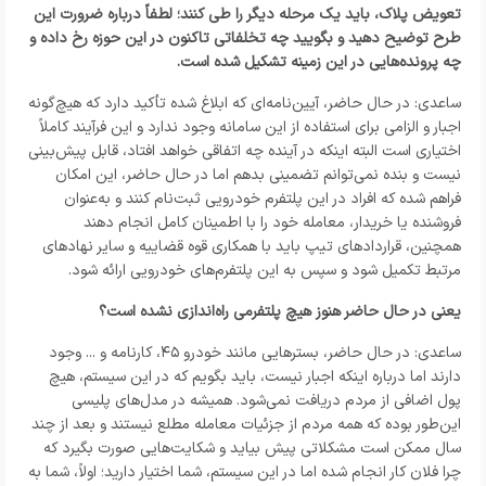
تعویض پلاک، باید یک مرحله دیگر را طی کنند؛ لطفاً درباره ضرورت این
طرح توضیح دهید و بگویید چه تخلفاتی تاکنون در این حوزه رخ داده و
چه پرونده‌هایی در این زمینه تشکیل شده است.
ساعدی: در حال حاضر، آیین‌نامه‌ای که ابلاغ شده تأکید دارد که هیچ‌گونه
اجبار و الزامی برای استفاده از این سامانه وجود ندارد و این فرآیند کاملاً
اختیاری است البته اینکه در آینده چه اتفاقی خواهد افتاد، قابل پیش‌بینی
نیست و بنده نمی‌توانم تضمینی بدهم اما در حال حاضر، این امکان
فراهم شده که افراد در این پلتفرم خودرویی ثبت‌نام کنند و به‌عنوان
فروشنده یا خریدار، معامله خود را با اطمینان کامل انجام دهند
همچنین، قراردادهای تیپ باید با همکاری قوه قضاییه و سایر نهادهای
مرتبط تکمیل شود و سپس به این پلتفرم‌های خودرویی ارائه شود.
یعنی در حال حاضر هنوز هیچ پلتفرمی راه‌اندازی نشده است؟
ساعدی: در حال حاضر، بسترهایی مانند خودرو ۴۵، کارنامه و ... وجود
دارند اما درباره اینکه اجبار نیست، باید بگویم که در این سیستم، هیچ
پول اضافی از مردم دریافت نمی‌شود. همیشه در مدل‌های پلیسی
این‌طور بوده که همه مردم از جزئیات معامله مطلع نیستند و بعد از چند
سال ممکن است مشکلاتی پیش بیاید و شکایت‌هایی صورت بگیرد که
چرا فلان کار انجام شده اما در این سیستم، شما اختیار دارید؛ اولاً، شما به