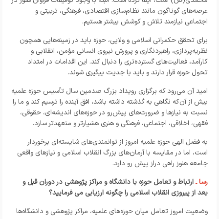
محمدی(ص) است، ایفا کرده است. البته با وجود توفیقات فراوان هنوز در
عرصه‌های گوناگون مانند نظام‌سازی اقتصادی، فرهنگی، تربیتی و
اجتماعی نیازمند تلاش و کوشش بیشتر هستیم
.
برای تحقق حکمرانی اسلامی و ولایی، حوزه باید در زمینه‌هایی همچون
نظریه‌پردازی، راهبردنگاری و پرورش نیروی انسانی مؤمن، انقلابی و
کارآمد، فعالیت‌های گسترده‌تری را دنبال کند. این اقدامات در امتداد
تحول حوزه قرار دارند و باید با جدیت پیگیری شوند
.
امید آن می‌رود که برگزاری رویداد بزرگ صدمین سال تأسیس حوزه علمیه
بیش از آن‌که نگاهی به گذشته داشته باشد، افق آینده را ترسیم کند و ما را
نسبت به نیازها و ضرورت‌های پیش‌رو در حوزه‌های اندیشه‌ای، حقوقی،
فقهی، اخلاقی، اجتماعی، فرهنگی و هنری هشیارتر و متعهدتر سازد
.
به فضل الهی حوزه علمیه امروز از توانمندی‌های شایسته‌ای برخوردار
است، اما در مقایسه با آرمان‌های بزرگ انقلاب اسلامی و نیازهای واقعی
جامعه هنوز راهی دراز پیش رو دارد
.
رسا ـ
ارتباط و تعامل حوزه با دانشگاه و مراکز پژوهشی در دوران قبل و
بعد از پیروزی انقلاب اسلامی را چگونه ارزیابی می فرمایید؟
وضعیت امروز تعامل میان حوزه‌های علمیه، مراکز پژوهشی و دانشگاه‌ها