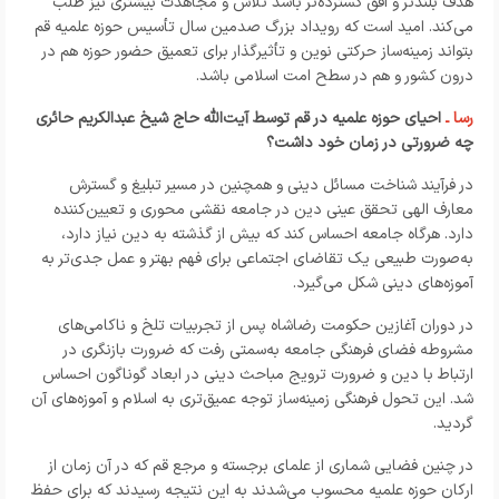
هدف بلندتر و افق گسترده‌تر باشد تلاش و مجاهدت بیشتری نیز طلب
می‌کند. امید است که رویداد بزرگ صدمین سال تأسیس حوزه علمیه قم
بتواند زمینه‌ساز حرکتی نوین و تأثیرگذار برای تعمیق حضور حوزه هم در
درون کشور و هم در سطح امت اسلامی باشد.
رسا ـ
احیای حوزه علمیه در قم توسط آیت‌الله حاج شیخ عبدالکریم حائری
چه ضرورتی در زمان خود داشت؟
در فرآیند شناخت مسائل دینی و همچنین در مسیر تبلیغ و گسترش
معارف الهی تحقق عینی دین در جامعه نقشی محوری و تعیین‌کننده
دارد. هرگاه جامعه احساس کند که بیش از گذشته به دین نیاز دارد،
به‌صورت طبیعی یک تقاضای اجتماعی برای فهم بهتر و عمل جدی‌تر به
آموزه‌های دینی شکل می‌گیرد
.
در دوران آغازین حکومت رضاشاه پس از تجربیات تلخ و ناکامی‌های
مشروطه فضای فرهنگی جامعه به‌سمتی رفت که ضرورت بازنگری در
ارتباط با دین و ضرورت ترویج مباحث دینی در ابعاد گوناگون احساس
شد. این تحول فرهنگی زمینه‌ساز توجه عمیق‌تری به اسلام و آموزه‌های آن
گردید
.
در چنین فضایی شماری از علمای برجسته و مرجع قم که در آن زمان از
ارکان حوزه علمیه محسوب می‌شدند به این نتیجه رسیدند که برای حفظ