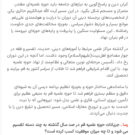
کیان دین و پاسخ‌گویی به نیازهای جامعه باید حوزه علمیه‌ای مقتدر،
متمرکز و منسجم شکل بگیرد. در این مسیر آیت الله عبدالکریم حائری یکی
از شخصیت‌های برجسته دینی آن دوران با درایت و هوشمندی علی‌رغم
موانع بسیار و شرایط دشوار سیاسی ـ به‌ویژه مخالفت‌های جدی حکومت
رضاشاه ـ این مسئولیت سنگین را پذیرفت و پایه‌های حوزه‌ای نیرومند را
در قم بنیان نهاد
.
در گذشته مراکز علمی مرتبط با آموزه‌های دینی، حدیث، تفسیر و فقه در
جوار مضاجع اهل‌بیت(علیهم‌السلام) وجود داشت، اما آنچه در این دوران
رخ داد، تأسیس مرحله‌ای نوین متعالی و نظام‌مند از نهاد حوزه علمیه
بود. با این اقدام شرایطی فراهم شد تا طلاب از سراسر کشور به قم بیایند و
تحصیل کنند
.
با ساماندهی ساختار حوزه و به‌ویژه تنظیم برنامه درسی آن به شیوه‌ای
دقیق و منظم بستری فراهم شد تا حوزه علمیه قم به منبعی عظیم برای
تأمین نیروی انسانی، فکری و علمی بدل شود؛ نیروهایی که با نیت
خدمت به دین و ترویج معارف اسلامی، مسیر تحصیل و تبلیغ دین را با
جدیت دنبال می‌کردند
.
رسا ـ
جریانات حوزه علمیه قم در صد سال گذشته به چند دسته تقسیم
می شود و تا چه میزان موفقیت کسب کرده است؟