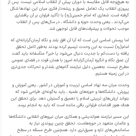
به هیچ‌وجه قابل مقایسه با دوران پیش از انقلاب اسلامی نیست. پس از
پیروزی انقلاب یک تعامل عمیق و ریشه‌دار فکری میان این نهادها شکل
گرفته است. شعاری که امام خمینی(ره) با تأکید فراوان بر آن پافشاری
می‌کردند ـ یعنی وحدت حوزه و دانشگاه ـ در سال‌های پس از انقلاب
موجب تحولات و پیشرفت‌های قابل توجهی شد
.
اما پرسش اساسی این است که آیا آن افق بلند و نگاه آرمان‌گرایانه‌ای که
امام(ره) نسبت به این وحدت ترسیم کرده بودند به‌طور کامل تحقق
یافته یا دست‌کم با جدیت دنبال می‌شود یا خیر؟ متأسفانه باید گفت
آن عمق نگاه و انگیزه آرمان‌گرایانه امروز با همان قوت در فضای عمومی
مطرح نیست. به‌همین دلیل نیازمند گام‌های بلندتر و تحرکات جدی‌تری
در این زمینه هستیم
.
وحدت میان سه نهاد اساسی تربیت و آموزش در کشور ـ یعنی آموزش و
پرورش، دانشگاه‌ها و حوزه‌های علمیه ـ باید به‌گونه‌ای طراحی شود که
بتواند ارزش‌های تربیتی اسلام را تعمیق و گسترش دهد. برای تحقق این
هدف هنوز اقدامات فراوانی باقی مانده است که باید به انجام برسد
.
این مسیر نیازمند هم‌اندیشی و همکاری میان نیروهای انقلابی دانشگاه‌ها
و عالمان متعهد در حوزه‌هاست. تحقق چنین پیوندی نیاز به
ساماندهی‌های تازه و عمیق‌تری دارد. همچنین طرح مسئله در سطح